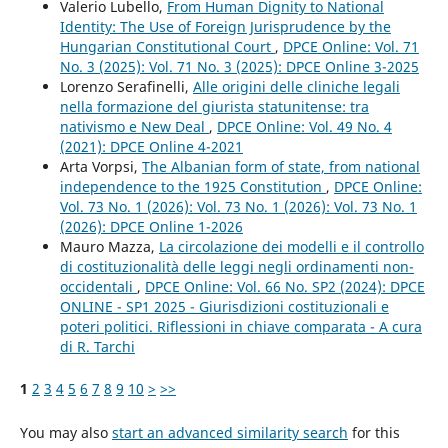
Valerio Lubello,
From Human Dignity to National
Identity: The Use of Foreign Jurisprudence by the
Hungarian Constitutional Court
,
DPCE Online: Vol. 71
No. 3 (2025): Vol. 71 No. 3 (2025): DPCE Online 3-2025
Lorenzo Serafinelli,
Alle origini delle cliniche legali
nella formazione del giurista statunitense: tra
nativismo e New Deal
,
DPCE Online: Vol. 49 No. 4
(2021): DPCE Online 4-2021
Arta Vorpsi,
The Albanian form of state, from national
independence to the 1925 Constitution
,
DPCE Online:
Vol. 73 No. 1 (2026): Vol. 73 No. 1 (2026): Vol. 73 No. 1
(2026): DPCE Online 1-2026
Mauro Mazza,
La circolazione dei modelli e il controllo
di costituzionalità delle leggi negli ordinamenti non-
occidentali
,
DPCE Online: Vol. 66 No. SP2 (2024): DPCE
ONLINE - SP1 2025 - Giurisdizioni costituzionali e
poteri politici. Riflessioni in chiave comparata - A cura
di R. Tarchi
1
2
3
4
5
6
7
8
9
10
>
>>
You may also
start an advanced similarity search
for this