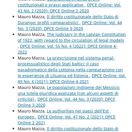
costituzionali e prassi applicative
,
DPCE Online: Vol.
43 No. 2 (2020): DPCE Online 2-2020
Mauro Mazza,
Il diritto costituzionale dello Stato di
Durango: profili comparatistici
,
DPCE Online: Vol. 44
No. 3 (2020): DPCE Online 3-2020
Mauro Mazza,
The judiciary in the Latvian Constitution
of 1922, with regard to the circulation of legal models
,
DPCE Online: Vol. 55 No. 4 (2022): DPCE Online 4-
2022
Mauro Mazza,
La prescrizione nel sistema penal-
processualistico degli Stati baltici: il caso
paradigmatico della Lettonia nella comparazione con
le esperienze di Lituania ed Estonia
,
DPCE Online: Vol.
49 No. 4 (2021): DPCE Online 4-2021
Mauro Mazza,
Le popolazioni indigene del Messico:
una tutela giuridica avanzata (con alcuni aspetti di
criticità)
,
DPCE Online: Vol. 44 No. 3 (2020): DPCE
Online 3-2020
Mauro Mazza,
Le authorities nei paesi dell’Est
europeo
,
DPCE Online: Vol. 47 No. 2 (2021): DPCE
Online 2-2021
Mauro Mazza,
Il diritto costituzionale dello Stato di