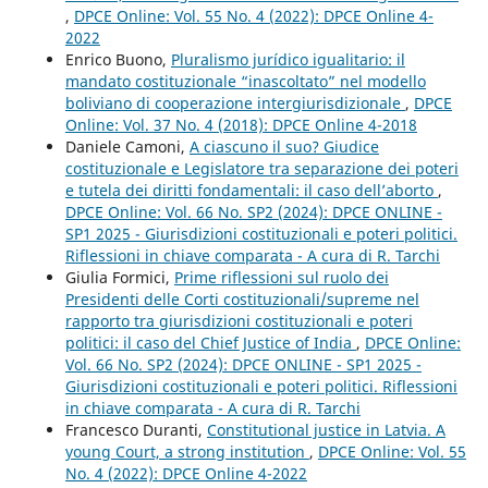
,
DPCE Online: Vol. 55 No. 4 (2022): DPCE Online 4-
2022
Enrico Buono,
Pluralismo jurídico igualitario: il
mandato costituzionale “inascoltato” nel modello
boliviano di cooperazione intergiurisdizionale
,
DPCE
Online: Vol. 37 No. 4 (2018): DPCE Online 4-2018
Daniele Camoni,
A ciascuno il suo? Giudice
costituzionale e Legislatore tra separazione dei poteri
e tutela dei diritti fondamentali: il caso dell’aborto
,
DPCE Online: Vol. 66 No. SP2 (2024): DPCE ONLINE -
SP1 2025 - Giurisdizioni costituzionali e poteri politici.
Riflessioni in chiave comparata - A cura di R. Tarchi
Giulia Formici,
Prime riflessioni sul ruolo dei
Presidenti delle Corti costituzionali/supreme nel
rapporto tra giurisdizioni costituzionali e poteri
politici: il caso del Chief Justice of India
,
DPCE Online:
Vol. 66 No. SP2 (2024): DPCE ONLINE - SP1 2025 -
Giurisdizioni costituzionali e poteri politici. Riflessioni
in chiave comparata - A cura di R. Tarchi
Francesco Duranti,
Constitutional justice in Latvia. A
young Court, a strong institution
,
DPCE Online: Vol. 55
No. 4 (2022): DPCE Online 4-2022