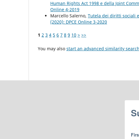
Human Rights Act 1998 e della Joint Com
Online 4-2019
Marcello Salerno,
Tutela dei diritti social
(2020): DPCE Online 3-2020
1
2
3
4
5
6
7
8
9
10
>
>>
You may also
start an advanced similarity searc