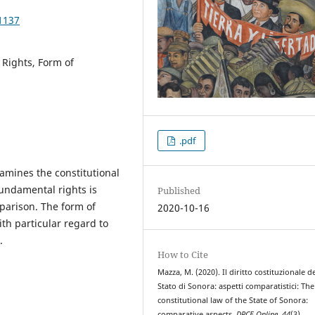
1137
 Rights, Form of
.pdf
xamines the constitutional
fundamental rights is
Published
mparison. The form of
2020-10-16
th particular regard to
.
How to Cite
Mazza, M. (2020). Il diritto costituzionale d
Stato di Sonora: aspetti comparatistici: The
constitutional law of the State of Sonora:
comparative aspects.
DPCE Online
,
44
(3).