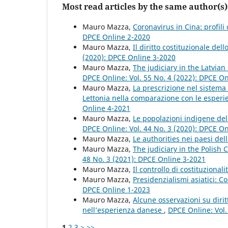
Most read articles by the same author(s)
Mauro Mazza,
Coronavirus in Cina: profili 
DPCE Online 2-2020
Mauro Mazza,
Il diritto costituzionale del
(2020): DPCE Online 3-2020
Mauro Mazza,
The judiciary in the Latvian
DPCE Online: Vol. 55 No. 4 (2022): DPCE O
Mauro Mazza,
La prescrizione nel sistema 
Lettonia nella comparazione con le esperi
Online 4-2021
Mauro Mazza,
Le popolazioni indigene del 
DPCE Online: Vol. 44 No. 3 (2020): DPCE O
Mauro Mazza,
Le authorities nei paesi de
Mauro Mazza,
The judiciary in the Polish 
48 No. 3 (2021): DPCE Online 3-2021
Mauro Mazza,
Il controllo di costituzionali
Mauro Mazza,
Presidenzialismi asiatici: C
DPCE Online 1-2023
Mauro Mazza,
Alcune osservazioni su dirit
nell’esperienza danese
,
DPCE Online: Vol.
1
2
3
>
>>