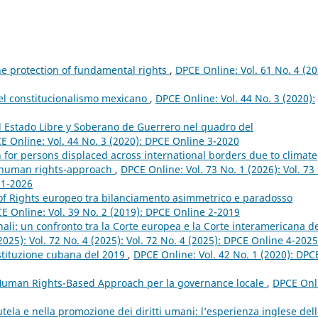
he protection of fundamental rights
,
DPCE Online: Vol. 61 No. 4 (20
el constitucionalismo mexicano
,
DPCE Online: Vol. 44 No. 3 (2020):
el Estado Libre y Soberano de Guerrero nel quadro del
E Online: Vol. 44 No. 3 (2020): DPCE Online 3-2020
 for persons displaced across international borders due to climate
d human rights-approach
,
DPCE Online: Vol. 73 No. 1 (2026): Vol. 73
 1-2026
l of Rights europeo tra bilanciamento asimmetrico e paradosso
E Online: Vol. 39 No. 2 (2019): DPCE Online 2-2019
nali: un confronto tra la Corte europea e la Corte interamericana d
2025): Vol. 72 No. 4 (2025): Vol. 72 No. 4 (2025): DPCE Online 4-2025
 Costituzione cubana del 2019
,
DPCE Online: Vol. 42 No. 1 (2020): DPC
 Human Rights-Based Approach per la governance locale
,
DPCE Onl
utela e nella promozione dei diritti umani: l’esperienza inglese del