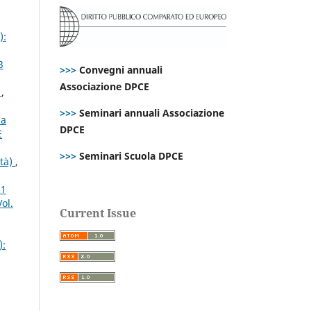
):
3
>>>
Convegni annuali
Associazione DPCE
s
,
>>>
Seminari annuali Associazione
la
DPCE
E
>>>
Seminari Scuola DPCE
ità)
,
21
ol.
Current Issue
):