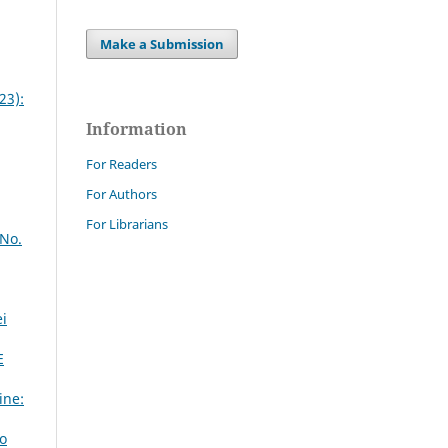
Make a Submission
23):
Information
For Readers
For Authors
For Librarians
 No.
ei
E
ine:
lo