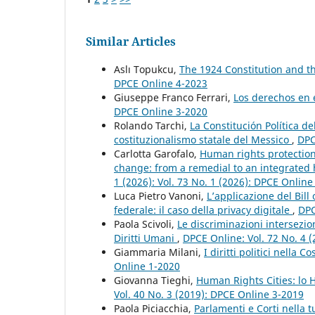
Similar Articles
Aslı Topukcu,
The 1924 Constitution and t
DPCE Online 4-2023
Giuseppe Franco Ferrari,
Los derechos en 
DPCE Online 3-2020
Rolando Tarchi,
La Constitución Política d
costituzionalismo statale del Messico
,
DPC
Carlotta Garofalo,
Human rights protection
change: from a remedial to an integrate
1 (2026): Vol. 73 No. 1 (2026): DPCE Online
Luca Pietro Vanoni,
L’applicazione del Bil
federale: il caso della privacy digitale
,
DPC
Paola Scivoli,
Le discriminazioni intersezio
Diritti Umani
,
DPCE Online: Vol. 72 No. 4 (
Giammaria Milani,
I diritti politici nella
Online 1-2020
Giovanna Tieghi,
Human Rights Cities: lo
Vol. 40 No. 3 (2019): DPCE Online 3-2019
Paola Piciacchia,
Parlamenti e Corti nella t