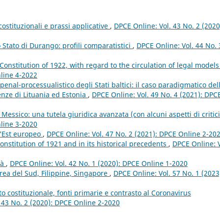
costituzionali e prassi applicative
,
DPCE Online: Vol. 43 No. 2 (2020
lo Stato di Durango: profili comparatistici
,
DPCE Online: Vol. 44 No. 
 Constitution of 1922, with regard to the circulation of legal model
nline 4-2022
penal-processualistico degli Stati baltici: il caso paradigmatico del
enze di Lituania ed Estonia
,
DPCE Online: Vol. 49 No. 4 (2021): DPC
Messico: una tutela giuridica avanzata (con alcuni aspetti di critic
nline 3-2020
ll’Est europeo
,
DPCE Online: Vol. 47 No. 2 (2021): DPCE Online 2-20
Constitution of 1921 and in its historical precedents
,
DPCE Online: V
tà
,
DPCE Online: Vol. 42 No. 1 (2020): DPCE Online 1-2020
orea del Sud, Filippine, Singapore
,
DPCE Online: Vol. 57 No. 1 (2023
to costituzionale, fonti primarie e contrasto al Coronavirus
 43 No. 2 (2020): DPCE Online 2-2020