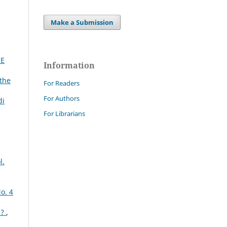
Make a Submission
CE
Information
 the
For Readers
For Authors
di
For Librarians
l.
o. 4
e?
,