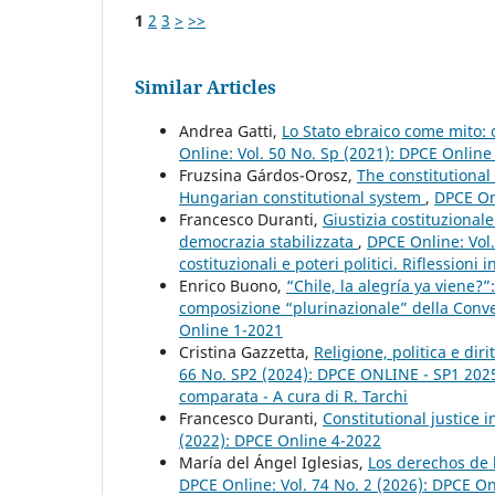
1
2
3
>
>>
Similar Articles
Andrea Gatti,
Lo Stato ebraico come mito:
Online: Vol. 50 No. Sp (2021): DPCE Onlin
Fruzsina Gárdos-Orosz,
The constitutional
Hungarian constitutional system
,
DPCE Onl
Francesco Duranti,
Giustizia costituziona
democrazia stabilizzata
,
DPCE Online: Vol.
costituzionali e poteri politici. Riflessioni
Enrico Buono,
“Chile, la alegría ya viene?
composizione “plurinazionale” della Conv
Online 1-2021
Cristina Gazzetta,
Religione, politica e di
66 No. SP2 (2024): DPCE ONLINE - SP1 2025 - 
comparata - A cura di R. Tarchi
Francesco Duranti,
Constitutional justice i
(2022): DPCE Online 4-2022
María del Ángel Iglesias,
Los derechos de 
DPCE Online: Vol. 74 No. 2 (2026): DPCE O