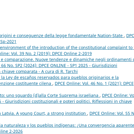
 origini e conseguenze della legge fondamentale Nation-State
,
DP
e Sp-2021
 environment of the introduction of the constitutional complaint to
ine: Vol. 39 No. 2 (2019): DPCE Online 2-2019
le e comparazione. Nuove tendenze e dinamiche negli ordinamenti 
 66 No. SP2 (2024): DPCE ONLINE - SP1 2025 - Giurisdizioni
 in chiave comparata - A cura di R. Tarchi
”: la Ley de escaños reservados para pueblos originarios e la
enzione costituente cilena
,
DPCE Online: Vol. 46 No. 1 (2021): DPCE
ritto: uno sguardo (d)alla Corte Suprema israeliana
,
DPCE Online: Vo
Giurisdizioni costituzionali e poteri politici. Riflessioni in chiave
n Latvia. A young Court, a strong institution
,
DPCE Online: Vol. 55 N
la naturaleza y los pueblos indígenas: ¿Una convergencia aparent
nline 2-2026