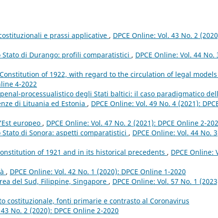
costituzionali e prassi applicative
,
DPCE Online: Vol. 43 No. 2 (2020
lo Stato di Durango: profili comparatistici
,
DPCE Online: Vol. 44 No. 
 Constitution of 1922, with regard to the circulation of legal model
nline 4-2022
penal-processualistico degli Stati baltici: il caso paradigmatico del
enze di Lituania ed Estonia
,
DPCE Online: Vol. 49 No. 4 (2021): DPC
ll’Est europeo
,
DPCE Online: Vol. 47 No. 2 (2021): DPCE Online 2-20
lo Stato di Sonora: aspetti comparatistici
,
DPCE Online: Vol. 44 No. 3
Constitution of 1921 and in its historical precedents
,
DPCE Online: V
tà
,
DPCE Online: Vol. 42 No. 1 (2020): DPCE Online 1-2020
orea del Sud, Filippine, Singapore
,
DPCE Online: Vol. 57 No. 1 (2023
to costituzionale, fonti primarie e contrasto al Coronavirus
 43 No. 2 (2020): DPCE Online 2-2020