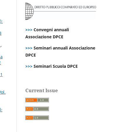
):
>>>
Convegni annuali
3
Associazione DPCE
s
,
>>>
Seminari annuali Associazione
DPCE
la
E
>>>
Seminari Scuola DPCE
21
Current Issue
ol.
):