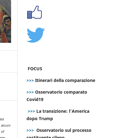
FOCUS
>>>
Itinerari della comparazione
>>>
Osservatorio comparato
Covid19
>>>
La transizione: l’America
dopo Trump
del
 alcuni
>>>
Osservatorio sul processo
 of
costituente cileno
ome