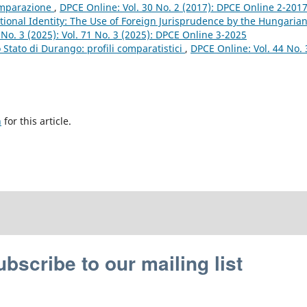
omparazione
,
DPCE Online: Vol. 30 No. 2 (2017): DPCE Online 2-201
ional Identity: The Use of Foreign Jurisprudence by the Hungaria
 No. 3 (2025): Vol. 71 No. 3 (2025): DPCE Online 3-2025
lo Stato di Durango: profili comparatistici
,
DPCE Online: Vol. 44 No. 
h
for this article.