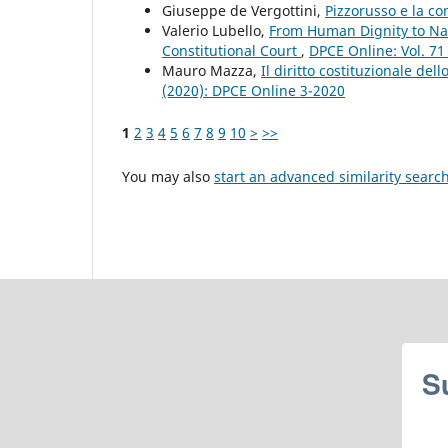
Giuseppe de Vergottini,
Pizzorusso e la c
Valerio Lubello,
From Human Dignity to Nat
Constitutional Court
,
DPCE Online: Vol. 71
Mauro Mazza,
Il diritto costituzionale del
(2020): DPCE Online 3-2020
1
2
3
4
5
6
7
8
9
10
>
>>
You may also
start an advanced similarity searc