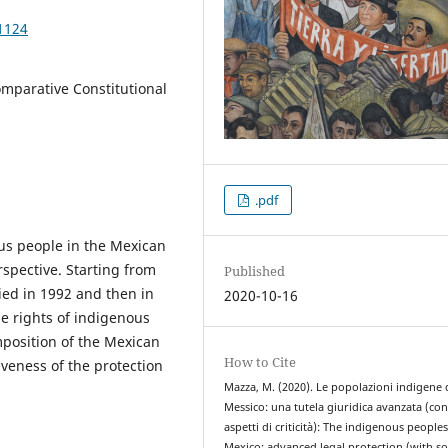
1124
mparative Constitutional
.pdf
us people in the Mexican
spective. Starting from
Published
fied in 1992 and then in
2020-10-16
he rights of indigenous
omposition of the Mexican
How to Cite
iveness of the protection
Mazza, M. (2020). Le popolazioni indigene 
Messico: una tutela giuridica avanzata (con
aspetti di criticità): The indigenous peoples
Mexico: advanced legal protection (with s