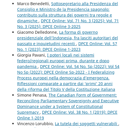
Marco Benedetti,
Sottosegretario alla Presidenza del
Consiglio e Ministro de la Presidencia spagnolo:
contributo sulla struttura dei governi tra regole e
dinamiche
,
DPCE Online: Vol. 71 No. 3 (2025): Vol. 71
No. 3 (2025): DPCE Online 3-2025
Giacomo Delledonne,
La forma di governo
presidenziale dell’Indonesia, fra lasciti autoritari del
passato e inquietudini recenti
,
DPCE Online: Vol. 57
No. 1 (2023): DPCE Online 1-2023
Giorgia Pavani,
I poteri locali nei sistemi
federo/regionali europei prima, durante e dopo
pandemia
,
DPCE Online: Vol. 54 No. Sp (2022): Vol 54
No Sp (2022): DPCE Online Sp-2022 - I Federalizing
Process europei nella democrazia d’emergenza.
Riflessioni comparate a partire dai ‘primi’ 20 anni
della riforma del Titolo V della Costituzione italiana
Simone Penasa,
The Canadian Form of Government:
Reconciling Parliamentary Sovereignty and Executive
Dominance under a System of Constitutional
Supremacy
,
DPCE Online: Vol. 38 No. 1 (2019): DPCE
Online 1-2019
Vincenzo Lorubbio,
La tutela dei soggetti vulnerabili
,