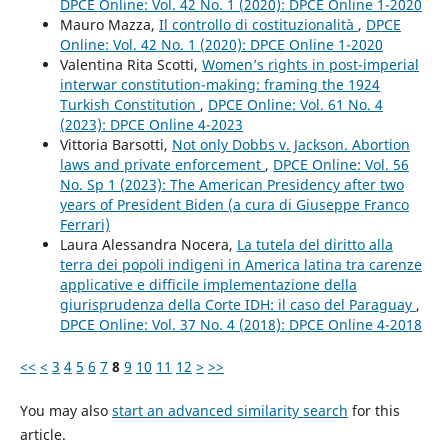
DPCE Online: Vol. 42 No. 1 (2020): DPCE Online 1-2020
Mauro Mazza,
Il controllo di costituzionalità
,
DPCE
Online: Vol. 42 No. 1 (2020): DPCE Online 1-2020
Valentina Rita Scotti,
Women’s rights in post-imperial
interwar constitution-making: framing the 1924
Turkish Constitution
,
DPCE Online: Vol. 61 No. 4
(2023): DPCE Online 4-2023
Vittoria Barsotti,
Not only Dobbs v. Jackson. Abortion
laws and private enforcement
,
DPCE Online: Vol. 56
No. Sp 1 (2023): The American Presidency after two
years of President Biden (a cura di Giuseppe Franco
Ferrari)
Laura Alessandra Nocera,
La tutela del diritto alla
terra dei popoli indigeni in America latina tra carenze
applicative e difficile implementazione della
giurisprudenza della Corte IDH: il caso del Paraguay
,
DPCE Online: Vol. 37 No. 4 (2018): DPCE Online 4-2018
<<
<
3
4
5
6
7
8
9
10
11
12
>
>>
You may also
start an advanced similarity search
for this
article.