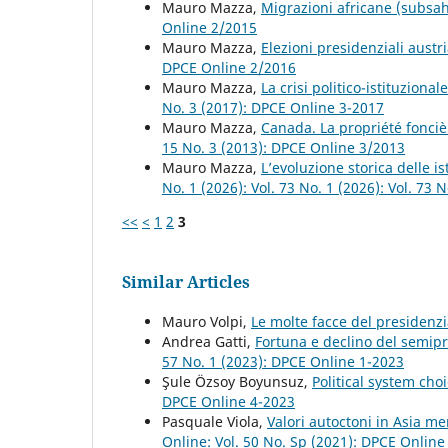
Mauro Mazza,
Migrazioni africane (subs
Online 2/2015
Mauro Mazza,
Elezioni presidenziali austr
DPCE Online 2/2016
Mauro Mazza,
La crisi politico-istituzional
No. 3 (2017): DPCE Online 3-2017
Mauro Mazza,
Canada. La propriété fonci
15 No. 3 (2013): DPCE Online 3/2013
Mauro Mazza,
L’evoluzione storica delle i
No. 1 (2026): Vol. 73 No. 1 (2026): Vol. 73
<<
<
1
2
3
Similar Articles
Mauro Volpi,
Le molte facce del presidenz
Andrea Gatti,
Fortuna e declino del semip
57 No. 1 (2023): DPCE Online 1-2023
Şule Özsoy Boyunsuz,
Political system ch
DPCE Online 4-2023
Pasquale Viola,
Valori autoctoni in Asia me
Online: Vol. 50 No. Sp (2021): DPCE Onlin