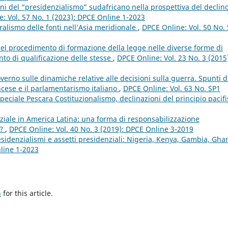
oni del “presidenzialismo” sudafricano nella prospettiva del declin
: Vol. 57 No. 1 (2023): DPCE Online 1-2023
ralismo delle fonti nell’Asia meridionale
,
DPCE Online: Vol. 50 No.
 nel procedimento di formazione della legge nelle diverse forme di
nto di qualificazione delle stesse
,
DPCE Online: Vol. 23 No. 3 (2015
verno sulle dinamiche relative alle decisioni sulla guerra. Spunti d
ancese e il parlamentarismo italiano
,
DPCE Online: Vol. 63 No. SP1
ciale Pescara Costituzionalismo, declinazioni del principio pacifi
ale in America Latina: una forma di responsabilizzazione
o?
,
DPCE Online: Vol. 40 No. 3 (2019): DPCE Online 3-2019
esidenzialismi e assetti presidenziali: Nigeria, Kenya, Gambia, Gh
nline 1-2023
h
for this article.