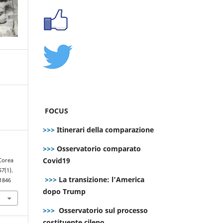
FOCUS
>>>
Itinerari della comparazione
>>>
Osservatorio comparato
Covid19
 Corea
57
(1).
>>>
La transizione: l’America
.1846
dopo Trump
>>>
Osservatorio sul processo
costituente cileno