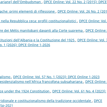
ahariane) dell’Ombudsman
,
DPCE Online: Vol. 22 No. 2 (2015): DPCE
iache: primi elementi di riflessione
,
DPCE Online: Vol. 26 No. 2 (201
e nella Repubblica ceca: profili costituzionalistici
,
DPCE Online: Vol.
ère dei Métis manitobani davanti alla Corte suprema
,
DPCE Online: 
stituzioni dell’Albania e la Costituzione del 1925
,
DPCE Online: Vol. 
 No. 1 (2026): DPCE Online 1-2026
ialismo
,
DPCE Online: Vol. 57 No. 1 (2023): DPCE Online 1-2023
residenzialismo nell’Africa francofona subsahariana
,
DPCE Online: 
oice under the 1924 Constitution
,
DPCE Online: Vol. 61 No. 4 (2023):
ridionale e costituzionalismo della tradizione occidentale
,
DPCE
e Sp-2021