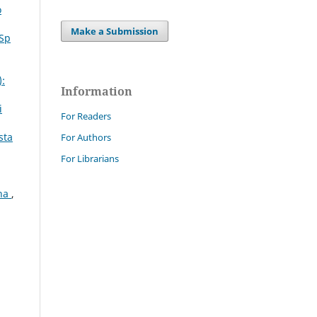
o
Make a Submission
 Sp
):
Information
i
For Readers
sta
For Authors
For Librarians
ana
,