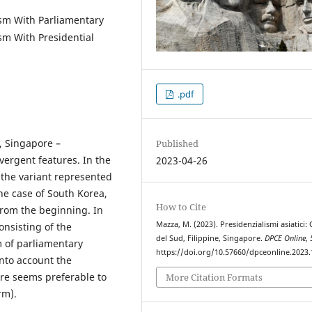
ism With Parliamentary
sm With Presidential
.pdf
, Singapore –
Published
ergent features. In the
2023-04-26
 the variant represented
he case of South Korea,
How to Cite
rom the beginning. In
Mazza, M. (2023). Presidenzialismi asiatici:
onsisting of the
del Sud, Filippine, Singapore.
DPCE Online
,
m of parliamentary
https://doi.org/10.57660/dpceonline.2023
nto account the
fore seems preferable to
More Citation Formats
rm).