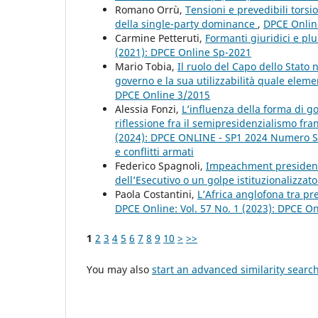
Romano Orrù,
Tensioni e prevedibili torsi
della single-party dominance
,
DPCE Online
Carmine Petteruti,
Formanti giuridici e plu
(2021): DPCE Online Sp-2021
Mario Tobia,
Il ruolo del Capo dello Stato
governo e la sua utilizzabilità quale eleme
DPCE Online 3/2015
Alessia Fonzi,
L’influenza della forma di go
riflessione fra il semipresidenzialismo fr
(2024): DPCE ONLINE - SP1 2024 Numero Spe
e conflitti armati
Federico Spagnoli,
Impeachment presidenzi
dell’Esecutivo o un golpe istituzionalizzat
Paola Costantini,
L’Africa anglofona tra pr
DPCE Online: Vol. 57 No. 1 (2023): DPCE O
1
2
3
4
5
6
7
8
9
10
>
>>
You may also
start an advanced similarity searc