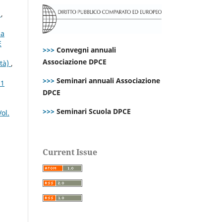
s
,
la
E
>>>
Convegni annuali
Associazione DPCE
ità)
,
>>>
Seminari annuali Associazione
21
DPCE
>>>
Seminari Scuola DPCE
ol.
Current Issue