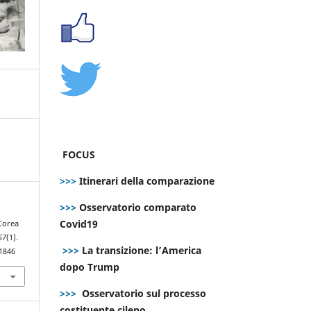
FOCUS
>>>
Itinerari della comparazione
>>>
Osservatorio comparato
Covid19
 Corea
57
(1).
>>>
La transizione: l’America
.1846
dopo Trump
>>>
Osservatorio sul processo
costituente cileno