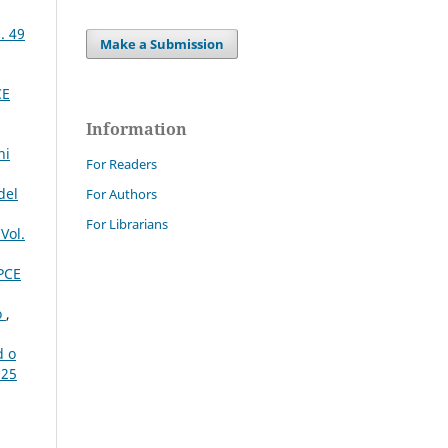
. 49
Make a Submission
CE
Information
ni
For Readers
del
For Authors
For Librarians
Vol.
PCE
o
,
d o
025