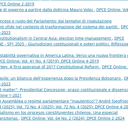
DPCE Online 2-2019
me di governo a partire dalla dottrina Mauro Volpi
,
DPCE Online: Vol
cese e ruolo del Parlamento: dai tentativi di rivalutazione
nti sfide nel contesto di trasformazione del sistema dei partiti
,
DP
1-2023
nstitutionalism in Central Asia: election time-management
,
DPCE
- SP1 2025 - Giurisdizioni costituzionali e poteri politici. Riflessio
instabilità governativa in America Latina. Verso una nuova frontiera 
CE Online: Vol. 41 No. 4 (2019): DPCE Online 4-2019
rkey. A first appraisal of 2017 Constitutional Reform
,
DPCE Online: 
asile: un bilancio dell’esperienza dopo la Presidenza Bolsonaro
,
D
1-2023
t matter”: Presidential Concession, prassi costituzionale e dissens
nline 1-2021
di Assemblea o regime parlamentare “inautentico”? André Siegfrie
 (2025): Vol. 72 No. 4 (2025): Vol. 72 No. 4 (2025): DPCE Online 4-2
ialismo en los procesos constituyentes chilenos. Una especial
ansitorias
,
DPCE Online: Vol. 64 No. 2 (2024): DPCE Online 2-2024