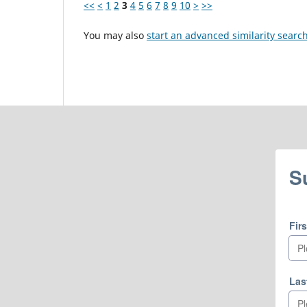
<<
<
1
2
3
4
5
6
7
8
9
10
>
>>
You may also
start an advanced similarity searc