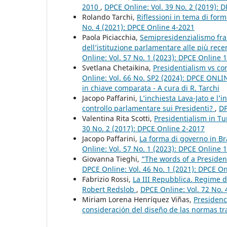
2010
,
DPCE Online: Vol. 39 No. 2 (2019): 
Rolando Tarchi,
Riflessioni in tema di for
No. 4 (2021): DPCE Online 4-2021
Paola Piciacchia,
Semipresidenzialismo fran
dell’istituzione parlamentare alle più rece
Online: Vol. 57 No. 1 (2023): DPCE Online 
Svetlana Chetaikina,
Presidentialism vs co
Online: Vol. 66 No. SP2 (2024): DPCE ONLINE 
in chiave comparata - A cura di R. Tarchi
Jacopo Paffarini,
L’inchiesta Lava-Jato e l’
controllo parlamentare sui Presidenti?
,
DP
Valentina Rita Scotti,
Presidentialism in Tu
30 No. 2 (2017): DPCE Online 2-2017
Jacopo Paffarini,
La forma di governo in Br
Online: Vol. 57 No. 1 (2023): DPCE Online 
Giovanna Tieghi,
“The words of a Presiden
DPCE Online: Vol. 46 No. 1 (2021): DPCE O
Fabrizio Rossi,
La III Repubblica. Regime 
Robert Redslob
,
DPCE Online: Vol. 72 No. 4
Miriam Lorena Henríquez Viñas,
Presidenc
consideración del diseño de las normas tr