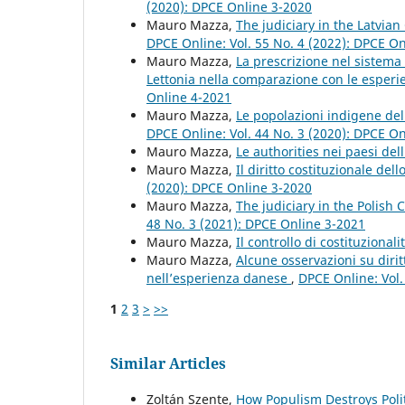
(2020): DPCE Online 3-2020
Mauro Mazza,
The judiciary in the Latvian
DPCE Online: Vol. 55 No. 4 (2022): DPCE O
Mauro Mazza,
La prescrizione nel sistema 
Lettonia nella comparazione con le esperi
Online 4-2021
Mauro Mazza,
Le popolazioni indigene del 
DPCE Online: Vol. 44 No. 3 (2020): DPCE O
Mauro Mazza,
Le authorities nei paesi de
Mauro Mazza,
Il diritto costituzionale del
(2020): DPCE Online 3-2020
Mauro Mazza,
The judiciary in the Polish 
48 No. 3 (2021): DPCE Online 3-2021
Mauro Mazza,
Il controllo di costituzionali
Mauro Mazza,
Alcune osservazioni su dirit
nell’esperienza danese
,
DPCE Online: Vol.
1
2
3
>
>>
Similar Articles
Zoltán Szente,
How Populism Destroys Polit