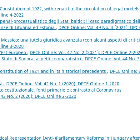
 Constitution of 1922, with regard to the circulation of legal model
nline 4-2022
penal-processualistico degli Stati baltici: il caso paradigmatico del
enze di Lituania ed Estonia
,
DPCE Online: Vol. 49 No. 4 (2021): DPC
Messico: una tutela giuridica avanzata (con alcuni aspetti di critic
nline 3-2020
ll’Est europeo
,
DPCE Online: Vol. 47 No. 2 (2021): DPCE Online 2-20
lo Stato di Sonora: aspetti comparatistici
,
DPCE Online: Vol. 44 No. 3
Constitution of 1921 and in its historical precedents
,
DPCE Online: V
tà
,
DPCE Online: Vol. 42 No. 1 (2020): DPCE Online 1-2020
to costituzionale, fonti primarie e contrasto al Coronavirus
 43 No. 2 (2020): DPCE Online 2-2020
ical Representation (Anti-)Parliamentary Reforms in Hungary after