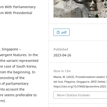
ism With Parliamentary
sm With Presidential
.pdf
, Singapore –
Published
ergent features. In the
2023-04-26
 the variant represented
he case of South Korea,
How to Cite
rom the beginning. In
Mazza, M. (2023). Presidenzialismi asiatici:
onsisting of the
del Sud, Filippine, Singapore.
DPCE Online
,
m of parliamentary
https://doi.org/10.57660/dpceonline.2023
nto account the
fore seems preferable to
More Citation Formats
rm).