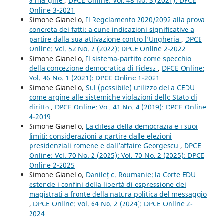
a margine
,
DPCE Online: Vol. 48 No. 3 (2021): DPCE
Online 3-2021
Simone Gianello,
Il Regolamento 2020/2092 alla prova
concreta dei fatti: alcune indicazioni significative a
partire dalla sua attivazione contro l’Ungheria
,
DPCE
Online: Vol. 52 No. 2 (2022): DPCE Online 2-2022
Simone Gianello,
Il sistema-partito come specchio
della concezione democratica di Fidesz
,
DPCE Online:
Vol. 46 No. 1 (2021): DPCE Online 1-2021
Simone Gianello,
Sul (possibile) utilizzo della CEDU
come argine alle sistemiche violazioni dello Stato di
diritto
,
DPCE Online: Vol. 41 No. 4 (2019): DPCE Online
4-2019
Simone Gianello,
La difesa della democrazia e i suoi
limiti: considerazioni a partire dalle elezioni
presidenziali romene e dall’affaire Georgescu
,
DPCE
Online: Vol. 70 No. 2 (2025): Vol. 70 No. 2 (2025): DPCE
Online 2-2025
Simone Gianello,
Danileţ c. Roumanie: la Corte EDU
estende i confini della libertà di espressione dei
magistrati a fronte della natura politica del messaggio
,
DPCE Online: Vol. 64 No. 2 (2024): DPCE Online 2-
2024