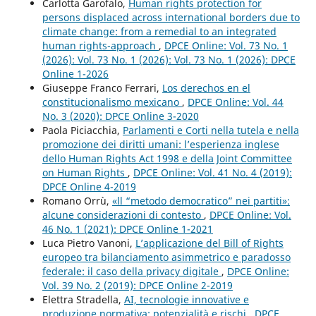
Carlotta Garofalo,
Human rights protection for
persons displaced across international borders due to
climate change: from a remedial to an integrated
human rights-approach
,
DPCE Online: Vol. 73 No. 1
(2026): Vol. 73 No. 1 (2026): Vol. 73 No. 1 (2026): DPCE
Online 1-2026
Giuseppe Franco Ferrari,
Los derechos en el
constitucionalismo mexicano
,
DPCE Online: Vol. 44
No. 3 (2020): DPCE Online 3-2020
Paola Piciacchia,
Parlamenti e Corti nella tutela e nella
promozione dei diritti umani: l’esperienza inglese
dello Human Rights Act 1998 e della Joint Committee
on Human Rights
,
DPCE Online: Vol. 41 No. 4 (2019):
DPCE Online 4-2019
Romano Orrù,
«ll “metodo democratico” nei partiti»:
alcune considerazioni di contesto
,
DPCE Online: Vol.
46 No. 1 (2021): DPCE Online 1-2021
Luca Pietro Vanoni,
L’applicazione del Bill of Rights
europeo tra bilanciamento asimmetrico e paradosso
federale: il caso della privacy digitale
,
DPCE Online:
Vol. 39 No. 2 (2019): DPCE Online 2-2019
Elettra Stradella,
AI, tecnologie innovative e
produzione normativa: potenzialità e rischi
,
DPCE