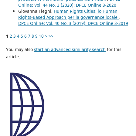
Online: Vol. 44 No. 3 (2020): DPCE Online 3-2020
Giovanna Tieghi,
Human Rights Cities: lo Human
Rights-Based Approach per la governance locale
,
DPCE Online: Vol. 40 No. 3 (2019): DPCE Online 3-2019
1
2
3
4
5
6
7
8
9
10
>
>>
You may also
start an advanced similarity search
for this
article.