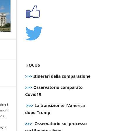
FOCUS
>>>
Itinerari della comparazione
>>>
Osservatorio comparato
Covid19
ia e i
>>>
La transizione: l’America
ezioni
dopo Trump
cu .
>>>
Osservatorio sul processo
.2515
costituente cileno