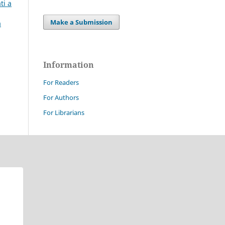
ti a
Make a Submission
a
Information
For Readers
For Authors
For Librarians