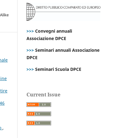
Alike
>>>
Convegni annuali
Associazione DPCE
>>>
Seminari annuali Associazione
DPCE
nale
>>>
Seminari Scuola DPCE
line
tire
Current Issue
 46
to
,