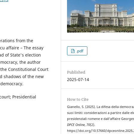
erations from the
u affaire – The essay
.pdf
 of State's election
democracy, the author
f the Constitutional Court
Published
and shadows of the new
2025-07-14
d democracy.
ourt; Presidential
How to Cite
Gianello, S. (2025). La difesa della democraz
suoi limiti: considerazioni a partire dalle el
presidenziali romene e dall’affaire Georges
DPCE Online
,
70
(2).
https://doi.org/10.57660/dpceonline.2025