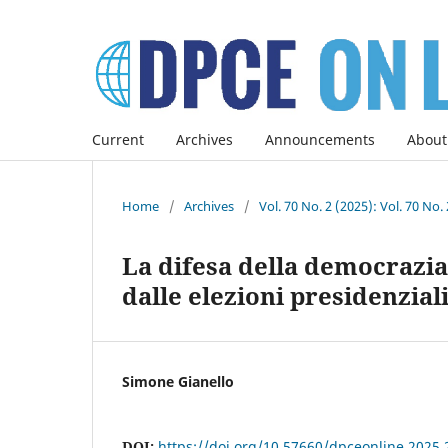
Current
Archives
Announcements
About
Home
/
Archives
/
Vol. 70 No. 2 (2025): Vol. 70 No
La difesa della democrazia 
dalle elezioni presidenzia
Simone Gianello
DOI:
https://doi.org/10.57660/dpceonline.2025.