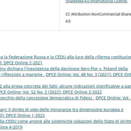
ShareAlike 4.0 International License
.
CC Attribution-NonCommercial-Share
4.0
a la Federazione Russa e la CEDU alla luce della riforma costituzio
1): DPCE Online 2-2021
jny dichiara l’inesistenza della decisione Xero Flor v. Poland della
e riflessioni a margine
,
DPCE Online: Vol. 48 No. 3 (2021): DPCE On
alla prova concreta dei fatti: alcune indicazioni significative a par
CE Online: Vol. 52 No. 2 (2022): DPCE Online 2-2022
specchio della concezione democratica di Fidesz
,
DPCE Online: Vol.
ary: il diritto di voto delle minoranze tra dimensione europea e
23): DPCE Online 1-2023
ella CEDU come argine alle sistemiche violazioni dello Stato di dirit
nline 4-2019