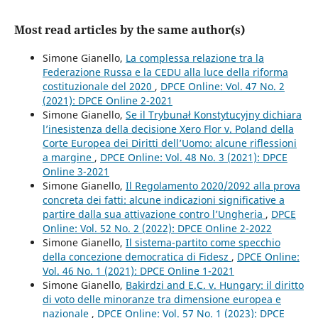
Most read articles by the same author(s)
Simone Gianello,
La complessa relazione tra la
Federazione Russa e la CEDU alla luce della riforma
costituzionale del 2020
,
DPCE Online: Vol. 47 No. 2
(2021): DPCE Online 2-2021
Simone Gianello,
Se il Trybunał Konstytucyjny dichiara
l’inesistenza della decisione Xero Flor v. Poland della
Corte Europea dei Diritti dell’Uomo: alcune riflessioni
a margine
,
DPCE Online: Vol. 48 No. 3 (2021): DPCE
Online 3-2021
Simone Gianello,
Il Regolamento 2020/2092 alla prova
concreta dei fatti: alcune indicazioni significative a
partire dalla sua attivazione contro l’Ungheria
,
DPCE
Online: Vol. 52 No. 2 (2022): DPCE Online 2-2022
Simone Gianello,
Il sistema-partito come specchio
della concezione democratica di Fidesz
,
DPCE Online:
Vol. 46 No. 1 (2021): DPCE Online 1-2021
Simone Gianello,
Bakirdzi and E.C. v. Hungary: il diritto
di voto delle minoranze tra dimensione europea e
nazionale
,
DPCE Online: Vol. 57 No. 1 (2023): DPCE