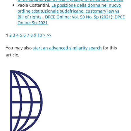
Paola Costantini,
La posizione della donna nel nuovo
ordine costituzionale sudafricano: customary law vs
Bill of rights
,
DPCE Online: Vol. 50 No. Sp (2021): DPCE
Online Sp-2021
1
2
3
4
5
6
7
8
9
10
>
>>
You may also
start an advanced similarity search
for this
article.