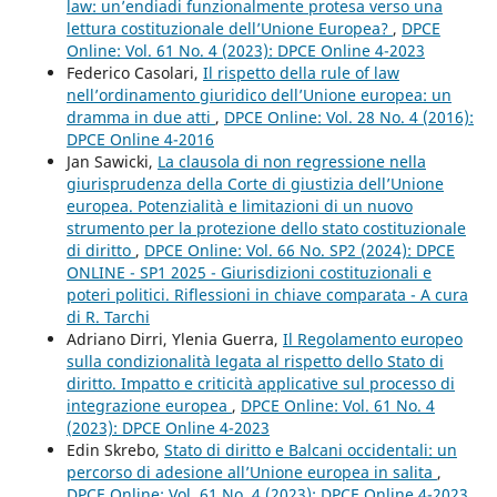
law: un’endiadi funzionalmente protesa verso una
lettura costituzionale dell’Unione Europea?
,
DPCE
Online: Vol. 61 No. 4 (2023): DPCE Online 4-2023
Federico Casolari,
Il rispetto della rule of law
nell’ordinamento giuridico dell’Unione europea: un
dramma in due atti
,
DPCE Online: Vol. 28 No. 4 (2016):
DPCE Online 4-2016
Jan Sawicki,
La clausola di non regressione nella
giurisprudenza della Corte di giustizia dell’Unione
europea. Potenzialità e limitazioni di un nuovo
strumento per la protezione dello stato costituzionale
di diritto
,
DPCE Online: Vol. 66 No. SP2 (2024): DPCE
ONLINE - SP1 2025 - Giurisdizioni costituzionali e
poteri politici. Riflessioni in chiave comparata - A cura
di R. Tarchi
Adriano Dirri, Ylenia Guerra,
Il Regolamento europeo
sulla condizionalità legata al rispetto dello Stato di
diritto. Impatto e criticità applicative sul processo di
integrazione europea
,
DPCE Online: Vol. 61 No. 4
(2023): DPCE Online 4-2023
Edin Skrebo,
Stato di diritto e Balcani occidentali: un
percorso di adesione all’Unione europea in salita
,
DPCE Online: Vol. 61 No. 4 (2023): DPCE Online 4-2023