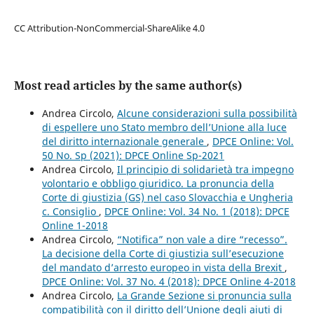
CC Attribution-NonCommercial-ShareAlike 4.0
Most read articles by the same author(s)
Andrea Circolo,
Alcune considerazioni sulla possibilità
di espellere uno Stato membro dell’Unione alla luce
del diritto internazionale generale
,
DPCE Online: Vol.
50 No. Sp (2021): DPCE Online Sp-2021
Andrea Circolo,
Il principio di solidarietà tra impegno
volontario e obbligo giuridico. La pronuncia della
Corte di giustizia (GS) nel caso Slovacchia e Ungheria
c. Consiglio
,
DPCE Online: Vol. 34 No. 1 (2018): DPCE
Online 1-2018
Andrea Circolo,
“Notifica” non vale a dire “recesso”.
La decisione della Corte di giustizia sull’esecuzione
del mandato d’arresto europeo in vista della Brexit
,
DPCE Online: Vol. 37 No. 4 (2018): DPCE Online 4-2018
Andrea Circolo,
La Grande Sezione si pronuncia sulla
compatibilità con il diritto dell’Unione degli aiuti di