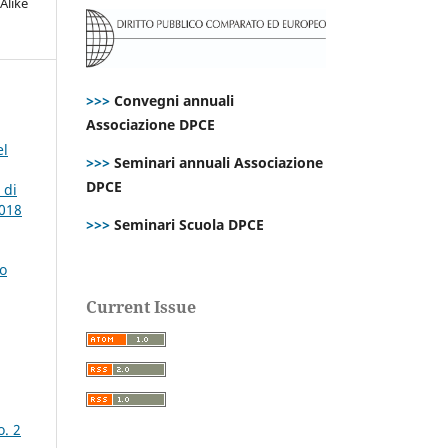
Alike
>>>
Convegni annuali
Associazione DPCE
el
>>>
Seminari annuali Associazione
DPCE
 di
2018
>>>
Seminari Scuola DPCE
to
Current Issue
o. 2