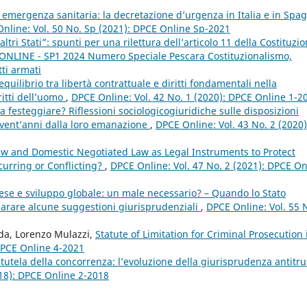
 emergenza sanitaria: la decretazione d’urgenza in Italia e in Spa
nline: Vol. 50 No. Sp (2021): DPCE Online Sp-2021
altri Stati”: spunti per una rilettura dell’articolo 11 della Costituzi
E ONLINE - SP1 2024 Numero Speciale Pescara Costituzionalismo,
tti armati
equilibrio tra libertà contrattuale e diritti fondamentali nella
ritti dell’uomo
,
DPCE Online: Vol. 42 No. 1 (2020): DPCE Online 1-2
 festeggiare? Riflessioni sociologicogiuridiche sulle disposizioni
 vent’anni dalla loro emanazione
,
DPCE Online: Vol. 43 No. 2 (2020)
aw and Domestic Negotiated Law as Legal Instruments to Protect
urring or Conflicting?
,
DPCE Online: Vol. 47 No. 2 (2021): DPCE On
se e sviluppo globale: un male necessario? – Quando lo Stato
mparare alcune suggestioni giurisprudenziali
,
DPCE Online: Vol. 55 
nda, Lorenzo Mulazzi,
Statute of Limitation for Criminal Prosecution 
 DPCE Online 4-2021
a tutela della concorrenza: l’evoluzione della giurisprudenza antitru
018): DPCE Online 2-2018