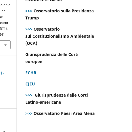
 Polonia
>>>
Osservatorio sulla Presidenza
ding
he
Trump
recent
>>>
Osservatorio
38
(1).
641
sul Costituzionalismo Ambientale
(OCA)
Giurisprudenza delle Corti
europee
ECHR
 1-
CJEU
>>>
Giurisprudenza delle Corti
Latino-americane
>>>
Osservatorio Paesi Area Mena