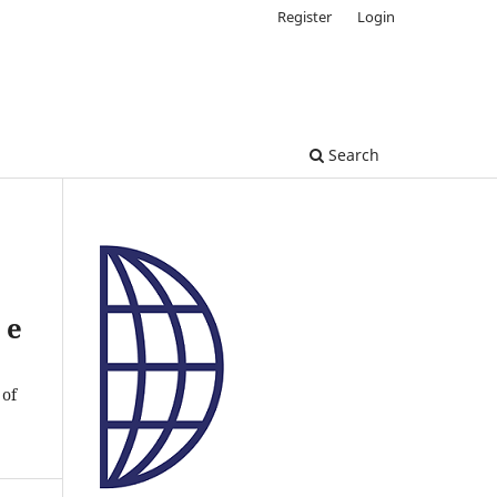
Register
Login
Search
 e
 of