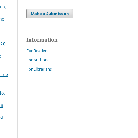
gna,
Make a Submission
one
,
Information
020
For Readers
:
For Authors
For Librarians
line
No.
in
st