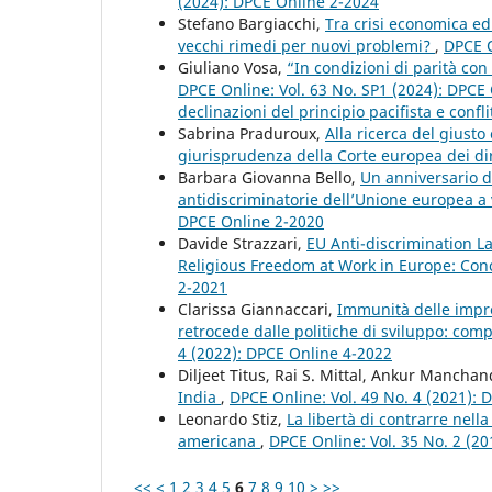
(2024): DPCE Online 2-2024
Stefano Bargiacchi,
Tra crisi economica ed
vecchi rimedi per nuovi problemi?
,
DPCE O
Giuliano Vosa,
“In condizioni di parità con 
DPCE Online: Vol. 63 No. SP1 (2024): DPC
declinazioni del principio pacifista e confli
Sabrina Praduroux,
Alla ricerca del giusto 
giurisprudenza della Corte europea dei di
Barbara Giovanna Bello,
Un anniversario da
antidiscriminatorie dell’Unione europea a
DPCE Online 2-2020
Davide Strazzari,
EU Anti-discrimination L
Religious Freedom at Work in Europe: Conc
2-2021
Clarissa Giannaccari,
Immunità delle impre
retrocede dalle politiche di sviluppo: co
4 (2022): DPCE Online 4-2022
Diljeet Titus, Rai S. Mittal, Ankur Mancha
India
,
DPCE Online: Vol. 49 No. 4 (2021):
Leonardo Stiz,
La libertà di contrarre nell
americana
,
DPCE Online: Vol. 35 No. 2 (2
<<
<
1
2
3
4
5
6
7
8
9
10
>
>>