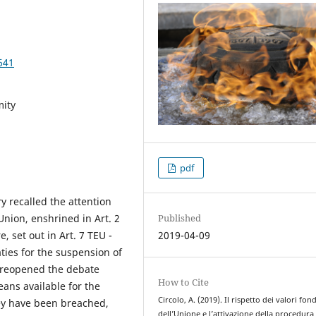
641
mity
pdf
y recalled the attention
Published
Union, enshrined in Art. 2
2019-04-09
 set out in Art. 7 TEU -
aties for the suspension of
 - reopened the debate
How to Cite
eans available for the
Circolo, A. (2019). Il rispetto dei valori fon
hey have been breached,
dell’Unione e l’attivazione della procedura 