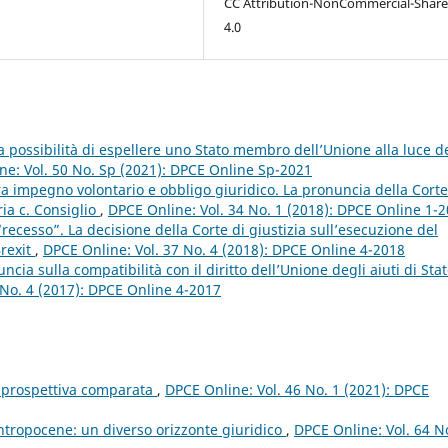
CC Attribution-NonCommercial-Share
4.0
a possibilità di espellere uno Stato membro dell’Unione alla luce d
ne: Vol. 50 No. Sp (2021): DPCE Online Sp-2021
 tra impegno volontario e obbligo giuridico. La pronuncia della Corte
ria c. Consiglio
,
DPCE Online: Vol. 34 No. 1 (2018): DPCE Online 1-
“recesso”. La decisione della Corte di giustizia sull’esecuzione del
Brexit
,
DPCE Online: Vol. 37 No. 4 (2018): DPCE Online 4-2018
cia sulla compatibilità con il diritto dell’Unione degli aiuti di Sta
 No. 4 (2017): DPCE Online 4-2017
in prospettiva comparata
,
DPCE Online: Vol. 46 No. 1 (2021): DPCE
ntropocene: un diverso orizzonte giuridico
,
DPCE Online: Vol. 64 N