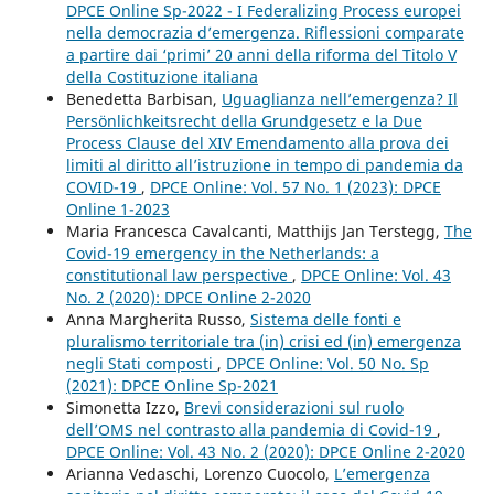
DPCE Online Sp-2022 - I Federalizing Process europei
nella democrazia d’emergenza. Riflessioni comparate
a partire dai ‘primi’ 20 anni della riforma del Titolo V
della Costituzione italiana
Benedetta Barbisan,
Uguaglianza nell’emergenza? Il
Persönlichkeitsrecht della Grundgesetz e la Due
Process Clause del XIV Emendamento alla prova dei
limiti al diritto all’istruzione in tempo di pandemia da
COVID-19
,
DPCE Online: Vol. 57 No. 1 (2023): DPCE
Online 1-2023
Maria Francesca Cavalcanti, Matthijs Jan Terstegg,
The
Covid-19 emergency in the Netherlands: a
constitutional law perspective
,
DPCE Online: Vol. 43
No. 2 (2020): DPCE Online 2-2020
Anna Margherita Russo,
Sistema delle fonti e
pluralismo territoriale tra (in) crisi ed (in) emergenza
negli Stati composti
,
DPCE Online: Vol. 50 No. Sp
(2021): DPCE Online Sp-2021
Simonetta Izzo,
Brevi considerazioni sul ruolo
dell’OMS nel contrasto alla pandemia di Covid-19
,
DPCE Online: Vol. 43 No. 2 (2020): DPCE Online 2-2020
Arianna Vedaschi, Lorenzo Cuocolo,
L’emergenza