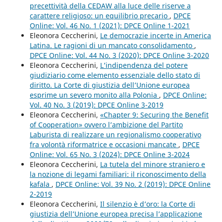
precettività della CEDAW alla luce delle riserve a
carattere religioso: un equilibrio precario
,
DPCE
Online: Vol. 46 No. 1 (2021): DPCE Online 1-2021
Eleonora Ceccherini,
Le democrazie incerte in America
Latina. Le ragioni di un mancato consolidamento
,
DPCE Online: Vol. 44 No. 3 (2020): DPCE Online 3-2020
Eleonora Ceccherini,
L’indipendenza del potere
giudiziario come elemento essenziale dello stato di
diritto. La Corte di giustizia dell’Unione europea
esprime un severo monito alla Polonia
,
DPCE Online:
Vol. 40 No. 3 (2019): DPCE Online 3-2019
Eleonora Ceccherini,
«Chapter 9: Securing the Benefit
of Cooperation» ovvero l’ambizione del Partito
Laburista di realizzare un regionalismo cooperativo
fra volontà riformatrice e occasioni mancate
,
DPCE
Online: Vol. 65 No. 3 (2024): DPCE Online 3-2024
Eleonora Ceccherini,
La tutela del minore straniero e
la nozione di legami familiari: il riconoscimento della
kafala
,
DPCE Online: Vol. 39 No. 2 (2019): DPCE Online
2-2019
Eleonora Ceccherini,
Il silenzio è d’oro: la Corte di
giustizia dell’Unione europea precisa l’applicazione