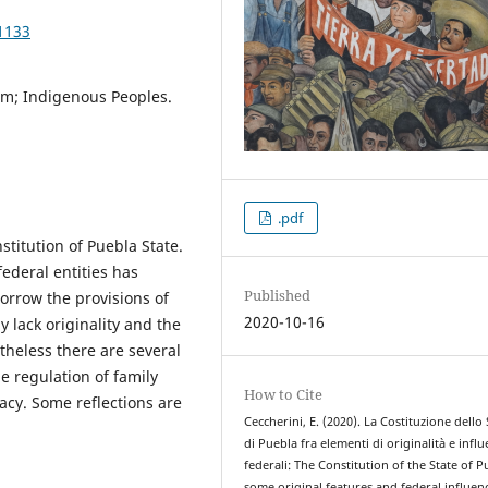
1133
sm; Indigenous Peoples.
.pdf
stitution of Puebla State.
federal entities has
Published
orrow the provisions of
2020-10-16
y lack originality and the
theless there are several
e regulation of family
How to Cite
acy. Some reflections are
Ceccherini, E. (2020). La Costituzione dello
di Puebla fra elementi di originalità e infl
federali: The Constitution of the State of P
some original features and federal influen