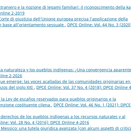
traniero e la nozione di legami familiari: il riconoscimento della ka
Online 2-2019
a Corte di giustizia dell’Unione europea precisa l’applicazione della
 in base all’orientamento sessuale
,
DPCE Online: Vol. 44 No. 3 (2020
la naturaleza y los pueblos indígenas: ¿Una convergencia aparent
nline 2-2026
que emerge: las voces acalladas de las comunidades originarias en
zos del siglo XXI
,
DPCE Online: Vol. 37 No. 4 (2018): DPCE Online 4
”: la Ley de escaños reservados para pueblos originarios e la
enzione costituente cilena
,
DPCE Online: Vol. 46 No. 1 (2021): DPCE
os derechos de los pueblos indígenas a los recursos naturales y al
ine: Vol. 28 No. 4 (2016): DPCE Online 4-2016
Messico: una tutela giuridica avanzata (con alcuni aspetti di critic