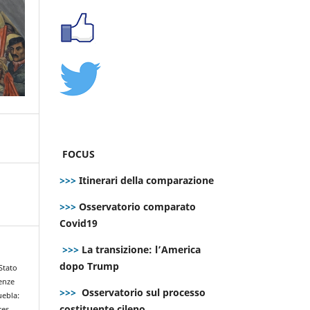
FOCUS
>>>
Itinerari della comparazione
>>>
Osservatorio comparato
Covid19
>>>
La transizione: l’America
dopo Trump
 Stato
uenze
>>>
Osservatorio sul processo
uebla:
costituente cileno
ces.