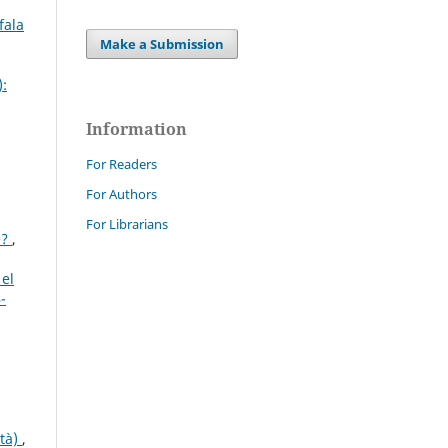
fala
Make a Submission
):
Information
For Readers
For Authors
For Librarians
e?
,
 el
-
ità)
,