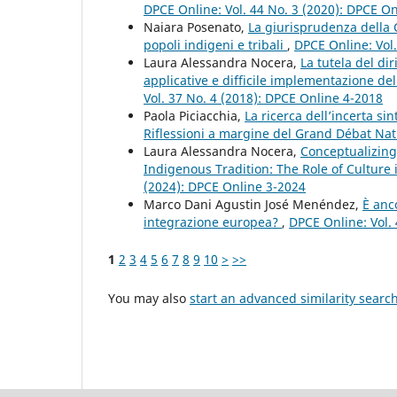
DPCE Online: Vol. 44 No. 3 (2020): DPCE O
Naiara Posenato,
La giurisprudenza della Co
popoli indigeni e tribali
,
DPCE Online: Vol
Laura Alessandra Nocera,
La tutela del dir
applicative e difficile implementazione de
Vol. 37 No. 4 (2018): DPCE Online 4-2018
Paola Piciacchia,
La ricerca dell’incerta s
Riflessioni a margine del Grand Débat Na
Laura Alessandra Nocera,
Conceptualizing
Indigenous Tradition: The Role of Culture 
(2024): DPCE Online 3-2024
Marco Dani Agustin José Menéndez,
È anc
integrazione europea?
,
DPCE Online: Vol.
1
2
3
4
5
6
7
8
9
10
>
>>
You may also
start an advanced similarity searc