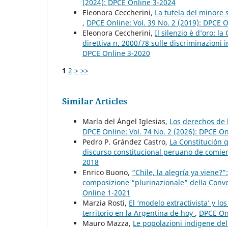
(2024): DPCE Online 3-2024
Eleonora Ceccherini,
La tutela del minore s
,
DPCE Online: Vol. 39 No. 2 (2019): DPCE 
Eleonora Ceccherini,
Il silenzio è d’oro: l
direttiva n. 2000/78 sulle discriminazioni
DPCE Online 3-2020
1
2
>
>>
Similar Articles
María del Ángel Iglesias,
Los derechos de 
DPCE Online: Vol. 74 No. 2 (2026): DPCE O
Pedro P. Grández Castro,
La Constitución 
discurso constitucional peruano de comien
2018
Enrico Buono,
“Chile, la alegría ya viene?
composizione “plurinazionale” della Conv
Online 1-2021
Marzia Rosti,
El ‘modelo extractivista’ y l
territorio en la Argentina de hoy
,
DPCE Onl
Mauro Mazza,
Le popolazioni indigene del 