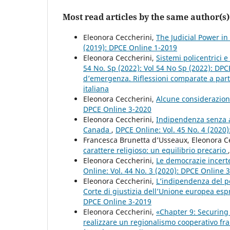
Most read articles by the same author(s)
Eleonora Ceccherini,
The Judicial Power in
(2019): DPCE Online 1-2019
Eleonora Ceccherini,
Sistemi policentrici 
54 No. Sp (2022): Vol 54 No Sp (2022): DPC
d’emergenza. Riflessioni comparate a partir
italiana
Eleonora Ceccherini,
Alcune considerazioni
DPCE Online 3-2020
Eleonora Ceccherini,
Indipendenza senza au
Canada
,
DPCE Online: Vol. 45 No. 4 (2020
Francesca Brunetta d’Usseaux, Eleonora C
carattere religioso: un equilibrio precario
Eleonora Ceccherini,
Le democrazie incert
Online: Vol. 44 No. 3 (2020): DPCE Online 
Eleonora Ceccherini,
L’indipendenza del po
Corte di giustizia dell’Unione europea es
DPCE Online 3-2019
Eleonora Ceccherini,
«Chapter 9: Securing 
realizzare un regionalismo cooperativo fr