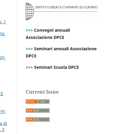
. 1
>>>
Convegni annuali
ol.
Associazione DPCE
>>>
Seminari annuali Associazione
DPCE
0):
>>>
Seminari Scuola DPCE
Current Issue
CE
a
9):
a di
. 3