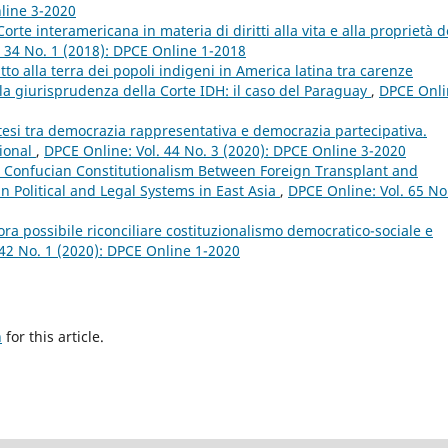
nline 3-2020
rte interamericana in materia di diritti alla vita e alla proprietà d
. 34 No. 1 (2018): DPCE Online 1-2018
itto alla terra dei popoli indigeni in America latina tra carenze
lla giurisprudenza della Corte IDH: il caso del Paraguay
,
DPCE Onli
intesi tra democrazia rappresentativa e democrazia partecipativa.
tional
,
DPCE Online: Vol. 44 No. 3 (2020): DPCE Online 3-2020
 Confucian Constitutionalism Between Foreign Transplant and
in Political and Legal Systems in East Asia
,
DPCE Online: Vol. 65 No
ora possibile riconciliare costituzionalismo democratico-sociale e
 42 No. 1 (2020): DPCE Online 1-2020
h
for this article.