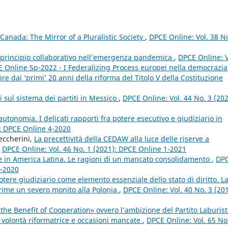
 Canada: The Mirror of a Pluralistic Society
,
DPCE Online: Vol. 38 No
e principio collaborativo nell’emergenza pandemica
,
DPCE Online: V
E Online Sp-2022 - I Federalizing Process europei nella democrazia
e dai ‘primi’ 20 anni della riforma del Titolo V della Costituzione
 sul sistema dei partiti in Messico
,
DPCE Online: Vol. 44 No. 3 (202
tonomia. I delicati rapporti fra potere esecutivo e giudiziario in
): DPCE Online 4-2020
eccherini,
La precettività della CEDAW alla luce delle riserve a
,
DPCE Online: Vol. 46 No. 1 (2021): DPCE Online 1-2021
e in America Latina. Le ragioni di un mancato consolidamento
,
DP
3-2020
tere giudiziario come elemento essenziale dello stato di diritto. L
prime un severo monito alla Polonia
,
DPCE Online: Vol. 40 No. 3 (201
the Benefit of Cooperation» ovvero l’ambizione del Partito Laburist
a volontà riformatrice e occasioni mancate
,
DPCE Online: Vol. 65 No