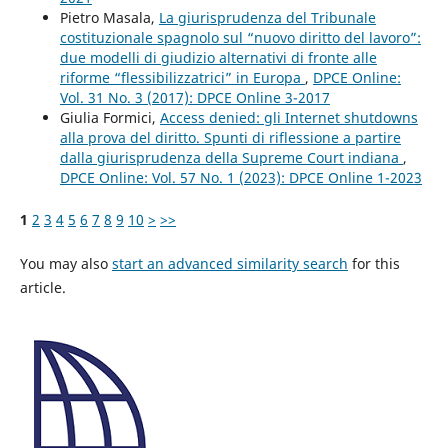
Pietro Masala,
La giurisprudenza del Tribunale
costituzionale spagnolo sul “nuovo diritto del lavoro”:
due modelli di giudizio alternativi di fronte alle
riforme “flessibilizzatrici” in Europa
,
DPCE Online:
Vol. 31 No. 3 (2017): DPCE Online 3-2017
Giulia Formici,
Access denied: gli Internet shutdowns
alla prova del diritto. Spunti di riflessione a partire
dalla giurisprudenza della Supreme Court indiana
,
DPCE Online: Vol. 57 No. 1 (2023): DPCE Online 1-2023
1
2
3
4
5
6
7
8
9
10
>
>>
You may also
start an advanced similarity search
for this
article.