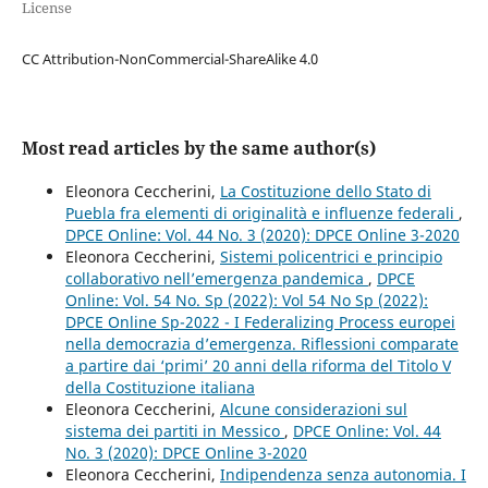
License
CC Attribution-NonCommercial-ShareAlike 4.0
Most read articles by the same author(s)
Eleonora Ceccherini,
La Costituzione dello Stato di
Puebla fra elementi di originalità e influenze federali
,
DPCE Online: Vol. 44 No. 3 (2020): DPCE Online 3-2020
Eleonora Ceccherini,
Sistemi policentrici e principio
collaborativo nell’emergenza pandemica
,
DPCE
Online: Vol. 54 No. Sp (2022): Vol 54 No Sp (2022):
DPCE Online Sp-2022 - I Federalizing Process europei
nella democrazia d’emergenza. Riflessioni comparate
a partire dai ‘primi’ 20 anni della riforma del Titolo V
della Costituzione italiana
Eleonora Ceccherini,
Alcune considerazioni sul
sistema dei partiti in Messico
,
DPCE Online: Vol. 44
No. 3 (2020): DPCE Online 3-2020
Eleonora Ceccherini,
Indipendenza senza autonomia. I