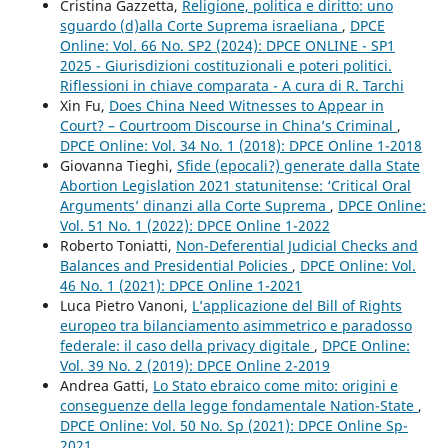
Cristina Gazzetta,
Religione, politica e diritto: uno
sguardo (d)alla Corte Suprema israeliana
,
DPCE
Online: Vol. 66 No. SP2 (2024): DPCE ONLINE - SP1
2025 - Giurisdizioni costituzionali e poteri politici.
Riflessioni in chiave comparata - A cura di R. Tarchi
Xin Fu,
Does China Need Witnesses to Appear in
Court? – Courtroom Discourse in China’s Criminal
,
DPCE Online: Vol. 34 No. 1 (2018): DPCE Online 1-2018
Giovanna Tieghi,
Sfide (epocali?) generate dalla State
Abortion Legislation 2021 statunitense: ‘Critical Oral
Arguments’ dinanzi alla Corte Suprema
,
DPCE Online:
Vol. 51 No. 1 (2022): DPCE Online 1-2022
Roberto Toniatti,
Non-Deferential Judicial Checks and
Balances and Presidential Policies
,
DPCE Online: Vol.
46 No. 1 (2021): DPCE Online 1-2021
Luca Pietro Vanoni,
L’applicazione del Bill of Rights
europeo tra bilanciamento asimmetrico e paradosso
federale: il caso della privacy digitale
,
DPCE Online:
Vol. 39 No. 2 (2019): DPCE Online 2-2019
Andrea Gatti,
Lo Stato ebraico come mito: origini e
conseguenze della legge fondamentale Nation-State
,
DPCE Online: Vol. 50 No. Sp (2021): DPCE Online Sp-
2021