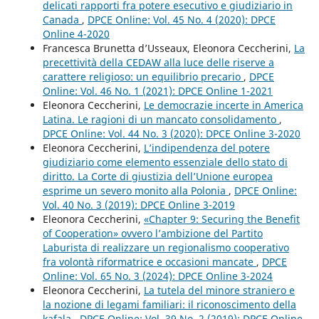
delicati rapporti fra potere esecutivo e giudiziario in
Canada
,
DPCE Online: Vol. 45 No. 4 (2020): DPCE
Online 4-2020
Francesca Brunetta d’Usseaux, Eleonora Ceccherini,
La
precettività della CEDAW alla luce delle riserve a
carattere religioso: un equilibrio precario
,
DPCE
Online: Vol. 46 No. 1 (2021): DPCE Online 1-2021
Eleonora Ceccherini,
Le democrazie incerte in America
Latina. Le ragioni di un mancato consolidamento
,
DPCE Online: Vol. 44 No. 3 (2020): DPCE Online 3-2020
Eleonora Ceccherini,
L’indipendenza del potere
giudiziario come elemento essenziale dello stato di
diritto. La Corte di giustizia dell’Unione europea
esprime un severo monito alla Polonia
,
DPCE Online:
Vol. 40 No. 3 (2019): DPCE Online 3-2019
Eleonora Ceccherini,
«Chapter 9: Securing the Benefit
of Cooperation» ovvero l’ambizione del Partito
Laburista di realizzare un regionalismo cooperativo
fra volontà riformatrice e occasioni mancate
,
DPCE
Online: Vol. 65 No. 3 (2024): DPCE Online 3-2024
Eleonora Ceccherini,
La tutela del minore straniero e
la nozione di legami familiari: il riconoscimento della
kafala
,
DPCE Online: Vol. 39 No. 2 (2019): DPCE Online