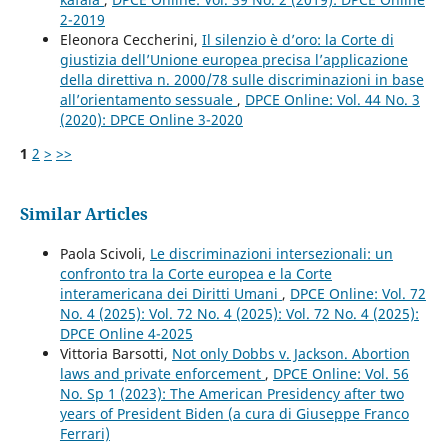
2-2019
Eleonora Ceccherini,
Il silenzio è d’oro: la Corte di
giustizia dell’Unione europea precisa l’applicazione
della direttiva n. 2000/78 sulle discriminazioni in base
all’orientamento sessuale
,
DPCE Online: Vol. 44 No. 3
(2020): DPCE Online 3-2020
1
2
>
>>
Similar Articles
Paola Scivoli,
Le discriminazioni intersezionali: un
confronto tra la Corte europea e la Corte
interamericana dei Diritti Umani
,
DPCE Online: Vol. 72
No. 4 (2025): Vol. 72 No. 4 (2025): Vol. 72 No. 4 (2025):
DPCE Online 4-2025
Vittoria Barsotti,
Not only Dobbs v. Jackson. Abortion
laws and private enforcement
,
DPCE Online: Vol. 56
No. Sp 1 (2023): The American Presidency after two
years of President Biden (a cura di Giuseppe Franco
Ferrari)