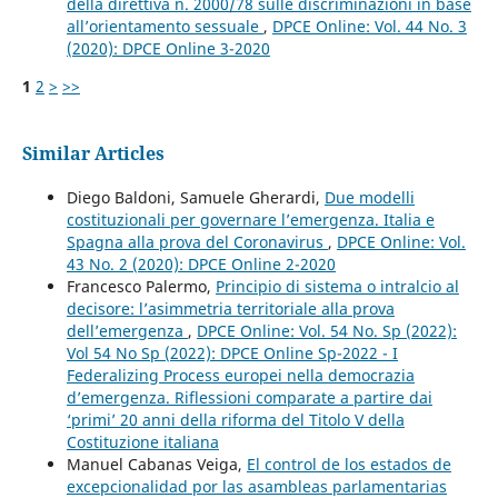
della direttiva n. 2000/78 sulle discriminazioni in base
all’orientamento sessuale
,
DPCE Online: Vol. 44 No. 3
(2020): DPCE Online 3-2020
1
2
>
>>
Similar Articles
Diego Baldoni, Samuele Gherardi,
Due modelli
costituzionali per governare l’emergenza. Italia e
Spagna alla prova del Coronavirus
,
DPCE Online: Vol.
43 No. 2 (2020): DPCE Online 2-2020
Francesco Palermo,
Principio di sistema o intralcio al
decisore: l’asimmetria territoriale alla prova
dell’emergenza
,
DPCE Online: Vol. 54 No. Sp (2022):
Vol 54 No Sp (2022): DPCE Online Sp-2022 - I
Federalizing Process europei nella democrazia
d’emergenza. Riflessioni comparate a partire dai
‘primi’ 20 anni della riforma del Titolo V della
Costituzione italiana
Manuel Cabanas Veiga,
El control de los estados de
excepcionalidad por las asambleas parlamentarias