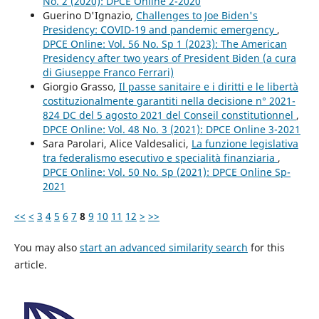
No. 2 (2020): DPCE Online 2-2020
Guerino D'Ignazio,
Challenges to Joe Biden's
Presidency: COVID-19 and pandemic emergency
,
DPCE Online: Vol. 56 No. Sp 1 (2023): The American
Presidency after two years of President Biden (a cura
di Giuseppe Franco Ferrari)
Giorgio Grasso,
Il passe sanitaire e i diritti e le libertà
costituzionalmente garantiti nella decisione n° 2021-
824 DC del 5 agosto 2021 del Conseil constitutionnel
,
DPCE Online: Vol. 48 No. 3 (2021): DPCE Online 3-2021
Sara Parolari, Alice Valdesalici,
La funzione legislativa
tra federalismo esecutivo e specialità finanziaria
,
DPCE Online: Vol. 50 No. Sp (2021): DPCE Online Sp-
2021
<<
<
3
4
5
6
7
8
9
10
11
12
>
>>
You may also
start an advanced similarity search
for this
article.