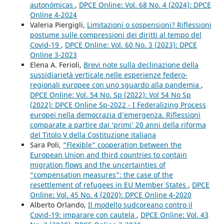
autonómicas
,
DPCE Online: Vol. 68 No. 4 (2024): DPCE
Online 4-2024
Valeria Piergigli,
Limitazioni o sospensioni? Riflessioni
postume sulle compressioni dei diritti al tempo del
Covid-19
,
DPCE Online: Vol. 60 No. 3 (2023): DPCE
Online 3-2023
Elena A. Ferioli,
Brevi note sulla declinazione della
sussidiarietà verticale nelle esperienze federo-
regionali europee con uno sguardo alla pandemia
,
DPCE Online: Vol. 54 No. Sp (2022): Vol 54 No Sp
(2022): DPCE Online Sp-2022 - I Federalizing Process
europei nella democrazia d’emergenza. Riflessioni
comparate a partire dai ‘primi’ 20 anni della riforma
del Titolo V della Costituzione italiana
Sara Poli,
“Flexible” cooperation between the
European Union and third countries to contain
migration flows and the uncertainties of
“compensation measures”: the case of the
resettlement of refugees in EU Member States
,
DPCE
Online: Vol. 45 No. 4 (2020): DPCE Online 4-2020
Alberto Orlando,
Il modello sudcoreano contro il
Covid-19: imparare con cautela
,
DPCE Online: Vol. 43