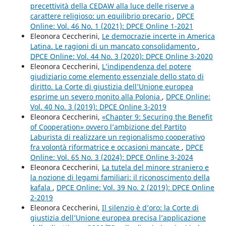
precettività della CEDAW alla luce delle riserve a
carattere religioso: un equilibrio precario
,
DPCE
Online: Vol. 46 No. 1 (2021): DPCE Online 1-2021
Eleonora Ceccherini,
Le democrazie incerte in America
Latina. Le ragioni di un mancato consolidamento
,
DPCE Online: Vol. 44 No. 3 (2020): DPCE Online 3-2020
Eleonora Ceccherini,
L’indipendenza del potere
giudiziario come elemento essenziale dello stato di
diritto. La Corte di giustizia dell’Unione europea
esprime un severo monito alla Polonia
,
DPCE Online:
Vol. 40 No. 3 (2019): DPCE Online 3-2019
Eleonora Ceccherini,
«Chapter 9: Securing the Benefit
of Cooperation» ovvero l’ambizione del Partito
Laburista di realizzare un regionalismo cooperativo
fra volontà riformatrice e occasioni mancate
,
DPCE
Online: Vol. 65 No. 3 (2024): DPCE Online 3-2024
Eleonora Ceccherini,
La tutela del minore straniero e
la nozione di legami familiari: il riconoscimento della
kafala
,
DPCE Online: Vol. 39 No. 2 (2019): DPCE Online
2-2019
Eleonora Ceccherini,
Il silenzio è d’oro: la Corte di
giustizia dell’Unione europea precisa l’applicazione