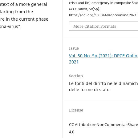
crisis and (in) emergency in composite Stat
ntext of a more general
DPCE Online
,
50
(Sp).
starting from the
https://doi.org/10.57660/dpceonline.2021
re in the current phase
More Citation Formats
na-virus”.
Issue
Vol. 50 No. Sp (2021): DPCE Onlin
2021
Section
Le fonti del diritto nelle dinamic
delle forme di stato
License
CC Attribution-NonCommercial-Share
4.0