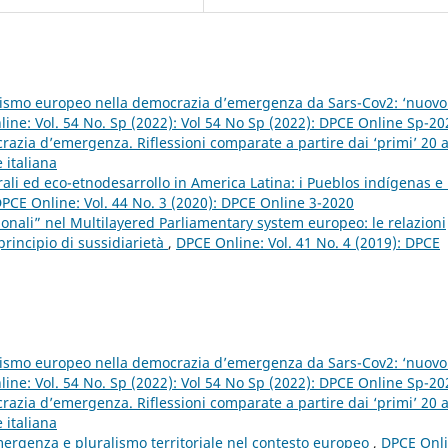
alismo europeo nella democrazia d’emergenza da Sars-Cov2: ‘nuovo
ine: Vol. 54 No. Sp (2022): Vol 54 No Sp (2022): DPCE Online Sp-20
razia d’emergenza. Riflessioni comparate a partire dai ‘primi’ 20 
 italiana
rali ed eco-etnodesarrollo in America Latina: i Pueblos indígenas e 
PCE Online: Vol. 44 No. 3 (2020): DPCE Online 3-2020
ionali” nel Multilayered Parliamentary system europeo: le relazioni
principio di sussidiarietà
,
DPCE Online: Vol. 41 No. 4 (2019): DPCE
alismo europeo nella democrazia d’emergenza da Sars-Cov2: ‘nuovo
ine: Vol. 54 No. Sp (2022): Vol 54 No Sp (2022): DPCE Online Sp-20
razia d’emergenza. Riflessioni comparate a partire dai ‘primi’ 20 
 italiana
emergenza e pluralismo territoriale nel contesto europeo
,
DPCE Onli