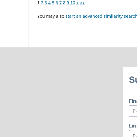
1
2
3
4
5
6
7
8
9
10
>
>>
You may also
start an advanced similarity searc