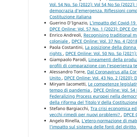
Vol. 54 No. Sp (2022): Vol 54 No Sp (2022)
democrazia d’emergenza. Riflessioni compar
Costituzione italiana
Guerino D'Ignazio,
L’impatto del Covid-19 
DPCE Online: Vol. 57 No. 1 (2023): DPCE O
Enrico Andreoli,
Recognising traditional ma
coloniale
,
DPCE Online: Vol. 37 No. 4 (201
Paola Costantini,
La posizione della donna 
rights
,
DPCE Online: Vol. 50 No. Sp (2021
Giampaolo Parodi,
Lineamenti della produ
profili di comparazione con l’esperienza 
Alessandro Torre,
Dal Coronavirus alla Co
Unito
,
DPCE Online: Vol. 43 No. 2 (2020):
Miryam Iacometti,
Le competenze legislative
tempo di pandemia
,
DPCE Online: Vol. 54 
Federalizing Process europei nella democra
della riforma del Titolo V della Costituzione
Stefano Bargiacchi,
Tra crisi economica ed
vecchi rimedi per nuovi problemi?
,
DPCE O
Angelo Rinella,
L’etero-normazione di matri
l’impatto sul sistema delle fonti del diritto