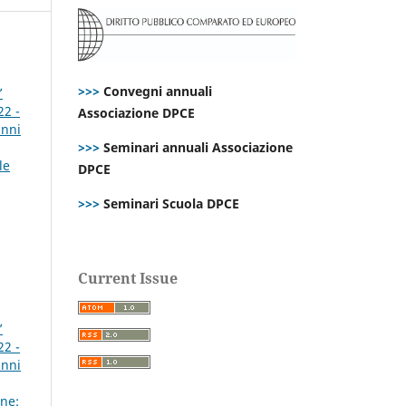
>>>
Convegni annuali
’
22 -
Associazione DPCE
anni
>>>
Seminari annuali Associazione
le
DPCE
>>>
Seminari Scuola DPCE
Current Issue
’
22 -
anni
ne: