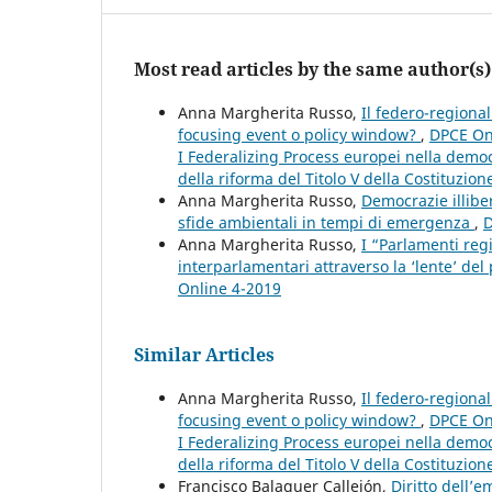
Most read articles by the same author(s)
Anna Margherita Russo,
Il federo-region
focusing event o policy window?
,
DPCE Onl
I Federalizing Process europei nella democ
della riforma del Titolo V della Costituzione
Anna Margherita Russo,
Democrazie illibe
sfide ambientali in tempi di emergenza
,
D
Anna Margherita Russo,
I “Parlamenti reg
interparlamentari attraverso la ‘lente’ del 
Online 4-2019
Similar Articles
Anna Margherita Russo,
Il federo-region
focusing event o policy window?
,
DPCE Onl
I Federalizing Process europei nella democ
della riforma del Titolo V della Costituzione
Francisco Balaguer Callejón,
Diritto dell’