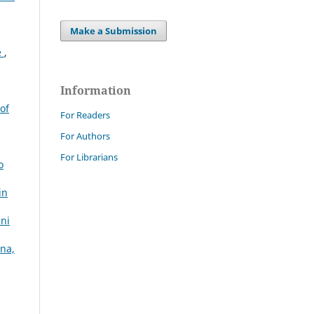
Make a Submission
e
,
Information
of
For Readers
For Authors
For Librarians
o
in
nni
gna,