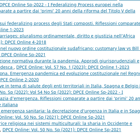
: DPCE Online Sp-2022 - I Federalizing Process europei nella
ate a partire dai ‘primi’ 20 anni della riforma del Titolo V della
sui federalizing process degli Stati composti. Riflessioni comparat
nline 1-2023
rriages: pluralismo ordinamentale, diritto e giustizia nell’Africa
8): DPCE Online 4-2018
nel nuovo ordine costituzionale sudafricano: customary law vs Bill 
): DPCE Online Sp-2021
zione normativa durante la pandemia. Approdi giurisprudenziali e
tedesca
,
DPCE Online: Vol. 57 No. 1 (2023): DPCE Online 1-2023
rona. Emergenza pandemica ed evoluzione costituzionale nel Regn
 DPCE Online 2-2020
 in tema di salute degli enti territoriali in Italia, Spagna e Belgio 
No. Sp (2022): Vol 54 No Sp (2022): DPCE Online Sp-2022 - I
zia d’emergenza. Riflessioni comparate a partire dai ‘primi’ 20 a
 italiana
 emergenza sanitaria: la decretazione d’urgenza in Italia e in Spa
nline: Vol. 50 No. Sp (2021): DPCE Online Sp-2021
ce religiosa nei sistemi multiculturali: la sharia in Occidente e
,
DPCE Online: Vol. 50 No. Sp (2021): DPCE Online Sp-2021