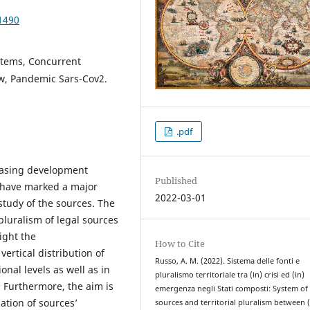
1490
ystems, Concurrent
aw, Pandemic Sars-Cov2.
.pdf
easing development
Published
s have marked a major
2022-03-01
study of the sources. The
 pluralism of legal sources
ight the
How to Cite
 vertical distribution of
Russo, A. M. (2022). Sistema delle fonti e
onal levels as well as in
pluralismo territoriale tra (in) crisi ed (in)
. Furthermore, the aim is
emergenza negli Stati composti: System of
ation of sources’
sources and territorial pluralism between (