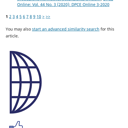
Online: Vol. 44 No. 3 (2020): DPCE Online 3-2020
1
2
3
4
5
6
7
8
9
10
>
>>
You may also
start an advanced similarity search
for this
article.