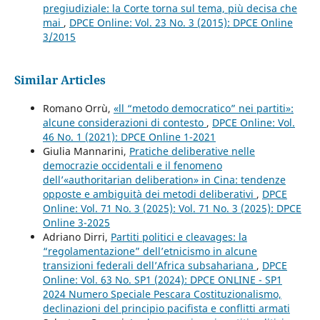
pregiudiziale: la Corte torna sul tema, più decisa che
mai
,
DPCE Online: Vol. 23 No. 3 (2015): DPCE Online
3/2015
Similar Articles
Romano Orrù,
«ll “metodo democratico” nei partiti»:
alcune considerazioni di contesto
,
DPCE Online: Vol.
46 No. 1 (2021): DPCE Online 1-2021
Giulia Mannarini,
Pratiche deliberative nelle
democrazie occidentali e il fenomeno
dell’«authoritarian deliberation» in Cina: tendenze
opposte e ambiguità dei metodi deliberativi
,
DPCE
Online: Vol. 71 No. 3 (2025): Vol. 71 No. 3 (2025): DPCE
Online 3-2025
Adriano Dirri,
Partiti politici e cleavages: la
“regolamentazione” dell’etnicismo in alcune
transizioni federali dell’Africa subsahariana
,
DPCE
Online: Vol. 63 No. SP1 (2024): DPCE ONLINE - SP1
2024 Numero Speciale Pescara Costituzionalismo,
declinazioni del principio pacifista e conflitti armati