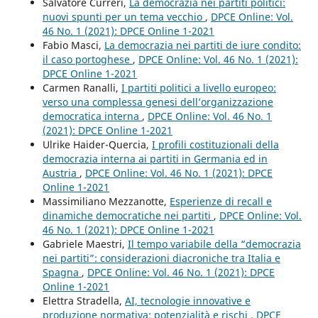
Salvatore Curreri,
La democrazia nei partiti politici:
nuovi spunti per un tema vecchio
,
DPCE Online: Vol.
46 No. 1 (2021): DPCE Online 1-2021
Fabio Masci,
La democrazia nei partiti de iure condito:
il caso portoghese
,
DPCE Online: Vol. 46 No. 1 (2021):
DPCE Online 1-2021
Carmen Ranalli,
I partiti politici a livello europeo:
verso una complessa genesi dell’organizzazione
democratica interna
,
DPCE Online: Vol. 46 No. 1
(2021): DPCE Online 1-2021
Ulrike Haider-Quercia,
I profili costituzionali della
democrazia interna ai partiti in Germania ed in
Austria
,
DPCE Online: Vol. 46 No. 1 (2021): DPCE
Online 1-2021
Massimiliano Mezzanotte,
Esperienze di recall e
dinamiche democratiche nei partiti
,
DPCE Online: Vol.
46 No. 1 (2021): DPCE Online 1-2021
Gabriele Maestri,
Il tempo variabile della “democrazia
nei partiti”: considerazioni diacroniche tra Italia e
Spagna
,
DPCE Online: Vol. 46 No. 1 (2021): DPCE
Online 1-2021
Elettra Stradella,
AI, tecnologie innovative e
produzione normativa: potenzialità e rischi
,
DPCE