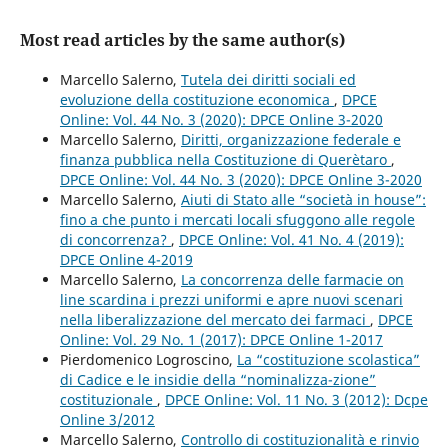
Most read articles by the same author(s)
Marcello Salerno,
Tutela dei diritti sociali ed
evoluzione della costituzione economica
,
DPCE
Online: Vol. 44 No. 3 (2020): DPCE Online 3-2020
Marcello Salerno,
Diritti, organizzazione federale e
finanza pubblica nella Costituzione di Querètaro
,
DPCE Online: Vol. 44 No. 3 (2020): DPCE Online 3-2020
Marcello Salerno,
Aiuti di Stato alle “società in house”:
fino a che punto i mercati locali sfuggono alle regole
di concorrenza?
,
DPCE Online: Vol. 41 No. 4 (2019):
DPCE Online 4-2019
Marcello Salerno,
La concorrenza delle farmacie on
line scardina i prezzi uniformi e apre nuovi scenari
nella liberalizzazione del mercato dei farmaci
,
DPCE
Online: Vol. 29 No. 1 (2017): DPCE Online 1-2017
Pierdomenico Logroscino,
La “costituzione scolastica”
di Cadice e le insidie della “nominalizza-zione”
costituzionale
,
DPCE Online: Vol. 11 No. 3 (2012): Dcpe
Online 3/2012
Marcello Salerno,
Controllo di costituzionalità e rinvio