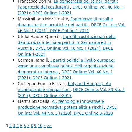
Francesco Bonini,
La democrazia dei (e nei) partiti:
l’approccio dei costituenti
,
DPCE Online: Vol. 46 No. 1
(2021): DPCE Online 1-2021
Massimiliano Mezzanotte,
Esperienze di recall e
dinamiche democratiche nei partiti
,
DPCE Online: Vol.
46 No. 1 (2021): DPCE Online 1-2021
Ulrike Haider-Quercia,
I profili costituzionali della
democrazia interna ai partiti in Germania ed in
Austria
,
DPCE Online: Vol. 46 No. 1 (2021): DPCE
Online 1-2021
Carmen Ranalli,
I partiti politici a livello europeo:
verso una complessa genesi dell’organizzazione
democratica interna
,
DPCE Online: Vol. 46 No. 1
(2021): DPCE Online 1-2021
Giuseppe Franco Ferrari,
Italy and Hungary. An
incomparable comparison
,
DPCE Online: Vol. 39 No. 2
(2019): DPCE Online 2-2019
Elettra Stradella,
AI, tecnologie innovative e
produzione normativa: potenzialità e rischi
,
DPCE
Online: Vol. 44 No. 3 (2020): DPCE Online 3-2020
1
2
3
4
5
6
7
8
9
10
>
>>