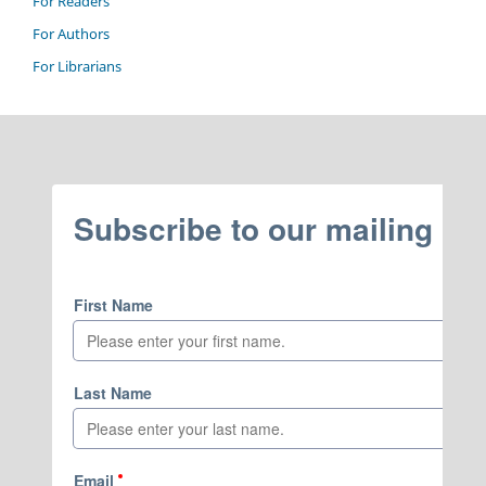
For Readers
For Authors
For Librarians