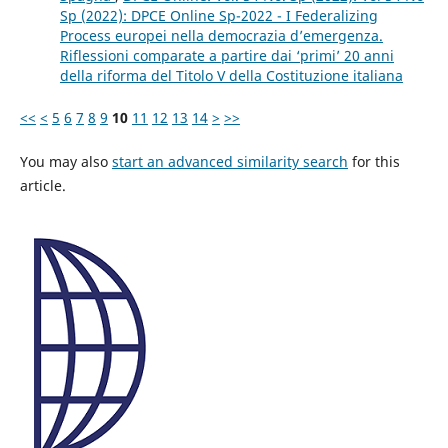
Sp (2022): DPCE Online Sp-2022 - I Federalizing
Process europei nella democrazia d’emergenza.
Riflessioni comparate a partire dai ‘primi’ 20 anni
della riforma del Titolo V della Costituzione italiana
<<
<
5
6
7
8
9
10
11
12
13
14
>
>>
You may also
start an advanced similarity search
for this
article.