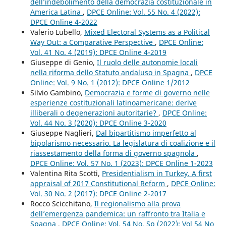
dell’indebolimento della democrazia costituzionale in
America Latina
,
DPCE Online: Vol. 55 No. 4 (2022):
DPCE Online 4-2022
Valerio Lubello,
Mixed Electoral Systems as a Political
Way Out: a Comparative Perspective
,
DPCE Online:
Vol. 41 No. 4 (2019): DPCE Online 4-2019
Giuseppe di Genio,
Il ruolo delle autonomie locali
nella riforma dello Statuto andaluso in Spagna
,
DPCE
Online: Vol. 9 No. 1 (2012): DPCE Online 1/2012
Silvio Gambino,
Democrazia e forme di governo nelle
esperienze costituzionali latinoamericane: derive
illiberali o degenerazioni autoritarie?
,
DPCE Online:
Vol. 44 No. 3 (2020): DPCE Online 3-2020
Giuseppe Naglieri,
Dal bipartitismo imperfetto al
bipolarismo necessario. La legislatura di coalizione e il
riassestamento della forma di governo spagnola
,
DPCE Online: Vol. 57 No. 1 (2023): DPCE Online 1-2023
Valentina Rita Scotti,
Presidentialism in Turkey. A first
appraisal of 2017 Constitutional Reform
,
DPCE Online:
Vol. 30 No. 2 (2017): DPCE Online 2-2017
Rocco Scicchitano,
Il regionalismo alla prova
dell’emergenza pandemica: un raffronto tra Italia e
Spagna
,
DPCE Online: Vol. 54 No. Sp (2022): Vol 54 No