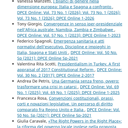
Vanessa Manzetti,
I bilanci di genere nella
dimensione europea: Italia e Spagna a confronto
,
DPCE Online: Vol. 73 No. 1 (2026): Vol. 73 No. 1 (2026):
Vol. 73 No. 1 (2026): DPCE Online 1-2026
Tony Giorgio,
Convergenze in senso iper-presidenziale
nell’Africa australe: Namibia, Zambia e Zimbabwe
,
DPCE Online: Vol. 57 No. 1 (2023): DPCE Online 1-2023
Federico Spagnoli,
Emergenza sanitaria e atti
normativi dell’esecutivo. Discipline e impieghi in
Italia, Spagna e Stati Uniti
,
DPCE Online: Vol. 50 No.
Sp (2021): DPCE Online Sp-2021
Valentina Rita Scotti,
Presidentialism in Turkey. A first
appraisal of 2017 Constitutional Reform
,
DPCE Online:
Vol. 30 No. 2 (2017): DPCE Online 2-2017
Andrea De Petris,
Una Germania senza freno, ovvero:
trasformare una crisi in catarsi
,
DPCE Online: Vol. 69
No. 1 (2025): Vol. 69 No. 1 (2025): DPCE Online 1-2025
Francesca Rosa,
Convenzioni costituzionali, prassi,
corti e novazioni legislative. Un percorso di diritto
comparato fra Regno Unito e Italia
,
DPCE Online: Vol.
50 No. Sp (2021): DPCE Online Sp-2021
Giulia Caravale,
«The Right Powers in the Right Place»:
la riforma del governo locale inglese nella proposta