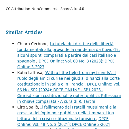
CC Attribution-NonCommercial-ShareAlike 4.0
Similar Articles
Chiara Cerbone,
La tutela dei diritti e delle libertà
fondamentali alla prova della pandemia da Covid-19:
alcuni spunti comparati a partire dai casi italiano e
spagnolo
,
DPCE Online: Vol. 60 No. 3 (2023): DPCE
Online 3-2023
Katia Laffusa,
‘With a little help from my friends’: il
ruolo degli amici curiae nei giudizi dinanzi alla Corte
costituzionale in Italia e in Francia
,
DPCE Online: Vol.
66 No. SP2 (2024): DPCE ONLINE - SP1 2025 -
Giurisdizioni costituzionali e poteri politici. Riflessioni
in chiave comparata - A cura di R. Tarchi
Ciro Sbailò,
Il fallimento dei Fratelli musulmani e la
crescita dell’opinione pubblica nella Ummah. Una
lettura della crisi costituzionale tunisina
,
DPCE
Online: Vol. 48 No. 3 (2021): DPCE Online 3-2021