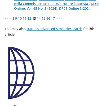
della Commission on the UK’s Future laburista
,
DPCE
Online: Vol. 65 No. 3 (2024): DPCE Online 3-2024
<<
<
8
9
10
11
12
13
14
15
16
17
>
>>
You may also
start an advanced similarity search
for this
article.