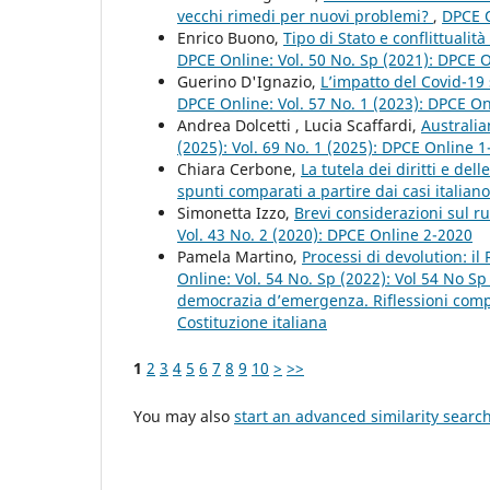
vecchi rimedi per nuovi problemi?
,
DPCE O
Enrico Buono,
Tipo di Stato e conflittualit
DPCE Online: Vol. 50 No. Sp (2021): DPCE 
Guerino D'Ignazio,
L’impatto del Covid-19 
DPCE Online: Vol. 57 No. 1 (2023): DPCE O
Andrea Dolcetti , Lucia Scaffardi,
Australi
(2025): Vol. 69 No. 1 (2025): DPCE Online 
Chiara Cerbone,
La tutela dei diritti e de
spunti comparati a partire dai casi italia
Simonetta Izzo,
Brevi considerazioni sul r
Vol. 43 No. 2 (2020): DPCE Online 2-2020
Pamela Martino,
Processi di devolution: i
Online: Vol. 54 No. Sp (2022): Vol 54 No S
democrazia d’emergenza. Riflessioni compar
Costituzione italiana
1
2
3
4
5
6
7
8
9
10
>
>>
You may also
start an advanced similarity searc