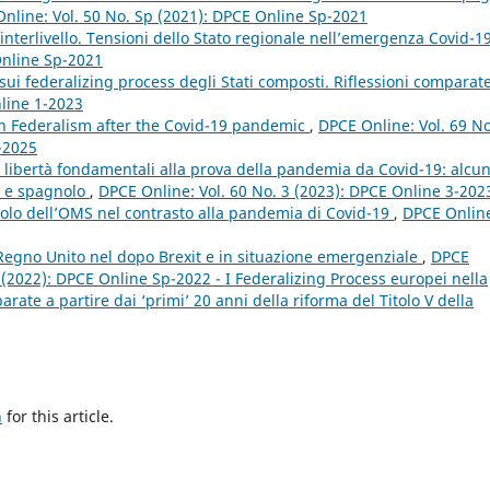
nline: Vol. 50 No. Sp (2021): DPCE Online Sp-2021
à interlivello. Tensioni dello Stato regionale nell’emergenza Covid-1
Online Sp-2021
sui federalizing process degli Stati composti. Riflessioni comparat
nline 1-2023
an Federalism after the Covid-19 pandemic
,
DPCE Online: Vol. 69 No
1-2025
lle libertà fondamentali alla prova della pandemia da Covid-19: alcun
no e spagnolo
,
DPCE Online: Vol. 60 No. 3 (2023): DPCE Online 3-202
uolo dell’OMS nel contrasto alla pandemia di Covid-19
,
DPCE Onlin
l Regno Unito nel dopo Brexit e in situazione emergenziale
,
DPCE
p (2022): DPCE Online Sp-2022 - I Federalizing Process europei nella
ate a partire dai ‘primi’ 20 anni della riforma del Titolo V della
h
for this article.