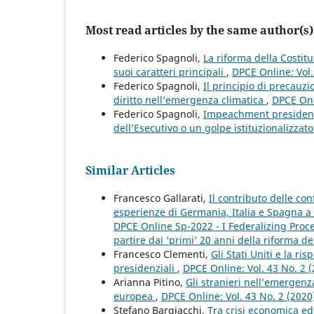
Most read articles by the same author(s)
Federico Spagnoli,
La riforma della Costitu
suoi caratteri principali
,
DPCE Online: Vol.
Federico Spagnoli,
Il principio di precauzi
diritto nell’emergenza climatica
,
DPCE Onl
Federico Spagnoli,
Impeachment presidenzi
dell’Esecutivo o un golpe istituzionalizzat
Similar Articles
Francesco Gallarati,
Il contributo delle con
esperienze di Germania, Italia e Spagna a
DPCE Online Sp-2022 - I Federalizing Proc
partire dai ‘primi’ 20 anni della riforma del
Francesco Clementi,
Gli Stati Uniti e la ri
presidenziali
,
DPCE Online: Vol. 43 No. 2 
Arianna Pitino,
Gli stranieri nell’emergenz
europea
,
DPCE Online: Vol. 43 No. 2 (202
Stefano Bargiacchi,
Tra crisi economica ed