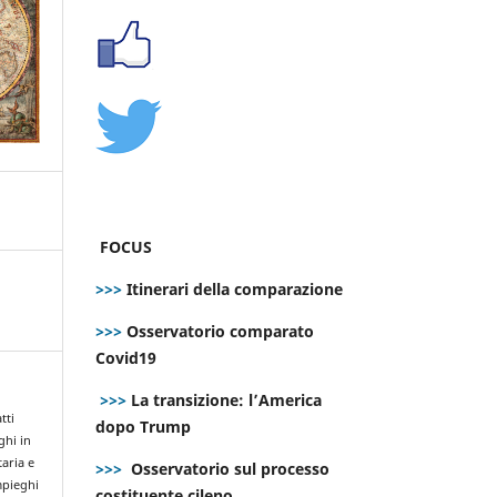
FOCUS
>>>
Itinerari della comparazione
>>>
Osservatorio comparato
Covid19
>>>
La transizione: l’America
tti
dopo Trump
ghi in
taria e
>>>
Osservatorio sul processo
impieghi
costituente cileno