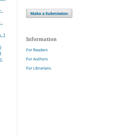
9
,
Make a Submission
e
,
. 1
Information
i
For Readers
3
For Authors
e:
For Librarians