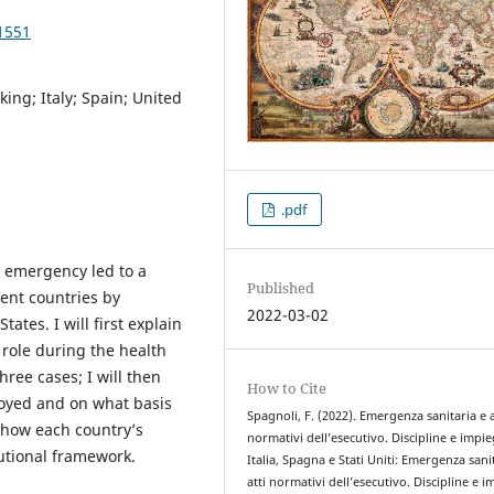
1551
ng; Italy; Spain; United
.pdf
h emergency led to a
Published
ent countries by
2022-03-02
ates. I will first explain
role during the health
ree cases; I will then
How to Cite
oyed and on what basis
Spagnoli, F. (2022). Emergenza sanitaria e a
d how each country’s
normativi dell’esecutivo. Discipline e impie
utional framework.
Italia, Spagna e Stati Uniti: Emergenza sani
atti normativi dell’esecutivo. Discipline e 