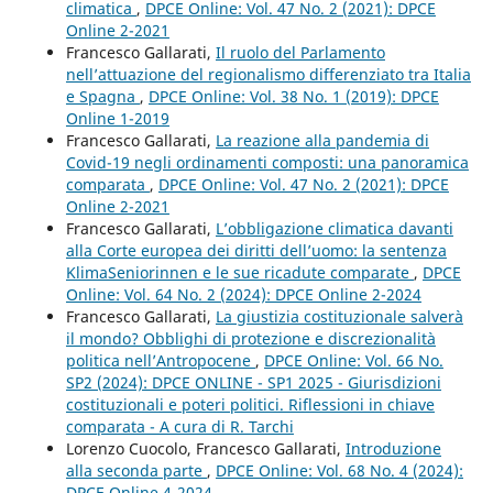
climatica
,
DPCE Online: Vol. 47 No. 2 (2021): DPCE
Online 2-2021
Francesco Gallarati,
Il ruolo del Parlamento
nell’attuazione del regionalismo differenziato tra Italia
e Spagna
,
DPCE Online: Vol. 38 No. 1 (2019): DPCE
Online 1-2019
Francesco Gallarati,
La reazione alla pandemia di
Covid-19 negli ordinamenti composti: una panoramica
comparata
,
DPCE Online: Vol. 47 No. 2 (2021): DPCE
Online 2-2021
Francesco Gallarati,
L’obbligazione climatica davanti
alla Corte europea dei diritti dell’uomo: la sentenza
KlimaSeniorinnen e le sue ricadute comparate
,
DPCE
Online: Vol. 64 No. 2 (2024): DPCE Online 2-2024
Francesco Gallarati,
La giustizia costituzionale salverà
il mondo? Obblighi di protezione e discrezionalità
politica nell’Antropocene
,
DPCE Online: Vol. 66 No.
SP2 (2024): DPCE ONLINE - SP1 2025 - Giurisdizioni
costituzionali e poteri politici. Riflessioni in chiave
comparata - A cura di R. Tarchi
Lorenzo Cuocolo, Francesco Gallarati,
Introduzione
alla seconda parte
,
DPCE Online: Vol. 68 No. 4 (2024):
DPCE Online 4-2024