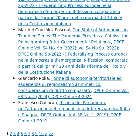
Sp-2022 - I Federalizing Process europei nella
democrazia d’emergenza. Riflessioni comparate a
partire dai ‘primi’ 20 anni della riforma del Titolo V
della Costituzione italiana
Maribel González Pascual,
The State of Autonomies in
Troubled Times: The Pandemic Provides a Catalyst for
Reinvigorating Inter-Governmental Relations
,
DPCE
Online: Vol. 54 No. Sp (2022): Vol 54 No Sp (2022):
DPCE Online Sp-2022 - I Federalizing Process europei
nella democrazia d’emergenza. Riflessioni comparate
a partire dai ‘primi’ 20 anni della riforma del Titolo V
della Costituzione italiana
Giancarlo Rolla,
Forme di autonomia territoriale ed
esperienze di regionalismo asimmetrico:
considerazioni di diritto comparato
,
DPCE Online: Vol.
68 No. 4 (2024): DPCE Online 4-2024
Francesco Gallarati,
Il ruolo del Parlamento
nell’attuazione del regionalismo differenziato tra Italia
e Spagna
,
DPCE Online: Vol. 38 No. 1 (2019): DPCE
Online 1-2019
1
2
3
4
5
6
7
8
9
10
>
>>