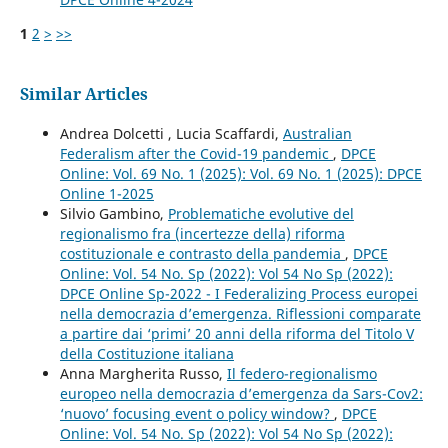
1
2
>
>>
Similar Articles
Andrea Dolcetti , Lucia Scaffardi,
Australian
Federalism after the Covid-19 pandemic
,
DPCE
Online: Vol. 69 No. 1 (2025): Vol. 69 No. 1 (2025): DPCE
Online 1-2025
Silvio Gambino,
Problematiche evolutive del
regionalismo fra (incertezze della) riforma
costituzionale e contrasto della pandemia
,
DPCE
Online: Vol. 54 No. Sp (2022): Vol 54 No Sp (2022):
DPCE Online Sp-2022 - I Federalizing Process europei
nella democrazia d’emergenza. Riflessioni comparate
a partire dai ‘primi’ 20 anni della riforma del Titolo V
della Costituzione italiana
Anna Margherita Russo,
Il federo-regionalismo
europeo nella democrazia d’emergenza da Sars-Cov2:
‘nuovo’ focusing event o policy window?
,
DPCE
Online: Vol. 54 No. Sp (2022): Vol 54 No Sp (2022):