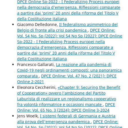
DPCE Online Sp-2022 - I Federalizing Process europei
nella democrazia d’emergenza. Riflessioni comparate
a partire dai ‘primi’ 20 anni della riforma del Titolo V
della Costituzione italiana
Giacomo Delledonne,
Il federalismo asimmetrico del
Belgio di fronte alla crisi pandemica
,
DPCE Online:
Vol. 54 No. Sp (2022): Vol 54 No Sp (2022): DPCE Online
Sp-2022 - I Federalizing Process europei nella
democrazia d’emergenza. Riflessioni comparate a
partire dai ‘primi’ 20 anni della riforma del Titolo V
della Costituzione italiana
Francesco Gallarati,
La reazione alla pandemia di
Covid-19 negli ordinamenti composti: una panoramica
comparata
,
DPCE Online: Vol. 47 No. 2 (2021): DPCE
Online 2-2021
Eleonora Ceccherini,
«Chapter 9: Securing the Benefit
of Cooperation» ovvero l’ambizione del Partito
Laburista di realizzare un regionalismo cooperativo
fra volontà riformatrice e occasioni mancate
,
DPCE
Online: Vol. 65 No. 3 (2024): DPCE Online 3-2024
Jens Woelk,
I sistemi federali di Germania e Austria
alla prova dell’emergenza pandemica
,
DPCE Online:
Vol. 54 No. Sp (2022): Vol 54 No Sp (2022): DPCE Online