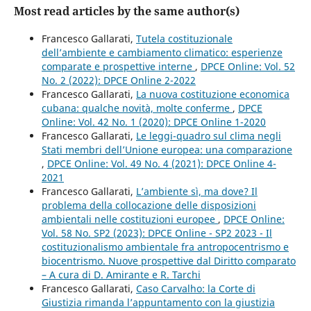
Most read articles by the same author(s)
Francesco Gallarati,
Tutela costituzionale
dell’ambiente e cambiamento climatico: esperienze
comparate e prospettive interne
,
DPCE Online: Vol. 52
No. 2 (2022): DPCE Online 2-2022
Francesco Gallarati,
La nuova costituzione economica
cubana: qualche novità, molte conferme
,
DPCE
Online: Vol. 42 No. 1 (2020): DPCE Online 1-2020
Francesco Gallarati,
Le leggi-quadro sul clima negli
Stati membri dell’Unione europea: una comparazione
,
DPCE Online: Vol. 49 No. 4 (2021): DPCE Online 4-
2021
Francesco Gallarati,
L’ambiente sì, ma dove? Il
problema della collocazione delle disposizioni
ambientali nelle costituzioni europee
,
DPCE Online:
Vol. 58 No. SP2 (2023): DPCE Online - SP2 2023 - Il
costituzionalismo ambientale fra antropocentrismo e
biocentrismo. Nuove prospettive dal Diritto comparato
– A cura di D. Amirante e R. Tarchi
Francesco Gallarati,
Caso Carvalho: la Corte di
Giustizia rimanda l’appuntamento con la giustizia