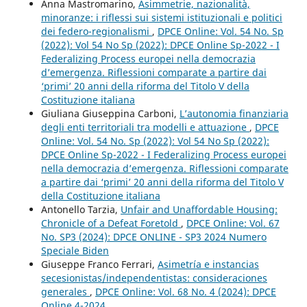
Anna Mastromarino,
Asimmetrie, nazionalità,
minoranze: i riflessi sui sistemi istituzionali e politici
dei federo-regionalismi
,
DPCE Online: Vol. 54 No. Sp
(2022): Vol 54 No Sp (2022): DPCE Online Sp-2022 - I
Federalizing Process europei nella democrazia
d’emergenza. Riflessioni comparate a partire dai
‘primi’ 20 anni della riforma del Titolo V della
Costituzione italiana
Giuliana Giuseppina Carboni,
L’autonomia finanziaria
degli enti territoriali tra modelli e attuazione
,
DPCE
Online: Vol. 54 No. Sp (2022): Vol 54 No Sp (2022):
DPCE Online Sp-2022 - I Federalizing Process europei
nella democrazia d’emergenza. Riflessioni comparate
a partire dai ‘primi’ 20 anni della riforma del Titolo V
della Costituzione italiana
Antonello Tarzia,
Unfair and Unaffordable Housing:
Chronicle of a Defeat Foretold
,
DPCE Online: Vol. 67
No. SP3 (2024): DPCE ONLINE - SP3 2024 Numero
Speciale Biden
Giuseppe Franco Ferrari,
Asimetría e instancias
secesionistas/independentistas: consideraciones
generales
,
DPCE Online: Vol. 68 No. 4 (2024): DPCE
Online 4-2024