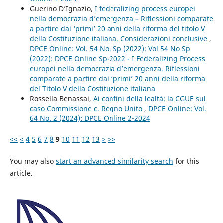
Guerino D’Ignazio,
I federalizing process europei
nella democrazia d’emergenza – Riflessioni comparate
a partire dai ‘primi’ 20 anni della riforma del titolo V
della Costituzione italiana. Considerazioni conclusive
,
DPCE Online: Vol. 54 No. Sp (2022): Vol 54 No Sp
(2022): DPCE Online Sp-2022 - I Federalizing Process
europei nella democrazia d’emergenza. Riflessioni
comparate a partire dai ‘primi’ 20 anni della riforma
del Titolo V della Costituzione italiana
Rossella Benassai,
Ai confini della lealtà: la CGUE sul
caso Commissione c. Regno Unito
,
DPCE Online: Vol.
64 No. 2 (2024): DPCE Online 2-2024
<<
<
4
5
6
7
8
9
10
11
12
13
>
>>
You may also
start an advanced similarity search
for this
article.