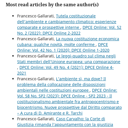
Most read articles by the same author(s)
Francesco Gallarati,
Tutela costituzionale
dell’ambiente e cambiamento climatico: esperienze
comparate e prospettive interne
,
DPCE Online: Vol. 52
No. 2 (2022): DPCE Online 2-2022
Francesco Gallarati,
La nuova costituzione economica
cubana: qualche novità, molte conferme
,
DPCE
Online: Vol. 42 No. 1 (2020): DPCE Online 1-2020
Francesco Gallarati,
Le leggi-quadro sul clima negli
Stati membri dell’Unione europea: una comparazione
,
DPCE Online: Vol. 49 No. 4 (2021): DPCE Online 4-
2021
Francesco Gallarati,
L’ambiente sì, ma dove? Il
problema della collocazione delle disposizioni
ambientali nelle costituzioni europee
,
DPCE Online:
Vol. 58 No. SP2 (2023): DPCE Online - SP2 2023 - Il
costituzionalismo ambientale fra antropocentrismo e
biocentrismo. Nuove prospettive dal Diritto comparato
– A cura di D. Amirante e R. Tarchi
Francesco Gallarati,
Caso Carvalho: la Corte di
Giustizia rimanda l’appuntamento con la giustizia