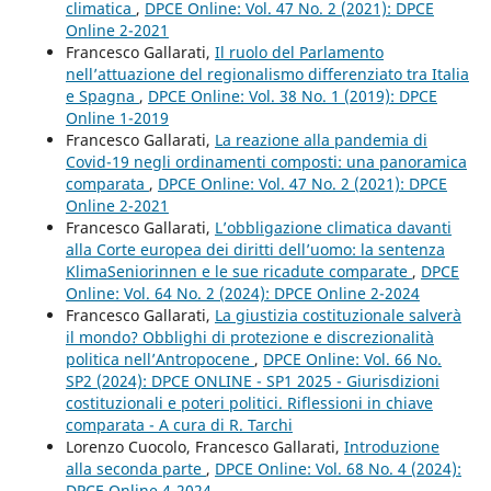
climatica
,
DPCE Online: Vol. 47 No. 2 (2021): DPCE
Online 2-2021
Francesco Gallarati,
Il ruolo del Parlamento
nell’attuazione del regionalismo differenziato tra Italia
e Spagna
,
DPCE Online: Vol. 38 No. 1 (2019): DPCE
Online 1-2019
Francesco Gallarati,
La reazione alla pandemia di
Covid-19 negli ordinamenti composti: una panoramica
comparata
,
DPCE Online: Vol. 47 No. 2 (2021): DPCE
Online 2-2021
Francesco Gallarati,
L’obbligazione climatica davanti
alla Corte europea dei diritti dell’uomo: la sentenza
KlimaSeniorinnen e le sue ricadute comparate
,
DPCE
Online: Vol. 64 No. 2 (2024): DPCE Online 2-2024
Francesco Gallarati,
La giustizia costituzionale salverà
il mondo? Obblighi di protezione e discrezionalità
politica nell’Antropocene
,
DPCE Online: Vol. 66 No.
SP2 (2024): DPCE ONLINE - SP1 2025 - Giurisdizioni
costituzionali e poteri politici. Riflessioni in chiave
comparata - A cura di R. Tarchi
Lorenzo Cuocolo, Francesco Gallarati,
Introduzione
alla seconda parte
,
DPCE Online: Vol. 68 No. 4 (2024):
DPCE Online 4-2024