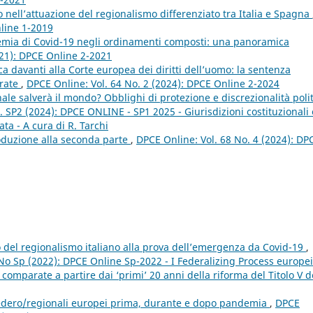
o nell’attuazione del regionalismo differenziato tra Italia e Spagna
nline 1-2019
emia di Covid-19 negli ordinamenti composti: una panoramica
021): DPCE Online 2-2021
ca davanti alla Corte europea dei diritti dell’uomo: la sentenza
arate
,
DPCE Online: Vol. 64 No. 2 (2024): DPCE Online 2-2024
nale salverà il mondo? Obblighi di protezione e discrezionalità poli
. SP2 (2024): DPCE ONLINE - SP1 2025 - Giurisdizioni costituzionali 
ata - A cura di R. Tarchi
oduzione alla seconda parte
,
DPCE Online: Vol. 68 No. 4 (2024): DP
glio del regionalismo italiano alla prova dell’emergenza da Covid-19
,
 No Sp (2022): DPCE Online Sp-2022 - I Federalizing Process europei
omparate a partire dai ‘primi’ 20 anni della riforma del Titolo V d
i federo/regionali europei prima, durante e dopo pandemia
,
DPCE