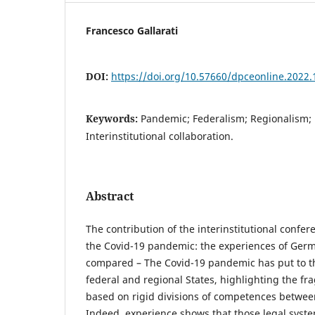
Francesco Gallarati
DOI:
https://doi.org/10.57660/dpceonline.2022.
Keywords:
Pandemic; Federalism; Regionalism; 
Interinstitutional collaboration.
Abstract
The contribution of the interinstitutional confer
the Covid-19 pandemic: the experiences of Germ
compared – The Covid-19 pandemic has put to the
federal and regional States, highlighting the fra
based on rigid divisions of competences betwee
Indeed, experience shows that those legal syste