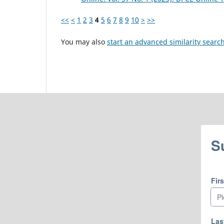
<<
<
1
2
3
4
5
6
7
8
9
10
>
>>
You may also
start an advanced similarity searc