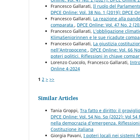
Francesco Gallarati,
Il ruolo del Parlament
DPCE Online: Vol. 38 No. 1 (2019): DPCE O
Francesco Gallarati,
La reazione alla pand
comparata
,
DPCE Online: Vol. 47 No. 2 (2
Francesco Gallarati,
L’obbligazione climati
KlimaSeniorinnen e le sue ricadute comp
Francesco Gallarati,
La giustizia costituzio
nell’Antropocene
,
DPCE Online: Vol. 66 No
poteri politici. Riflessioni in chiave compar
Lorenzo Cuocolo, Francesco Gallarati,
Intr
Online 4-2024
1
2
>
>>
Similar Articles
Tania Groppi,
Tra fatto e diritto: il grovi
DPCE Online: Vol. 54 No. Sp (2022): Vol 54
nella democrazia d’emergenza. Riflessioni c
Costituzione italiana
Giorgia Pavani,
I poteri locali nei sistem