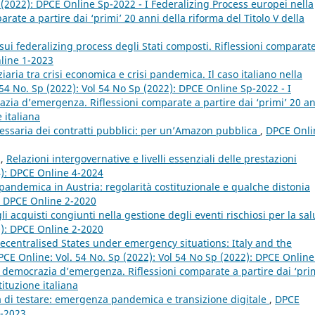
p (2022): DPCE Online Sp-2022 - I Federalizing Process europei nella
ate a partire dai ‘primi’ 20 anni della riforma del Titolo V della
sui federalizing process degli Stati composti. Riflessioni comparat
nline 1-2023
aria tra crisi economica e crisi pandemica. Il caso italiano nella
54 No. Sp (2022): Vol 54 No Sp (2022): DPCE Online Sp-2022 - I
zia d’emergenza. Riflessioni comparate a partire dai ‘primi’ 20 a
 italiana
cessaria dei contratti pubblici: per un’Amazon pubblica
,
DPCE Onli
z,
Relazioni intergovernative e livelli essenziali delle prestazioni
4): DPCE Online 4-2024
 pandemica in Austria: regolarità costituzionale e qualche distonia
): DPCE Online 2-2020
i acquisti congiunti nella gestione degli eventi rischiosi per la sal
0): DPCE Online 2-2020
centralised States under emergency situations: Italy and the
PCE Online: Vol. 54 No. Sp (2022): Vol 54 No Sp (2022): DPCE Online
a democrazia d’emergenza. Riflessioni comparate a partire dai ‘pri
tituzione italiana
à di testare: emergenza pandemica e transizione digitale
,
DPCE
1-2023