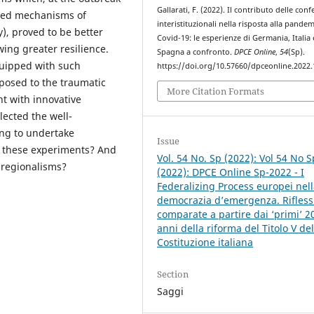
Gallarati, F. (2022). Il contributo delle con
ted mechanisms of
interistituzionali nella risposta alla pandem
y), proved to be better
Covid-19: le esperienze di Germania, Italia 
wing greater resilience.
Spagna a confronto.
DPCE Online
,
54
(Sp).
quipped with such
https://doi.org/10.57660/dpceonline.2022
osed to the traumatic
More Citation Formats
t with innovative
lected the well-
ing to undertake
Issue
f these experiments? And
Vol. 54 No. Sp (2022): Vol 54 No S
 regionalisms?
(2022): DPCE Online Sp-2022 - I
Federalizing Process europei nel
democrazia d’emergenza. Rifless
comparate a partire dai ‘primi’ 2
anni della riforma del Titolo V del
Costituzione italiana
Section
Saggi