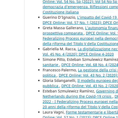
Online: Vol. 54 No. Sp (2022): Vol 54 No S
democrazia d’emergenza. Riflessioni compar
Costituzione italiana
Guerino D'Ignazio,
L’impatto del Covid-19 
DPCE Online: Vol. 57 No. 1 (2023): DPCE O
Greta Massa Gallerano,
L’autonomia finanzi
prospettiva comparata
,
DPCE Online: Vol. 
Federalizing Process europei nella democra
della riforma del Titolo V della Costituzione
Gabriella M. Racca,
La digitalizzazione ne
Vol. 45 No. 4 (2020): DPCE Online 4-2020
Simone Pitto, Esteban Szmulewicz Ramíre
sanitarie
,
DPCE Online: Vol. 68 No. 4 (202
Francesco Palermo,
La gestione della crisi
politica
,
DPCE Online: Vol. 43 No. 2 (2020
Gloria Sdanganelli,
Il modello europeo degl
pubblica
,
DPCE Online: Vol. 43 No. 2 (202
Esteban Szmulewicz Ramírez,
Governing de
Netherlands during the Covid-19 crisis
,
D
2022 - I Federalizing Process europei nell
20 anni della riforma del Titolo V della Cos
Laura Vagni,
Forme testamentarie e libert
Online: Vol. 57 No. 1 (2023): DPCE Online 