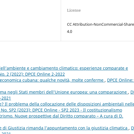
License
CC Attribution-NonCommercial-Share
4.0
 dell’ambiente e cambiamento climatico: esperienze comparate e
No. 2 (2022): DPCE Online 2-2022
 economica cubana: qualche novità, molte conferme
,
DPCE Online: 
lima negli Stati membri dell’Unione europea: una comparazione
,
D
4-2021
? Il problema della collocazione delle disposizioni ambientali nell
 No. SP2 (2023): DPCE Online - SP2 2023 - Il costituzionalismo
rismo. Nuove prospettive dal Diritto comparato – A cura di D.
e di Giustizia rimanda l’appuntamento con la giustizia climatica
,
D
2-2021