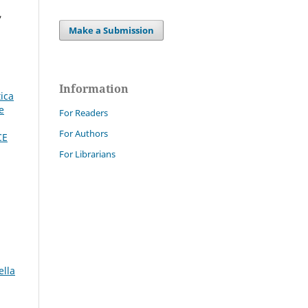
,
Make a Submission
Information
tica
e
For Readers
For Authors
CE
For Librarians
ella