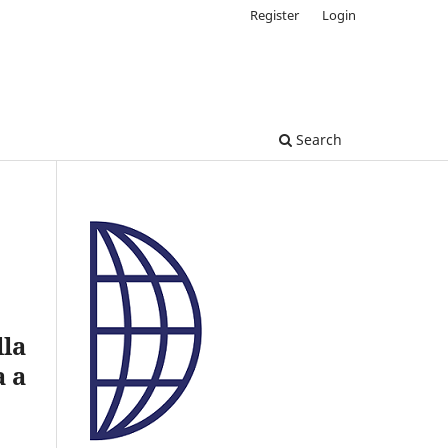
Register
Login
Search
lla
a a