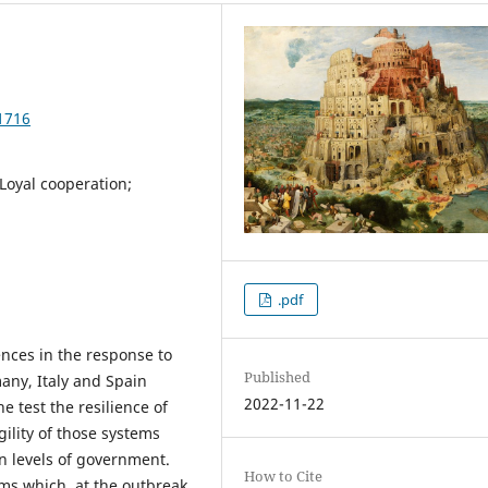
1716
Loyal cooperation;
.pdf
ences in the response to
Published
any, Italy and Spain
2022-11-22
 test the resilience of
gility of those systems
n levels of government.
How to Cite
ms which, at the outbreak