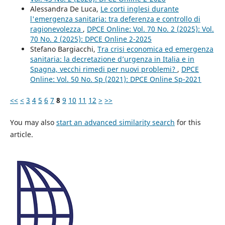
Alessandra De Luca,
Le corti inglesi durante
l'emergenza sanitaria: tra deferenza e controllo di
ragionevolezza
,
DPCE Online: Vol. 70 No. 2 (2025): Vol.
70 No. 2 (2025): DPCE Online 2-2025
Stefano Bargiacchi,
Tra crisi economica ed emergenza
sanitaria: la decretazione d’urgenza in Italia e in
Spagna, vecchi rimedi per nuovi problemi?
,
DPCE
Online: Vol. 50 No. Sp (2021): DPCE Online Sp-2021
<<
<
3
4
5
6
7
8
9
10
11
12
>
>>
You may also
start an advanced similarity search
for this
article.