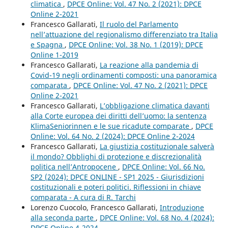
climatica
,
DPCE Online: Vol. 47 No. 2 (2021): DPCE
Online 2-2021
Francesco Gallarati,
Il ruolo del Parlamento
nell’attuazione del regionalismo differenziato tra Italia
e Spagna
,
DPCE Online: Vol. 38 No. 1 (2019): DPCE
Online 1-2019
Francesco Gallarati,
La reazione alla pandemia di
Covid-19 negli ordinamenti composti: una panoramica
comparata
,
DPCE Online: Vol. 47 No. 2 (2021): DPCE
Online 2-2021
Francesco Gallarati,
L’obbligazione climatica davanti
alla Corte europea dei diritti dell’uomo: la sentenza
KlimaSeniorinnen e le sue ricadute comparate
,
DPCE
Online: Vol. 64 No. 2 (2024): DPCE Online 2-2024
Francesco Gallarati,
La giustizia costituzionale salverà
il mondo? Obblighi di protezione e discrezionalità
politica nell’Antropocene
,
DPCE Online: Vol. 66 No.
SP2 (2024): DPCE ONLINE - SP1 2025 - Giurisdizioni
costituzionali e poteri politici. Riflessioni in chiave
comparata - A cura di R. Tarchi
Lorenzo Cuocolo, Francesco Gallarati,
Introduzione
alla seconda parte
,
DPCE Online: Vol. 68 No. 4 (2024):
DPCE Online 4-2024