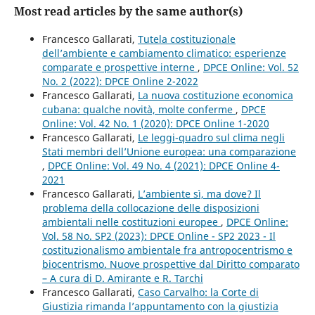
Most read articles by the same author(s)
Francesco Gallarati,
Tutela costituzionale
dell’ambiente e cambiamento climatico: esperienze
comparate e prospettive interne
,
DPCE Online: Vol. 52
No. 2 (2022): DPCE Online 2-2022
Francesco Gallarati,
La nuova costituzione economica
cubana: qualche novità, molte conferme
,
DPCE
Online: Vol. 42 No. 1 (2020): DPCE Online 1-2020
Francesco Gallarati,
Le leggi-quadro sul clima negli
Stati membri dell’Unione europea: una comparazione
,
DPCE Online: Vol. 49 No. 4 (2021): DPCE Online 4-
2021
Francesco Gallarati,
L’ambiente sì, ma dove? Il
problema della collocazione delle disposizioni
ambientali nelle costituzioni europee
,
DPCE Online:
Vol. 58 No. SP2 (2023): DPCE Online - SP2 2023 - Il
costituzionalismo ambientale fra antropocentrismo e
biocentrismo. Nuove prospettive dal Diritto comparato
– A cura di D. Amirante e R. Tarchi
Francesco Gallarati,
Caso Carvalho: la Corte di
Giustizia rimanda l’appuntamento con la giustizia