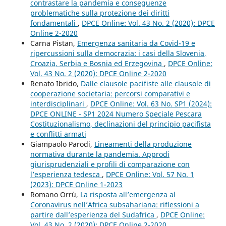
contrastare la pandemia e conseguenze
problematiche sulla protezione dei diritti
fondamentali
,
DPCE Online: Vol. 43 No. 2 (2020): DPCE
Online 2-2020
Carna Pistan,
Emergenza sanitaria da Covid-19 e
ripercussioni sulla democrazia: i casi della Slovenia,
Croazia, Serbia e Bosnia ed Erzegovina
,
DPCE Online:
Vol. 43 No. 2 (2020): DPCE Online 2-2020
Renato Ibrido,
Dalle clausole pacifiste alle clausole di
cooperazione societaria: percorsi comparativi e
interdisciplinari
,
DPCE Online: Vol. 63 No. SP1 (2024):
DPCE ONLINE - SP1 2024 Numero Speciale Pescara
Costituzionalismo, declinazioni del principio pacifista
e conflitti armati
Giampaolo Parodi,
Lineamenti della produzione
normativa durante la pandemia. Approdi
giurisprudenziali e profili di comparazione con
l’esperienza tedesca
,
DPCE Online: Vol. 57 No. 1
(2023): DPCE Online 1-2023
Romano Orrù,
La risposta all’emergenza al
Coronavirus nell’Africa subsahariana: riflessioni a
partire dall’esperienza del Sudafrica
,
DPCE Online:
Vol. 43 No. 2 (2020): DPCE Online 2-2020