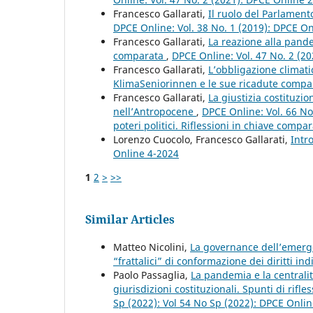
Francesco Gallarati,
Il ruolo del Parlament
DPCE Online: Vol. 38 No. 1 (2019): DPCE O
Francesco Gallarati,
La reazione alla pand
comparata
,
DPCE Online: Vol. 47 No. 2 (2
Francesco Gallarati,
L’obbligazione climati
KlimaSeniorinnen e le sue ricadute comp
Francesco Gallarati,
La giustizia costituzio
nell’Antropocene
,
DPCE Online: Vol. 66 No
poteri politici. Riflessioni in chiave compar
Lorenzo Cuocolo, Francesco Gallarati,
Intr
Online 4-2024
1
2
>
>>
Similar Articles
Matteo Nicolini,
La governance dell’emerge
“frattalici” di conformazione dei diritti ind
Paolo Passaglia,
La pandemia e la centralità
giurisdizioni costituzionali. Spunti di rif
Sp (2022): Vol 54 No Sp (2022): DPCE Onlin