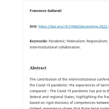
Francesco Gallarati
DOI:
https://doi.org/10.57660/dpceonline.2022.
Keywords:
Pandemic; Federalism; Regionalism; 
Interinstitutional collaboration.
Abstract
The contribution of the interinstitutional confer
the Covid-19 pandemic: the experiences of Germ
compared – The Covid-19 pandemic has put to the
federal and regional States, highlighting the fra
based on rigid divisions of competences betwee
Indeed, experience shows that those legal syste