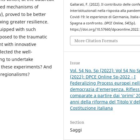
Gallarati, F. (2022). Il contributo delle con
ted mechanisms of
interistituzionali nella risposta alla pandem
y), proved to be better
Covid-19: le esperienze di Germania, Italia 
wing greater resilience.
Spagna a confronto.
DPCE Online
,
54
(Sp).
quipped with such
https://doi.org/10.57660/dpceonline.2022
osed to the traumatic
More Citation Formats
t with innovative
lected the well-
ing to undertake
Issue
f these experiments? And
Vol. 54 No. Sp (2022): Vol 54 No S
 regionalisms?
(2022): DPCE Online Sp-2022 - I
Federalizing Process europei nel
democrazia d’emergenza. Rifless
comparate a partire dai ‘primi’ 2
anni della riforma del Titolo V del
Costituzione italiana
Section
Saggi