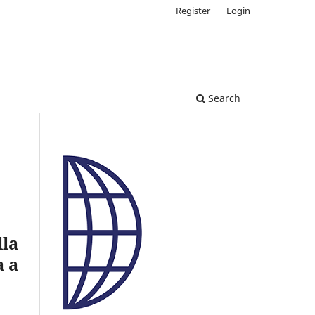
Register
Login
Search
lla
a a