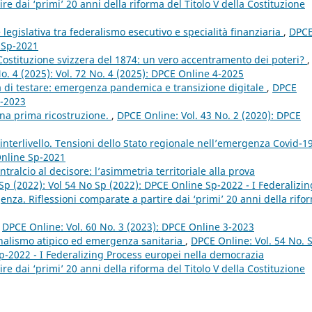
e dai ‘primi’ 20 anni della riforma del Titolo V della Costituzione
 legislativa tra federalismo esecutivo e specialità finanziaria
,
DPC
e Sp-2021
 Costituzione svizzera del 1874: un vero accentramento dei poteri?
,
No. 4 (2025): Vol. 72 No. 4 (2025): DPCE Online 4-2025
à di testare: emergenza pandemica e transizione digitale
,
DPCE
1-2023
na prima ricostruzione.
,
DPCE Online: Vol. 43 No. 2 (2020): DPCE
à interlivello. Tensioni dello Stato regionale nell’emergenza Covid-1
Online Sp-2021
ntralcio al decisore: l’asimmetria territoriale alla prova
Sp (2022): Vol 54 No Sp (2022): DPCE Online Sp-2022 - I Federalizin
za. Riflessioni comparate a partire dai ‘primi’ 20 anni della rifo
,
DPCE Online: Vol. 60 No. 3 (2023): DPCE Online 3-2023
ionalismo atipico ed emergenza sanitaria
,
DPCE Online: Vol. 54 No. 
p-2022 - I Federalizing Process europei nella democrazia
e dai ‘primi’ 20 anni della riforma del Titolo V della Costituzione