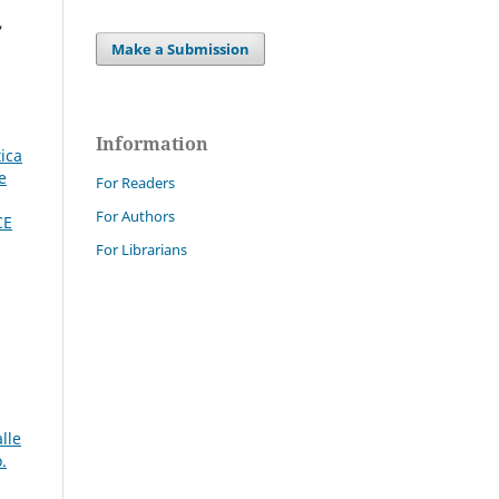
,
Make a Submission
Information
tica
e
For Readers
For Authors
CE
For Librarians
lle
.