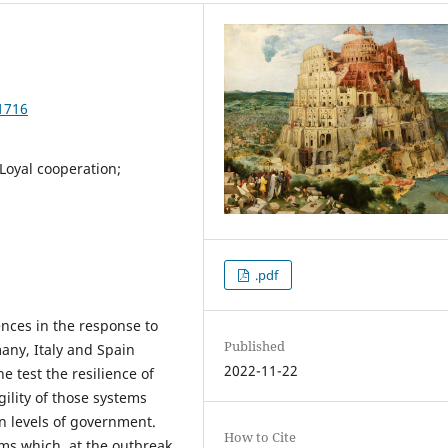
1716
Loyal cooperation;
.pdf
ences in the response to
Published
any, Italy and Spain
2022-11-22
 test the resilience of
gility of those systems
n levels of government.
How to Cite
ms which, at the outbreak