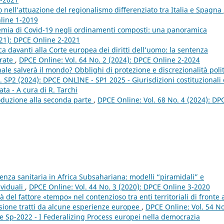
o nell’attuazione del regionalismo differenziato tra Italia e Spagna
nline 1-2019
emia di Covid-19 negli ordinamenti composti: una panoramica
021): DPCE Online 2-2021
ca davanti alla Corte europea dei diritti dell’uomo: la sentenza
arate
,
DPCE Online: Vol. 64 No. 2 (2024): DPCE Online 2-2024
nale salverà il mondo? Obblighi di protezione e discrezionalità poli
. SP2 (2024): DPCE ONLINE - SP1 2025 - Giurisdizioni costituzionali 
ata - A cura di R. Tarchi
oduzione alla seconda parte
,
DPCE Online: Vol. 68 No. 4 (2024): DP
nza sanitaria in Africa Subsahariana: modelli “piramidali” e
ividuali
,
DPCE Online: Vol. 44 No. 3 (2020): DPCE Online 3-2020
 del fattore «tempo» nel contenzioso tra enti territoriali di fronte a
lessione tratti da alcune esperienze europee
,
DPCE Online: Vol. 54 No
e Sp-2022 - I Federalizing Process europei nella democrazia