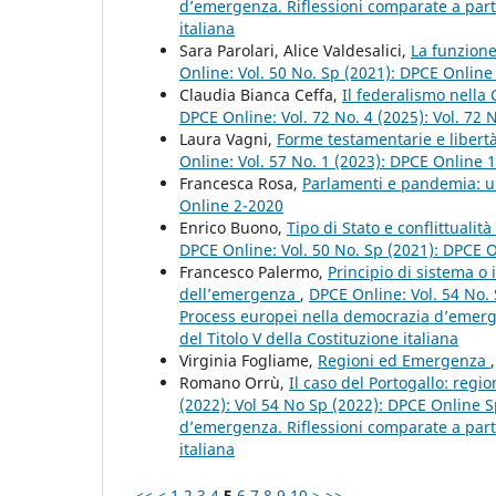
d’emergenza. Riflessioni comparate a partir
italiana
Sara Parolari, Alice Valdesalici,
La funzione
Online: Vol. 50 No. Sp (2021): DPCE Onlin
Claudia Bianca Ceffa,
Il federalismo nella
DPCE Online: Vol. 72 No. 4 (2025): Vol. 72 
Laura Vagni,
Forme testamentarie e libert
Online: Vol. 57 No. 1 (2023): DPCE Online 
Francesca Rosa,
Parlamenti e pandemia: u
Online 2-2020
Enrico Buono,
Tipo di Stato e conflittualit
DPCE Online: Vol. 50 No. Sp (2021): DPCE 
Francesco Palermo,
Principio di sistema o i
dell’emergenza
,
DPCE Online: Vol. 54 No. 
Process europei nella democrazia d’emergen
del Titolo V della Costituzione italiana
Virginia Fogliame,
Regioni ed Emergenza
Romano Orrù,
Il caso del Portogallo: reg
(2022): Vol 54 No Sp (2022): DPCE Online S
d’emergenza. Riflessioni comparate a partir
italiana
<<
<
1
2
3
4
5
6
7
8
9
10
>
>>