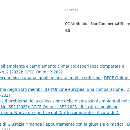
License
CC Attribution-NonCommercial-Share
4.0
 dell’ambiente e cambiamento climatico: esperienze comparate e
No. 2 (2022): DPCE Online 2-2022
 economica cubana: qualche novità, molte conferme
,
DPCE Online: 
lima negli Stati membri dell’Unione europea: una comparazione
,
D
4-2021
? Il problema della collocazione delle disposizioni ambientali nell
 No. SP2 (2023): DPCE Online - SP2 2023 - Il costituzionalismo
rismo. Nuove prospettive dal Diritto comparato – A cura di D.
e di Giustizia rimanda l’appuntamento con la giustizia climatica
,
D
2-2021