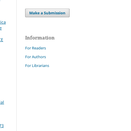
Make a Submission
tica
e
Information
CE
For Readers
For Authors
For Librarians
dal
73