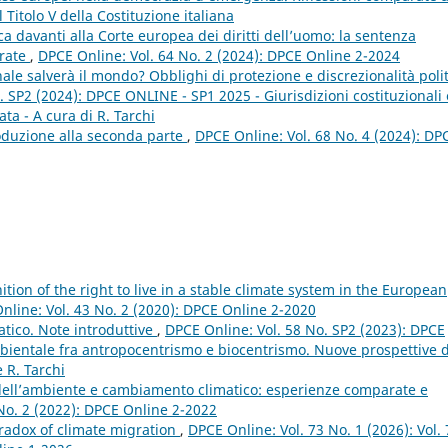
 Titolo V della Costituzione italiana
ca davanti alla Corte europea dei diritti dell’uomo: la sentenza
arate
,
DPCE Online: Vol. 64 No. 2 (2024): DPCE Online 2-2024
nale salverà il mondo? Obblighi di protezione e discrezionalità poli
. SP2 (2024): DPCE ONLINE - SP1 2025 - Giurisdizioni costituzionali 
ata - A cura di R. Tarchi
oduzione alla seconda parte
,
DPCE Online: Vol. 68 No. 4 (2024): DP
ition of the right to live in a stable climate system in the European
nline: Vol. 43 No. 2 (2020): DPCE Online 2-2020
atico. Note introduttive
,
DPCE Online: Vol. 58 No. SP2 (2023): DPCE
mbientale fra antropocentrismo e biocentrismo. Nuove prospettive 
 R. Tarchi
 dell’ambiente e cambiamento climatico: esperienze comparate e
No. 2 (2022): DPCE Online 2-2022
aradox of climate migration
,
DPCE Online: Vol. 73 No. 1 (2026): Vol. 