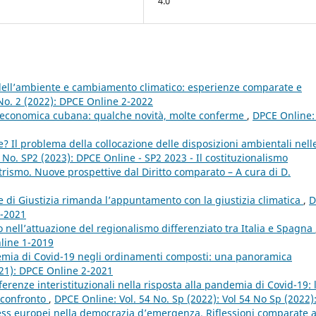
4.0
 dell’ambiente e cambiamento climatico: esperienze comparate e
No. 2 (2022): DPCE Online 2-2022
 economica cubana: qualche novità, molte conferme
,
DPCE Online: 
? Il problema della collocazione delle disposizioni ambientali nell
 No. SP2 (2023): DPCE Online - SP2 2023 - Il costituzionalismo
rismo. Nuove prospettive dal Diritto comparato – A cura di D.
e di Giustizia rimanda l’appuntamento con la giustizia climatica
,
D
2-2021
o nell’attuazione del regionalismo differenziato tra Italia e Spagna
nline 1-2019
emia di Covid-19 negli ordinamenti composti: una panoramica
021): DPCE Online 2-2021
ferenze interistituzionali nella risposta alla pandemia di Covid-19: 
 confronto
,
DPCE Online: Vol. 54 No. Sp (2022): Vol 54 No Sp (2022)
ess europei nella democrazia d’emergenza. Riflessioni comparate 