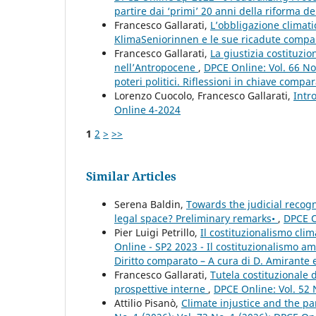
partire dai ‘primi’ 20 anni della riforma del
Francesco Gallarati,
L’obbligazione climati
KlimaSeniorinnen e le sue ricadute comp
Francesco Gallarati,
La giustizia costituzio
nell’Antropocene
,
DPCE Online: Vol. 66 No
poteri politici. Riflessioni in chiave compar
Lorenzo Cuocolo, Francesco Gallarati,
Intr
Online 4-2024
1
2
>
>>
Similar Articles
Serena Baldin,
Towards the judicial recogn
legal space? Preliminary remarks•
,
DPCE O
Pier Luigi Petrillo,
Il costituzionalismo clim
Online - SP2 2023 - Il costituzionalismo a
Diritto comparato – A cura di D. Amirante e
Francesco Gallarati,
Tutela costituzionale
prospettive interne
,
DPCE Online: Vol. 52 
Attilio Pisanò,
Climate injustice and the p