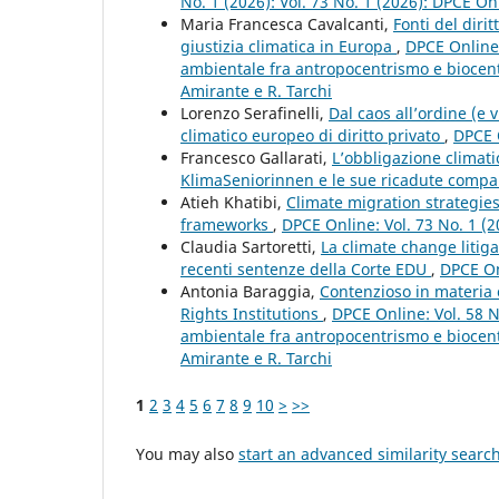
No. 1 (2026): Vol. 73 No. 1 (2026): DPCE On
Maria Francesca Cavalcanti,
Fonti del dirit
giustizia climatica in Europa
,
DPCE Online:
ambientale fra antropocentrismo e biocent
Amirante e R. Tarchi
Lorenzo Serafinelli,
Dal caos all’ordine (e 
climatico europeo di diritto privato
,
DPCE O
Francesco Gallarati,
L’obbligazione climati
KlimaSeniorinnen e le sue ricadute comp
Atieh Khatibi,
Climate migration strategies
frameworks
,
DPCE Online: Vol. 73 No. 1 (2
Claudia Sartoretti,
La climate change litiga
recenti sentenze della Corte EDU
,
DPCE On
Antonia Baraggia,
Contenzioso in materia 
Rights Institutions
,
DPCE Online: Vol. 58 N
ambientale fra antropocentrismo e biocent
Amirante e R. Tarchi
1
2
3
4
5
6
7
8
9
10
>
>>
You may also
start an advanced similarity searc