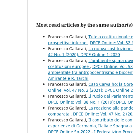
Most read articles by the same author(s)
Francesco Gallarati,
Tutela costituzionale
prospettive interne
,
DPCE Online: Vol. 52 
Francesco Gallarati,
La nuova costituzione
42 No. 1 (2020): DPCE Online 1-2020
Francesco Gallarati,
L’ambiente sì, ma dove
costituzioni europee
,
DPCE Online: Vol. 58
ambientale fra antropocentrismo e biocent
Amirante e R. Tarchi
Francesco Gallarati,
Caso Carvalho: la Cort
Online: Vol. 47 No. 2 (2021): DPCE Online 
Francesco Gallarati,
Il ruolo del Parlament
DPCE Online: Vol. 38 No. 1 (2019): DPCE O
Francesco Gallarati,
La reazione alla pand
comparata
,
DPCE Online: Vol. 47 No. 2 (2
Francesco Gallarati,
Il contributo delle con
esperienze di Germania, Italia e Spagna a
DPCE Online Sp-2022 - I Federalizing Proc