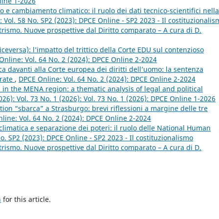
line 1-2026
to e cambiamento climatico: il ruolo dei dati tecnico-scientifici nella
 Vol. 58 No. SP2 (2023): DPCE Online - SP2 2023 - Il costituzionalis
rismo. Nuove prospettive dal Diritto comparato – A cura di D.
viceversa): l’impatto del trittico della Corte EDU sul contenzioso
nline: Vol. 64 No. 2 (2024): DPCE Online 2-2024
ca davanti alla Corte europea dei diritti dell’uomo: la sentenza
arate
,
DPCE Online: Vol. 64 No. 2 (2024): DPCE Online 2-2024
 in the MENA region: a thematic analysis of legal and political
026): Vol. 73 No. 1 (2026): Vol. 73 No. 1 (2026): DPCE Online 1-2026
tion “sbarca” a Strasburgo: brevi riflessioni a margine delle tre
line: Vol. 64 No. 2 (2024): DPCE Online 2-2024
climatica e separazione dei poteri: il ruolo delle National Human
o. SP2 (2023): DPCE Online - SP2 2023 - Il costituzionalismo
rismo. Nuove prospettive dal Diritto comparato – A cura di D.
h
for this article.