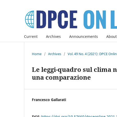
Current
Archives
Announcements
About
Home
/
Archives
/
Vol. 49 No. 4 (2021): DPCE Onli
Le leggi-quadro sul clima 
una comparazione
Francesco Gallarati
DOI:
https://doi.org/10.57660/dpceonline.2021.