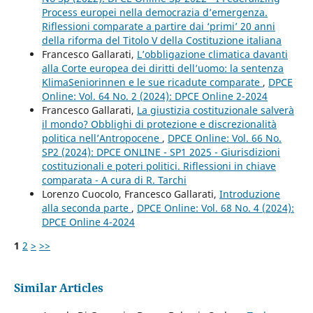
Process europei nella democrazia d’emergenza.
Riflessioni comparate a partire dai ‘primi’ 20 anni
della riforma del Titolo V della Costituzione italiana
Francesco Gallarati,
L’obbligazione climatica davanti
alla Corte europea dei diritti dell’uomo: la sentenza
KlimaSeniorinnen e le sue ricadute comparate
,
DPCE
Online: Vol. 64 No. 2 (2024): DPCE Online 2-2024
Francesco Gallarati,
La giustizia costituzionale salverà
il mondo? Obblighi di protezione e discrezionalità
politica nell’Antropocene
,
DPCE Online: Vol. 66 No.
SP2 (2024): DPCE ONLINE - SP1 2025 - Giurisdizioni
costituzionali e poteri politici. Riflessioni in chiave
comparata - A cura di R. Tarchi
Lorenzo Cuocolo, Francesco Gallarati,
Introduzione
alla seconda parte
,
DPCE Online: Vol. 68 No. 4 (2024):
DPCE Online 4-2024
1
2
>
>>
Similar Articles