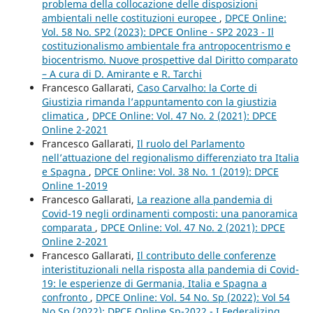
problema della collocazione delle disposizioni
ambientali nelle costituzioni europee
,
DPCE Online:
Vol. 58 No. SP2 (2023): DPCE Online - SP2 2023 - Il
costituzionalismo ambientale fra antropocentrismo e
biocentrismo. Nuove prospettive dal Diritto comparato
– A cura di D. Amirante e R. Tarchi
Francesco Gallarati,
Caso Carvalho: la Corte di
Giustizia rimanda l’appuntamento con la giustizia
climatica
,
DPCE Online: Vol. 47 No. 2 (2021): DPCE
Online 2-2021
Francesco Gallarati,
Il ruolo del Parlamento
nell’attuazione del regionalismo differenziato tra Italia
e Spagna
,
DPCE Online: Vol. 38 No. 1 (2019): DPCE
Online 1-2019
Francesco Gallarati,
La reazione alla pandemia di
Covid-19 negli ordinamenti composti: una panoramica
comparata
,
DPCE Online: Vol. 47 No. 2 (2021): DPCE
Online 2-2021
Francesco Gallarati,
Il contributo delle conferenze
interistituzionali nella risposta alla pandemia di Covid-
19: le esperienze di Germania, Italia e Spagna a
confronto
,
DPCE Online: Vol. 54 No. Sp (2022): Vol 54
No Sp (2022): DPCE Online Sp-2022 - I Federalizing