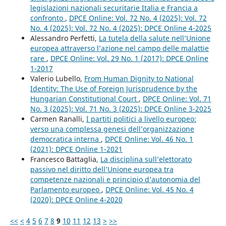
legislazioni nazionali securitarie Italia e Francia a
confronto
,
DPCE Online: Vol. 72 No. 4 (2025): Vol. 72
No. 4 (2025): Vol. 72 No. 4 (2025): DPCE Online 4-2025
Alessandro Perfetti,
La tutela della salute nell’Unione
europea attraverso l’azione nel campo delle malattie
rare
,
DPCE Online: Vol. 29 No. 1 (2017): DPCE Online
1-2017
Valerio Lubello,
From Human Dignity to National
Identity: The Use of Foreign Jurisprudence by the
Hungarian Constitutional Court
,
DPCE Online: Vol. 71
No. 3 (2025): Vol. 71 No. 3 (2025): DPCE Online 3-2025
Carmen Ranalli,
I partiti politici a livello europeo:
verso una complessa genesi dell’organizzazione
democratica interna
,
DPCE Online: Vol. 46 No. 1
(2021): DPCE Online 1-2021
Francesco Battaglia,
La disciplina sull’elettorato
passivo nel diritto dell’Unione europea tra
competenze nazionali e principio d’autonomia del
Parlamento europeo
,
DPCE Online: Vol. 45 No. 4
(2020): DPCE Online 4-2020
<<
<
4
5
6
7
8
9
10
11
12
13
>
>>