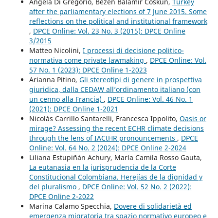
Angela Di Gregorio, Bezen Balamir Coskun,
Turkey
after the parliamentary elections of 7 June 2015. Some
reflections on the political and institutional framework
,
DPCE Online: Vol. 23 No. 3 (2015): DPCE Online
3/2015
Matteo Nicolini,
I processi di decisione politico-
normativa come private lawmaking
,
DPCE Online: Vol.
57 No. 1 (2023): DPCE Online 1-2023
Arianna Pitino,
Gli stereotipi di genere in prospettiva
giuridica, dalla CEDAW all’ordinamento italiano (con
un cenno alla Francia)
,
DPCE Online: Vol. 46 No. 1
(2021): DPCE Online 1-2021
Nicolás Carrillo Santarelli, Francesca Ippolito,
Oasis or
mirage? Assessing the recent ECHR climate decisions
through the lens of IACtHR pronouncements
,
DPCE
Online: Vol. 64 No. 2 (2024): DPCE Online 2-2024
Liliana Estupiñán Achury, María Camila Rosso Gauta,
La eutanasia en la jurisprudencia de la Corte
Constitucional Colombiana. Herejías de la dignidad y
del pluralismo
,
DPCE Online: Vol. 52 No. 2 (2022):
DPCE Online 2-2022
Marina Calamo Specchia,
Dovere di solidarietà ed
emergenza migratoria tra spazio normativo europeo e