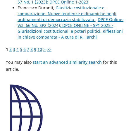
57 No. 1 (2023): DPCE Online 1-2023
Francesco Duranti,
Giustizia costituzionale e
comparazione. Nuove tendenze e dinamiche negli
ordinamenti di democrazia stabilizzata
,
DPCE Online:
Vol. 66 No. SP2 (2024): DPCE ONLINE - SP1 2025 -
Giurisdizioni costituzionali e poteri politici. Riflessioni
in chiave comparata - A cura di R. Tarchi
1
2
3
4
5
6
7
8
9
10
>
>>
You may also
start an advanced similarity search
for this
article.