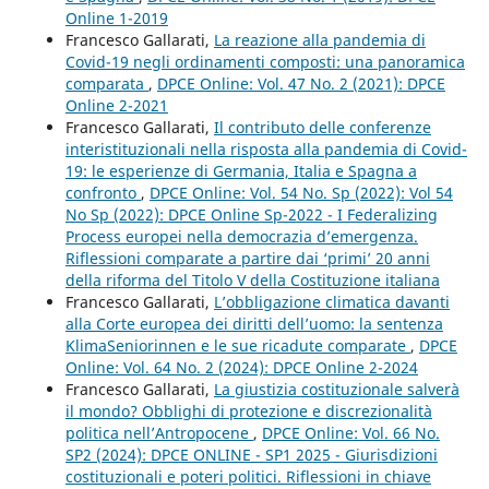
Online 1-2019
Francesco Gallarati,
La reazione alla pandemia di
Covid-19 negli ordinamenti composti: una panoramica
comparata
,
DPCE Online: Vol. 47 No. 2 (2021): DPCE
Online 2-2021
Francesco Gallarati,
Il contributo delle conferenze
interistituzionali nella risposta alla pandemia di Covid-
19: le esperienze di Germania, Italia e Spagna a
confronto
,
DPCE Online: Vol. 54 No. Sp (2022): Vol 54
No Sp (2022): DPCE Online Sp-2022 - I Federalizing
Process europei nella democrazia d’emergenza.
Riflessioni comparate a partire dai ‘primi’ 20 anni
della riforma del Titolo V della Costituzione italiana
Francesco Gallarati,
L’obbligazione climatica davanti
alla Corte europea dei diritti dell’uomo: la sentenza
KlimaSeniorinnen e le sue ricadute comparate
,
DPCE
Online: Vol. 64 No. 2 (2024): DPCE Online 2-2024
Francesco Gallarati,
La giustizia costituzionale salverà
il mondo? Obblighi di protezione e discrezionalità
politica nell’Antropocene
,
DPCE Online: Vol. 66 No.
SP2 (2024): DPCE ONLINE - SP1 2025 - Giurisdizioni
costituzionali e poteri politici. Riflessioni in chiave