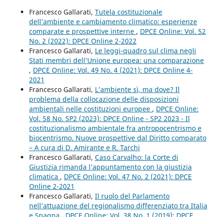
Francesco Gallarati,
Tutela costituzionale
dell’ambiente e cambiamento climatico: esperienze
comparate e prospettive interne
,
DPCE Online: Vol. 52
No. 2 (2022): DPCE Online 2-2022
Francesco Gallarati,
Le leggi-quadro sul clima negli
Stati membri dell’Unione europea: una comparazione
,
DPCE Online: Vol. 49 No. 4 (2021): DPCE Online 4-
2021
Francesco Gallarati,
L’ambiente sì, ma dove? Il
problema della collocazione delle disposizioni
ambientali nelle costituzioni europee
,
DPCE Online:
Vol. 58 No. SP2 (2023): DPCE Online - SP2 2023 - Il
costituzionalismo ambientale fra antropocentrismo e
biocentrismo. Nuove prospettive dal Diritto comparato
– A cura di D. Amirante e R. Tarchi
Francesco Gallarati,
Caso Carvalho: la Corte di
Giustizia rimanda l’appuntamento con la giustizia
climatica
,
DPCE Online: Vol. 47 No. 2 (2021): DPCE
Online 2-2021
Francesco Gallarati,
Il ruolo del Parlamento
nell’attuazione del regionalismo differenziato tra Italia
e Spagna
,
DPCE Online: Vol. 38 No. 1 (2019): DPCE