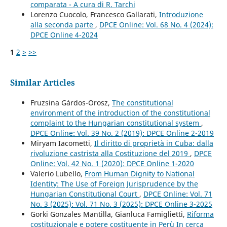
comparata - A cura di R. Tarchi
Lorenzo Cuocolo, Francesco Gallarati,
Introduzione
alla seconda parte
,
DPCE Online: Vol. 68 No. 4 (2024):
DPCE Online 4-2024
1
2
>
>>
Similar Articles
Fruzsina Gárdos-Orosz,
The constitutional
environment of the introduction of the constitutional
complaint to the Hungarian constitutional system
,
DPCE Online: Vol. 39 No. 2 (2019): DPCE Online 2-2019
Miryam Iacometti,
Il diritto di proprietà in Cuba: dalla
rivoluzione castrista alla Costituzione del 2019
,
DPCE
Online: Vol. 42 No. 1 (2020): DPCE Online 1-2020
Valerio Lubello,
From Human Dignity to National
Identity: The Use of Foreign Jurisprudence by the
Hungarian Constitutional Court
,
DPCE Online: Vol. 71
No. 3 (2025): Vol. 71 No. 3 (2025): DPCE Online 3-2025
Gorki Gonzales Mantilla, Gianluca Famiglietti,
Riforma
costituzionale e potere costituente in Perù In cerca