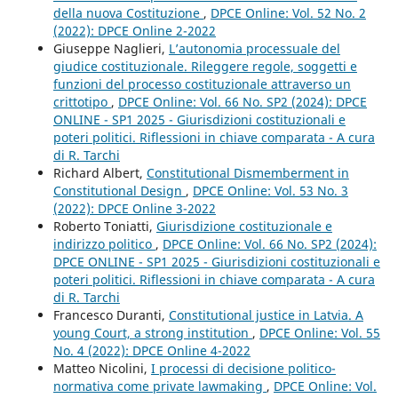
della nuova Costituzione
,
DPCE Online: Vol. 52 No. 2
(2022): DPCE Online 2-2022
Giuseppe Naglieri,
L’autonomia processuale del
giudice costituzionale. Rileggere regole, soggetti e
funzioni del processo costituzionale attraverso un
crittotipo
,
DPCE Online: Vol. 66 No. SP2 (2024): DPCE
ONLINE - SP1 2025 - Giurisdizioni costituzionali e
poteri politici. Riflessioni in chiave comparata - A cura
di R. Tarchi
Richard Albert,
Constitutional Dismemberment in
Constitutional Design
,
DPCE Online: Vol. 53 No. 3
(2022): DPCE Online 3-2022
Roberto Toniatti,
Giurisdizione costituzionale e
indirizzo politico
,
DPCE Online: Vol. 66 No. SP2 (2024):
DPCE ONLINE - SP1 2025 - Giurisdizioni costituzionali e
poteri politici. Riflessioni in chiave comparata - A cura
di R. Tarchi
Francesco Duranti,
Constitutional justice in Latvia. A
young Court, a strong institution
,
DPCE Online: Vol. 55
No. 4 (2022): DPCE Online 4-2022
Matteo Nicolini,
I processi di decisione politico-
normativa come private lawmaking
,
DPCE Online: Vol.