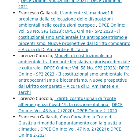
,
DPCE Online: Vol. 49 No. 4 (2021): DPCE Online 4-
2021
Francesco Gallarati,
L’ambiente sì, ma dove? Il
problema della collocazione delle disposizioni
ambientali nelle costituzioni europee
,
DPCE Online:
Vol. 58 No. SP2 (2023): DPCE Online - SP2 2023 - Il
costituzionalismo ambientale fra antropocentrismo e
biocentrismo. Nuove prospettive dal Diritto comparato
– A cura di D. Amirante e R. Tarchi
Lorenzo Cuocolo,
Modelli di costituzionalismo
ambientale tra formante legislativo, giurisprudenziale
e culturale
,
DPCE Online: Vol. 58 No. SP2 (2023): DPCE
Online - SP2 2023 - Il costituzionalismo ambientale fra
antropocentrismo e biocentrismo. Nuove prospettive
dal Diritto comparato – A cura di D. Amirante e R.
Tarchi
Lorenzo Cuocolo,
I diritti costituzionali di fronte
all’emergenza Covid-19: la reazione italiana
,
DPCE
Online: Vol. 43 No. 2 (2020): DPCE Online 2-2020
Francesco Gallarati,
Caso Carvalho: la Corte di
Giustizia rimanda l’appuntamento con la giustizia
climatica
,
DPCE Online: Vol. 47 No. 2 (2021): DPCE
Online 2-2021