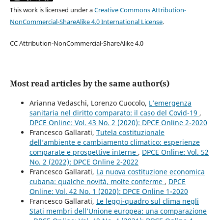
This work is licensed under a
Creative Commons Attribution-
NonCommercial-ShareAlike 4.0 International License
.
CC Attribution-NonCommercial-ShareAlike 4.0
Most read articles by the same author(s)
Arianna Vedaschi, Lorenzo Cuocolo,
L’emergenza
sanitaria nel diritto comparato: il caso del Covid-19
,
DPCE Online: Vol. 43 No. 2 (2020): DPCE Online 2-2020
Francesco Gallarati,
Tutela costituzionale
dell’ambiente e cambiamento climatico: esperienze
comparate e prospettive interne
,
DPCE Online: Vol. 52
No. 2 (2022): DPCE Online 2-2022
Francesco Gallarati,
La nuova costituzione economica
cubana: qualche novità, molte conferme
,
DPCE
Online: Vol. 42 No. 1 (2020): DPCE Online 1-2020
Francesco Gallarati,
Le leggi-quadro sul clima negli
Stati membri dell’Unione europea: una comparazione