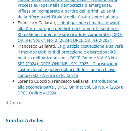
Process europei nella democrazia d’emergenza.
Riflessioni comparate a partire dai ‘primi’ 20 anni
della riforma del Titolo V della Costituzione italiana
Francesco Gallarati,
L’obbligazione climatica davanti
alla Corte europea dei diritti dell’uomo: la sentenza
KlimaSeniorinnen e le sue ricadute comparate
,
DPCE
Online: Vol. 64 No. 2 (2024): DPCE Online 2-2024
Francesco Gallarati,
La giustizia costituzionale salverà
il mondo? Obblighi di protezione e discrezionalità
politica nell’Antropocene
,
DPCE Online: Vol. 66 No.
SP2 (2024): DPCE ONLINE - SP1 2025 - Giurisdizioni
costituzionali e poteri politici. Riflessioni in chiave
comparata - A cura di R. Tarchi
Lorenzo Cuocolo, Francesco Gallarati,
Introduzione
alla seconda parte
,
DPCE Online: Vol. 68 No. 4 (2024):
DPCE Online 4-2024
1
2
>
>>
Similar Articles