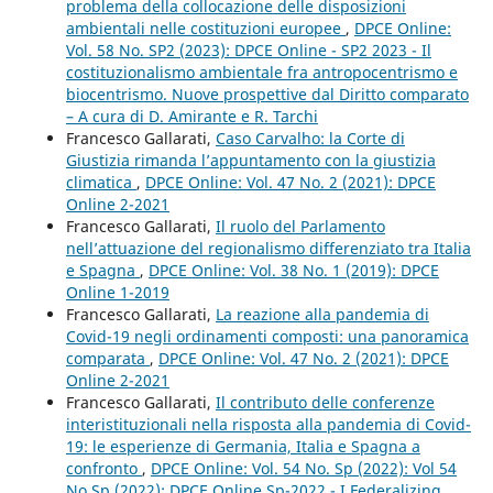
problema della collocazione delle disposizioni
ambientali nelle costituzioni europee
,
DPCE Online:
Vol. 58 No. SP2 (2023): DPCE Online - SP2 2023 - Il
costituzionalismo ambientale fra antropocentrismo e
biocentrismo. Nuove prospettive dal Diritto comparato
– A cura di D. Amirante e R. Tarchi
Francesco Gallarati,
Caso Carvalho: la Corte di
Giustizia rimanda l’appuntamento con la giustizia
climatica
,
DPCE Online: Vol. 47 No. 2 (2021): DPCE
Online 2-2021
Francesco Gallarati,
Il ruolo del Parlamento
nell’attuazione del regionalismo differenziato tra Italia
e Spagna
,
DPCE Online: Vol. 38 No. 1 (2019): DPCE
Online 1-2019
Francesco Gallarati,
La reazione alla pandemia di
Covid-19 negli ordinamenti composti: una panoramica
comparata
,
DPCE Online: Vol. 47 No. 2 (2021): DPCE
Online 2-2021
Francesco Gallarati,
Il contributo delle conferenze
interistituzionali nella risposta alla pandemia di Covid-
19: le esperienze di Germania, Italia e Spagna a
confronto
,
DPCE Online: Vol. 54 No. Sp (2022): Vol 54
No Sp (2022): DPCE Online Sp-2022 - I Federalizing