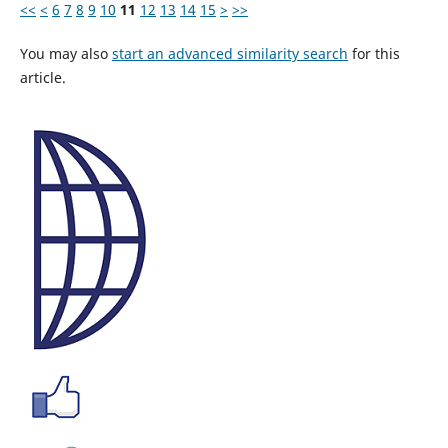
<<
<
6
7
8
9
10
11
12
13
14
15
>
>>
You may also
start an advanced similarity search
for this
article.