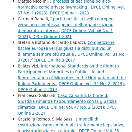
Matteo Nicolini,
I processi di decisione politico-
normativa come private lawmaking
,
DPCE Online: Vol.
57 No. 1 (2023): DPCE Online 1-2023
Carmen Ranalli,
I partiti politici a livello europeo:
verso una complessa genesi dell’organizzazione
democratica interna
,
DPCE Online: Vol. 46 No. 1
(2021): DPCE Online 1-2021
Stefania Boffano Riccardo Cabazzi,
Competizione
fiscale europea versus giustizia distributiva: un
dilemma sempre più attuale
,
DPCE Online: Vol. 31 No.
3 (2017): DPCE Online 3-2017
Balázs Vizi,
International Standards on the Right to
Participation of Minorities in Public Life and
Representation of Minorities in the Hungarian and the
Italian Parliaments
,
DPCE Online: Vol. 39 No. 2 (2019):
DPCE Online 2-2019
Francesco Gallarati,
Caso Carvalho: la Corte di
Giustizia rimanda l’appuntamento con la giustizia
climatica
,
DPCE Online: Vol. 47 No. 2 (2021): DPCE
Online 2-2021
Graziella Romeo, Silvia Sassi,
I modelli di
costituzionalismo ambientale tra formante legislativo,
giurisprudenziale e culturale
,
DPCE Online: Vol. 58