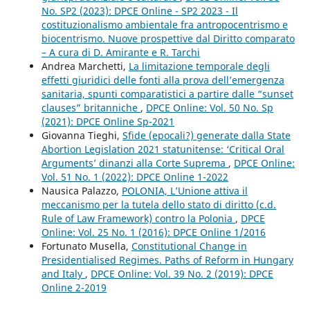
No. SP2 (2023): DPCE Online - SP2 2023 - Il
costituzionalismo ambientale fra antropocentrismo e
biocentrismo. Nuove prospettive dal Diritto comparato
– A cura di D. Amirante e R. Tarchi
Andrea Marchetti,
La limitazione temporale degli
effetti giuridici delle fonti alla prova dell’emergenza
sanitaria, spunti comparatistici a partire dalle “sunset
clauses” britanniche
,
DPCE Online: Vol. 50 No. Sp
(2021): DPCE Online Sp-2021
Giovanna Tieghi,
Sfide (epocali?) generate dalla State
Abortion Legislation 2021 statunitense: ‘Critical Oral
Arguments’ dinanzi alla Corte Suprema
,
DPCE Online:
Vol. 51 No. 1 (2022): DPCE Online 1-2022
Nausica Palazzo,
POLONIA, L’Unione attiva il
meccanismo per la tutela dello stato di diritto (c.d.
Rule of Law Framework) contro la Polonia
,
DPCE
Online: Vol. 25 No. 1 (2016): DPCE Online 1/2016
Fortunato Musella,
Constitutional Change in
Presidentialised Regimes. Paths of Reform in Hungary
and Italy
,
DPCE Online: Vol. 39 No. 2 (2019): DPCE
Online 2-2019