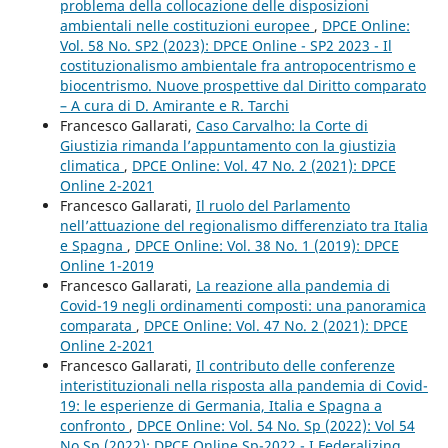
problema della collocazione delle disposizioni
ambientali nelle costituzioni europee
,
DPCE Online:
Vol. 58 No. SP2 (2023): DPCE Online - SP2 2023 - Il
costituzionalismo ambientale fra antropocentrismo e
biocentrismo. Nuove prospettive dal Diritto comparato
– A cura di D. Amirante e R. Tarchi
Francesco Gallarati,
Caso Carvalho: la Corte di
Giustizia rimanda l’appuntamento con la giustizia
climatica
,
DPCE Online: Vol. 47 No. 2 (2021): DPCE
Online 2-2021
Francesco Gallarati,
Il ruolo del Parlamento
nell’attuazione del regionalismo differenziato tra Italia
e Spagna
,
DPCE Online: Vol. 38 No. 1 (2019): DPCE
Online 1-2019
Francesco Gallarati,
La reazione alla pandemia di
Covid-19 negli ordinamenti composti: una panoramica
comparata
,
DPCE Online: Vol. 47 No. 2 (2021): DPCE
Online 2-2021
Francesco Gallarati,
Il contributo delle conferenze
interistituzionali nella risposta alla pandemia di Covid-
19: le esperienze di Germania, Italia e Spagna a
confronto
,
DPCE Online: Vol. 54 No. Sp (2022): Vol 54
No Sp (2022): DPCE Online Sp-2022 - I Federalizing