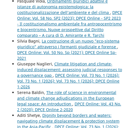
Pasquale Viola,
Ordinamenti giuridici adattivi e
istanze di autonomia epistemologica: la
costituzionalizzazione dell’ambiente e del clima
,
DPCE
Online: Vol. 58 No. SP2 (2023): DPCE Online - SP2 2023
- Il costituzionalismo ambientale fra antropocentrismo
e biocentrismo. Nuove prospettive dal Diritto
comparato – A cura di D. Amirante e R. Tarchi
Silvia Bagni,
La costruzione di un nuovo “eco-sistema
giuridico” attraverso i formanti giudiziale e forense
,
DPCE Online: Vol. 50 No. Sp (2021): DPCE Online Sp-
2021
Giuseppe Naglieri,
Climate litigation and climate-
induced displacement: assessing judicial responses to
a governance gap
,
DPCE Online: Vol. 73 No. 1 (2026):
Vol. 73 No. 1 (2026): Vol. 73 No. 1 (2026): DPCE Online
1-2026
Serena Baldin,
The role of science in environmental
and climate change adjudications in the European
legal space: An introduction
,
DPCE Online: Vol. 43 No.
2 (2020): DPCE Online 2-2020
Aditi Shetye,
Dignity beyond borders and waters:
navigating climate displacement & protection system
in the Asia-Pacific
,
DPCE Online: Vol. 73 No. 1 (2026):