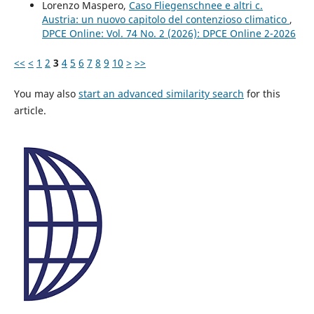
Lorenzo Maspero,
Caso Fliegenschnee e altri c.
Austria: un nuovo capitolo del contenzioso climatico
,
DPCE Online: Vol. 74 No. 2 (2026): DPCE Online 2-2026
<<
<
1
2
3
4
5
6
7
8
9
10
>
>>
You may also
start an advanced similarity search
for this
article.