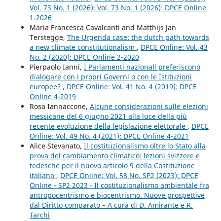
Vol. 73 No. 1 (2026): Vol. 73 No. 1 (2026): DPCE Online
1-2026
Maria Francesca Cavalcanti and Matthijs Jan
Terstegge,
The Urgenda case: the dutch path towards
a new climate constitutionalism
,
DPCE Online: Vol. 43
No. 2 (2020): DPCE Online 2-2020
Pierpaolo Ianni,
I Parlamenti nazionali preferiscono
dialogare con i propri Governi o con le Istituzioni
europee?
,
DPCE Online: Vol. 41 No. 4 (2019): DPCE
Online 4-2019
Rosa Iannaccone,
Alcune considerazioni sulle elezioni
messicane del 6 giugno 2021 alla luce della più
recente evoluzione della legislazione elettorale
,
DPCE
Online: Vol. 49 No. 4 (2021): DPCE Online 4-2021
Alice Stevanato,
Il costituzionalismo oltre lo Stato alla
prova del cambiamento climatico: lezioni svizzere e
tedesche per il nuovo articolo 9 della Costituzione
italiana
,
DPCE Online: Vol. 58 No. SP2 (2023): DPCE
Online - SP2 2023 - Il costituzionalismo ambientale fra
antropocentrismo e biocentrismo. Nuove prospettive
dal Diritto comparato – A cura di D. Amirante e R.
Tarchi