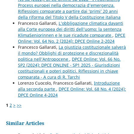
Process europei nella democrazia d’emergenza.
Riflessioni comparate a partire dai ‘primi’ 20 anni
della riforma del Titolo V della Costituzione italiana
Francesco Gallarati,
L’obbligazione climatica davanti
alla Corte europea dei diritti dell’uomo: la sentenza
KlimaSeniorinnen e le sue ricadute comparate
,
DPCE
Online: Vol. 64 No. 2 (2024): DPCE Online 2-2024
Francesco Gallarati,
La giustizia costituzionale salverà
il mondo? Obblighi di protezione e discrezionalità
politica nell’Antropocene
,
DPCE Online: Vol. 66 No.
SP2 (2024): DPCE ONLINE - SP1 2025 - Giurisdizioni
costituzionali e poteri politici. Riflessioni in chiave
comparata - A cura di R. Tarchi
Lorenzo Cuocolo, Francesco Gallarati,
Introduzione
alla seconda parte
,
DPCE Online: Vol. 68 No. 4 (2024):
DPCE Online 4-2024
1
2
>
>>
Similar Articles