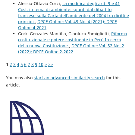
Alessia-Ottavia Cozzi,
La modifica degli artt. 9 e 41
Cost. in tema di ambiente: spunti dal dibattito
francese sulla Carta dell’ambiente del 2004 tra diritti e
principi
,
DPCE Online: Vol. 49 No. 4 (2021): DPCE
Online 4-2021
Gorki Gonzales Mantilla, Gianluca Famiglietti,
Riforma
costituzionale e potere costituente in Perù In cerca
della nuova Costituzione
,
DPCE Online: Vol. 52 No. 2
(2022): DPCE Online 2-2022
1
2
3
4
5
6
7
8
9
10
>
>>
You may also
start an advanced similarity search
for this
article.