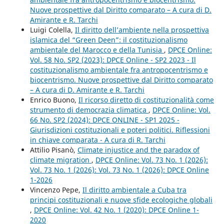
Nuove prospettive dal Diritto comparato – A cura di D.
Amirante e R. Tarchi
Luigi Colella,
Il diritto dell’ambiente nella prospettiva
islamica del “Green Deen”: il costituzionalismo
ambientale del Marocco e della Tunisia
,
DPCE Online:
Vol. 58 No. SP2 (2023): DPCE Online - SP2 2023 - Il
costituzionalismo ambientale fra antropocentrismo e
biocentrismo. Nuove prospettive dal Diritto comparato
– A cura di D. Amirante e R. Tarchi
Enrico Buono,
Il ricorso diretto di costituzionalità come
strumento di democrazia climatica
,
DPCE Online: Vol.
66 No. SP2 (2024): DPCE ONLINE - SP1 2025 -
Giurisdizioni costituzionali e poteri politici. Riflessioni
in chiave comparata - A cura di R. Tarchi
Attilio Pisanò,
Climate injustice and the paradox of
climate migration
,
DPCE Online: Vol. 73 No. 1 (2026):
Vol. 73 No. 1 (2026): Vol. 73 No. 1 (2026): DPCE Online
1-2026
Vincenzo Pepe,
Il diritto ambientale a Cuba tra
principi costituzionali e nuove sfide ecologiche globali
,
DPCE Online: Vol. 42 No. 1 (2020): DPCE Online 1-
2020