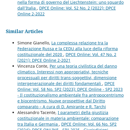
nella forma di governo del Liechtenstein: uno sguardo
dall’Italia
,
DPCE Online: Vol. 52 No. 2 (2022): DPCE
Online 2-2022
Similar Articles
Simone Gianello,
La complessa relazione tra la
Federazione Russa e la CEDU alla luce della riforma
costituzionale del 2020
,
DPCE Online: Vol. 47 No. 2
(2021): DPCE Online 2-2021
Vincenza Conte,
Per una teoria civilistica del danno
climatico. Interessi non appropriativi, tecniche
processuali per diritti trans-soggettivi, dimensione
intergenerazionale dei diritti fondamentali
,
DPCE
Online: Vol. 58 No. SP2 (2023): DPCE Online - SP2 2023
- Il costituzionalismo ambientale fra antropocentrismo
e biocentrismo. Nuove prospettive dal Diritto
comparato – A cura di D. Amirante e R. Tarchi
Alessandro Tacente,
I parametri della giustizia
costituzionale in materia ambientale: comparazione
tra Italia e Germania
,
DPCE Online: Vol. 66 No. SP2
(2024): DPCE ONLINE - SP1 2025 - Giurisdizioni