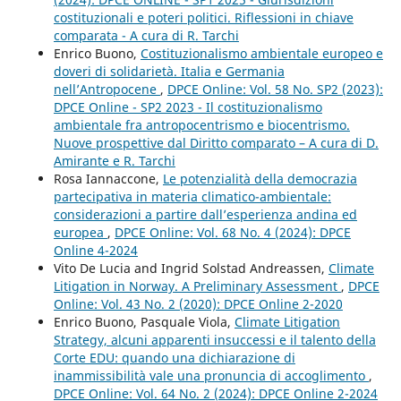
costituzionali e poteri politici. Riflessioni in chiave
comparata - A cura di R. Tarchi
Enrico Buono,
Costituzionalismo ambientale europeo e
doveri di solidarietà. Italia e Germania
nell’Antropocene
,
DPCE Online: Vol. 58 No. SP2 (2023):
DPCE Online - SP2 2023 - Il costituzionalismo
ambientale fra antropocentrismo e biocentrismo.
Nuove prospettive dal Diritto comparato – A cura di D.
Amirante e R. Tarchi
Rosa Iannaccone,
Le potenzialità della democrazia
partecipativa in materia climatico-ambientale:
considerazioni a partire dall’esperienza andina ed
europea
,
DPCE Online: Vol. 68 No. 4 (2024): DPCE
Online 4-2024
Vito De Lucia and Ingrid Solstad Andreassen,
Climate
Litigation in Norway. A Preliminary Assessment
,
DPCE
Online: Vol. 43 No. 2 (2020): DPCE Online 2-2020
Enrico Buono, Pasquale Viola,
Climate Litigation
Strategy, alcuni apparenti insuccessi e il talento della
Corte EDU: quando una dichiarazione di
inammissibilità vale una pronuncia di accoglimento
,
DPCE Online: Vol. 64 No. 2 (2024): DPCE Online 2-2024