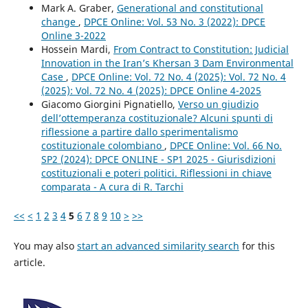
Mark A. Graber,
Generational and constitutional
change
,
DPCE Online: Vol. 53 No. 3 (2022): DPCE
Online 3-2022
Hossein Mardi,
From Contract to Constitution: Judicial
Innovation in the Iran’s Khersan 3 Dam Environmental
Case
,
DPCE Online: Vol. 72 No. 4 (2025): Vol. 72 No. 4
(2025): Vol. 72 No. 4 (2025): DPCE Online 4-2025
Giacomo Giorgini Pignatiello,
Verso un giudizio
dell’ottemperanza costituzionale? Alcuni spunti di
riflessione a partire dallo sperimentalismo
costituzionale colombiano
,
DPCE Online: Vol. 66 No.
SP2 (2024): DPCE ONLINE - SP1 2025 - Giurisdizioni
costituzionali e poteri politici. Riflessioni in chiave
comparata - A cura di R. Tarchi
<<
<
1
2
3
4
5
6
7
8
9
10
>
>>
You may also
start an advanced similarity search
for this
article.