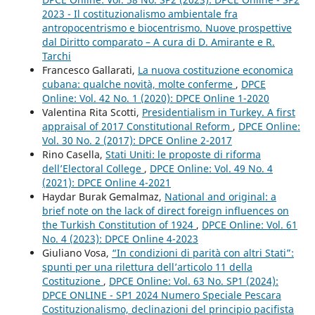
2023 - Il costituzionalismo ambientale fra
antropocentrismo e biocentrismo. Nuove prospettive
dal Diritto comparato – A cura di D. Amirante e R.
Tarchi
Francesco Gallarati,
La nuova costituzione economica
cubana: qualche novità, molte conferme
,
DPCE
Online: Vol. 42 No. 1 (2020): DPCE Online 1-2020
Valentina Rita Scotti,
Presidentialism in Turkey. A first
appraisal of 2017 Constitutional Reform
,
DPCE Online:
Vol. 30 No. 2 (2017): DPCE Online 2-2017
Rino Casella,
Stati Uniti: le proposte di riforma
dell’Electoral College
,
DPCE Online: Vol. 49 No. 4
(2021): DPCE Online 4-2021
Haydar Burak Gemalmaz,
National and original: a
brief note on the lack of direct foreign influences on
the Turkish Constitution of 1924
,
DPCE Online: Vol. 61
No. 4 (2023): DPCE Online 4-2023
Giuliano Vosa,
“In condizioni di parità con altri Stati”:
spunti per una rilettura dell’articolo 11 della
Costituzione
,
DPCE Online: Vol. 63 No. SP1 (2024):
DPCE ONLINE - SP1 2024 Numero Speciale Pescara
Costituzionalismo, declinazioni del principio pacifista