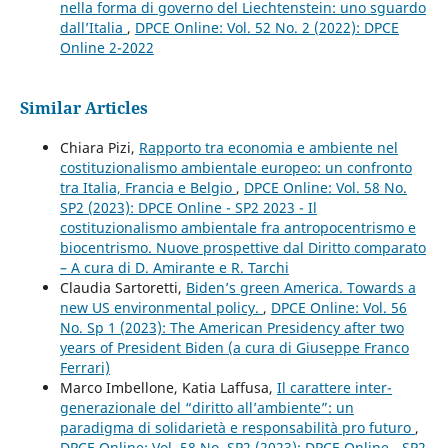
nella forma di governo del Liechtenstein: uno sguardo
dall’Italia
,
DPCE Online: Vol. 52 No. 2 (2022): DPCE
Online 2-2022
Similar Articles
Chiara Pizi,
Rapporto tra economia e ambiente nel
costituzionalismo ambientale europeo: un confronto
tra Italia, Francia e Belgio
,
DPCE Online: Vol. 58 No.
SP2 (2023): DPCE Online - SP2 2023 - Il
costituzionalismo ambientale fra antropocentrismo e
biocentrismo. Nuove prospettive dal Diritto comparato
– A cura di D. Amirante e R. Tarchi
Claudia Sartoretti,
Biden’s green America. Towards a
new US environmental policy.
,
DPCE Online: Vol. 56
No. Sp 1 (2023): The American Presidency after two
years of President Biden (a cura di Giuseppe Franco
Ferrari)
Marco Imbellone, Katia Laffusa,
Il carattere inter-
generazionale del “diritto all’ambiente”: un
paradigma di solidarietà e responsabilità pro futuro
,
DPCE Online: Vol. 58 No. SP2 (2023): DPCE Online - SP2