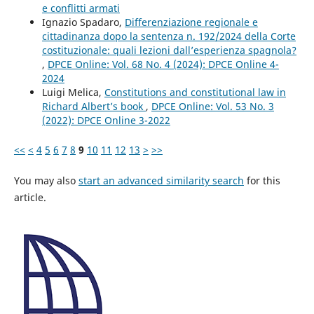
e conflitti armati
Ignazio Spadaro,
Differenziazione regionale e
cittadinanza dopo la sentenza n. 192/2024 della Corte
costituzionale: quali lezioni dall’esperienza spagnola?
,
DPCE Online: Vol. 68 No. 4 (2024): DPCE Online 4-
2024
Luigi Melica,
Constitutions and constitutional law in
Richard Albert’s book
,
DPCE Online: Vol. 53 No. 3
(2022): DPCE Online 3-2022
<<
<
4
5
6
7
8
9
10
11
12
13
>
>>
You may also
start an advanced similarity search
for this
article.