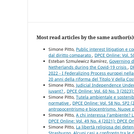
Most read articles by the same author(s)
Simone Pitto,
Public interest litigation e c
dal diritto comparato
,
DPCE Online: Vol. 5
Esteban Szmulewicz Ramírez,
Governing de
Netherlands during the Covid-19 crisis
,
D
2022 - I Federalizing Process europei nell
20 anni della riforma del Titolo V della Cos
Simone Pitto,
Judicial Independence Under 
iuvant?
,
DPCE Online: Vol. 60 No. 3 (2023
Simone Pitto,
Tutela ambientale e sostenibi
normative
,
DPCE Online: Vol. 58 No. SP2 (
antropocentrismo e biocentrismo. Nuove pro
Simone Pitto,
A chi interessa l’ambiente? La
DPCE Online: Vol. 49 No. 4 (2021): DPCE O
Simone Pitto,
La libertà religiosa dei dete
Strasburgo. Alcuni casi a confronto tra le