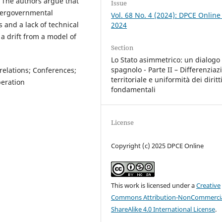
 The authors argue that
Issue
ntergovernmental
Vol. 68 No. 4 (2024): DPCE Online
 and a lack of technical
2024
 a drift from a model of
Section
Lo Stato asimmetrico: un dialogo 
spagnolo - Parte II – Differenziaz
relations; Conferences;
territoriale e uniformità dei diritt
peration
fondamentali
License
Copyright (c) 2025 DPCE Online
This work is licensed under a
Creative
Commons Attribution-NonCommercia
ShareAlike 4.0 International License
.