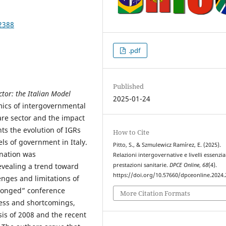
2388
.pdf
Published
tor: the Italian Model
2025-01-24
mics of intergovernmental
care sector and the impact
ts the evolution of IGRs
How to Cite
els of government in Italy.
Pitto, S., & Szmulewicz Ramírez, E. (2025).
nation was
Relazioni intergovernative e livelli essenzial
evealing a trend toward
prestazioni sanitarie.
DPCE Online
,
68
(4).
https://doi.org/10.57660/dpceonline.2024
enges and limitations of
pronged” conference
More Citation Formats
ness and shortcomings,
isis of 2008 and the recent