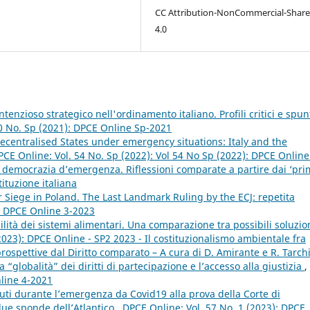
CC Attribution-NonCommercial-Share
4.0
ontenzioso strategico nell'ordinamento italiano. Profili critici e spun
0 No. Sp (2021): DPCE Online Sp-2021
centralised States under emergency situations: Italy and the
PCE Online: Vol. 54 No. Sp (2022): Vol 54 No Sp (2022): DPCE Online
a democrazia d’emergenza. Riflessioni comparate a partire dai ‘pri
tituzione italiana
Siege in Poland. The Last Landmark Ruling by the ECJ: repetita
): DPCE Online 3-2023
lità dei sistemi alimentari. Una comparazione tra possibili soluzio
2023): DPCE Online - SP2 2023 - Il costituzionalismo ambientale fra
spettive dal Diritto comparato – A cura di D. Amirante e R. Tarch
 “globalità” dei diritti di partecipazione e l’accesso alla giustizia
,
nline 4-2021
nuti durante l’emergenza da Covid19 alla prova della Corte di
 due sponde dell’Atlantico
,
DPCE Online: Vol. 57 No. 1 (2023): DPCE