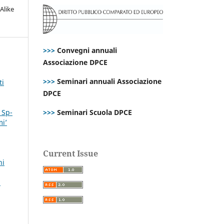
Alike
>>>
Convegni annuali
Associazione DPCE
>>>
Seminari annuali Associazione
ti
DPCE
 Sp-
>>>
Seminari Scuola DPCE
mi’
Current Issue
ni
i