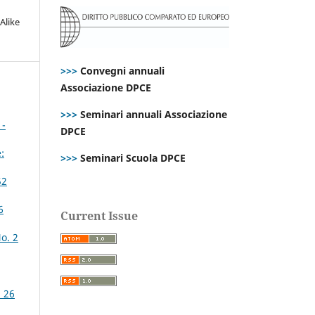
Alike
>>>
Convegni annuali
Associazione DPCE
>>>
Seminari annuali Associazione
1-
DPCE
:
>>>
Seminari Scuola DPCE
52
6
Current Issue
o. 2
. 26