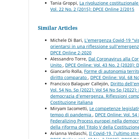
Tania Groppi,
La rivoluzione costituzionale
Vol. 22 No. 2 (2015): DPCE Online 2/2015
Similar Articles
Michele Di Bari,
L’emergenza Covid-19 “vista
orientarsi in una riflessione sull’emergen
DPCE Online 2-2020
Alessandro Torre,
Dal Coronavirus alla Co
Unito
,
DPCE Online: Vol. 43 No. 2 (2020):
Giancarlo Rolla,
Forme di autonomia territ
diritto comparato
,
DPCE Online: Vol. 68 N
Francisco Balaguer Callejón,
Diritto dell’
Vol. 54 No. Sp (2022): Vol 54 No Sp (2022)
democrazia d’emergenza. Riflessioni compar
Costituzione italiana
Miryam Iacometti,
Le competenze legislative
tempo di pandemia
,
DPCE Online: Vol. 54 
Federalizing Process europei nella democra
della riforma del Titolo V della Costituzione
Arianna Vedaschi,
Il Covid-19, l’ultimo s