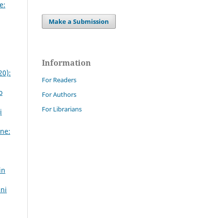
e:
Make a Submission
Information
20):
For Readers
o
For Authors
For Librarians
i
ne:
in
nni