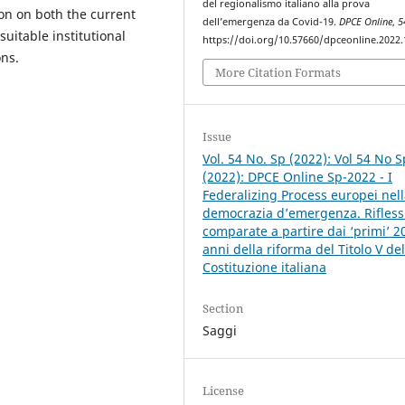
del regionalismo italiano alla prova
tion on both the current
dell’emergenza da Covid-19.
DPCE Online
,
5
uitable institutional
https://doi.org/10.57660/dpceonline.2022
ns.
More Citation Formats
Issue
Vol. 54 No. Sp (2022): Vol 54 No S
(2022): DPCE Online Sp-2022 - I
Federalizing Process europei nel
democrazia d’emergenza. Rifless
comparate a partire dai ‘primi’ 2
anni della riforma del Titolo V del
Costituzione italiana
Section
Saggi
License