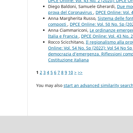
DPCE Online: Vol. 43 No. 2 (2020): DPCE O
Diego Baldoni, Samuele Gherardi,
Due mode
prova del Coronavirus
,
DPCE Online: Vol. 
Anna Margherita Russo,
Sistema delle font
composti
,
DPCE Online: Vol. 50 No. Sp (2
Anna Ciammariconi,
Le ordinanze emergenzi
Italia e Francia
,
DPCE Online: Vol. 43 No. 
Rocco Scicchitano,
Il regionalismo alla pr
Online: Vol. 54 No. Sp (2022): Vol 54 No S
democrazia d’emergenza. Riflessioni compar
Costituzione italiana
1
2
3
4
5
6
7
8
9
10
>
>>
You may also
start an advanced similarity searc