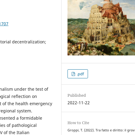
1707
torial decentralization;
.pdf
onalism under the test of
Published
gical reflection on
2022-11-22
t of the health emergency
regional system.
resented a formidable
How to Cite
ies of pathological
Groppi, T. (2022). Tra fatto e diritto: il grov
V of the Italian