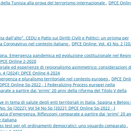
 della Tunisia alla prova del terrorismo internazionale
,
DPCE Onlin
 dall’alto”. CEDU e Patto sui Diritti Civili e Politici: un prisma per
za Coronavirus nel contesto italiano
,
DPCE Online: Vol. 43 No. 2 (20
rona. Emergenza pandemica ed evoluzione costituzionale nel Regn
 DPCE Online 2-2020
oriale ed esperienze di regionalismo asimmetrico: considerazioni d
o. 4 (2024): DPCE Online 4-2024
emergenza e pluralismo territoriale nel contesto europeo
,
DPCE Onli
: DPCE Online Sp-2022 - I Federalizing Process europei nella
ate a partire dai ‘primi’ 20 anni della riforma del Titolo V della
 in tema di salute degli enti territoriali in Italia, Spagna e Belgio 
No. Sp (2022): Vol 54 No Sp (2022): DPCE Online Sp-2022 - I
zia d’emergenza. Riflessioni comparate a partire dai ‘primi’ 20 a
 italiana
tress test per gli ordinamenti democratici: uno sguardo comparato
,