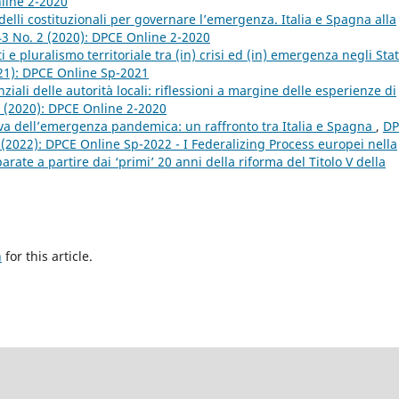
nline 2-2020
lli costituzionali per governare l’emergenza. Italia e Spagna alla
43 No. 2 (2020): DPCE Online 2-2020
i e pluralismo territoriale tra (in) crisi ed (in) emergenza negli Stat
021): DPCE Online Sp-2021
ali delle autorità locali: riflessioni a margine delle esperienze di
2 (2020): DPCE Online 2-2020
ova dell’emergenza pandemica: un raffronto tra Italia e Spagna
,
DP
p (2022): DPCE Online Sp-2022 - I Federalizing Process europei nella
ate a partire dai ‘primi’ 20 anni della riforma del Titolo V della
h
for this article.