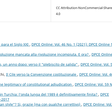
CC Attribution-NonCommercial-Share
4.0
 para el Siglo XXI
,
DPCE Online: Vol. 46 No. 1 (2021): DPCE Online 
rivoluzione mancata alla rivoluzione incompiuta. E ora?
,
DPCE Online
o, un anno dopo: verso il “plebiscito de salida”
,
DPCE Online: Vol. 
chi,
Il Cile verso la Convenzione costituzionale
,
DPCE Online: Vol. 4
e legitimacy of constitutional adjudication
,
DPCE Online: Vol. 59 N
to in Turchia: l’onda lunga del 1989 è definitivamente finita?
,
DPCE
1-2017
lian style"? Sì, grazie (ma con qualche correttivo)
,
DPCE Online: Vol