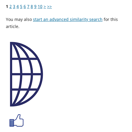
1
2
3
4
5
6
7
8
9
10
>
>>
You may also
start an advanced similarity search
for this
article.