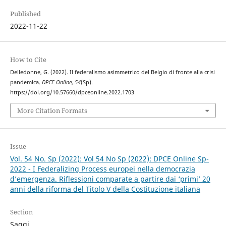
Published
2022-11-22
How to Cite
Delledonne, G. (2022). Il federalismo asimmetrico del Belgio di fronte alla crisi
pandemica.
DPCE Online
,
54
(Sp).
https://doi.org/10.57660/dpceonline.2022.1703
More Citation Formats
Issue
Vol. 54 No. Sp (2022): Vol 54 No Sp (2022): DPCE Online Sp-
2022 - I Federalizing Process europei nella democrazia
d’emergenza. Riflessioni comparate a partire dai ‘primi’ 20
anni della riforma del Titolo V della Costituzione italiana
Section
Saggi