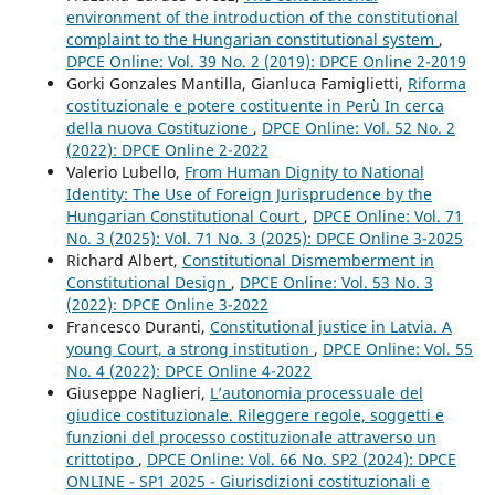
environment of the introduction of the constitutional
complaint to the Hungarian constitutional system
,
DPCE Online: Vol. 39 No. 2 (2019): DPCE Online 2-2019
Gorki Gonzales Mantilla, Gianluca Famiglietti,
Riforma
costituzionale e potere costituente in Perù In cerca
della nuova Costituzione
,
DPCE Online: Vol. 52 No. 2
(2022): DPCE Online 2-2022
Valerio Lubello,
From Human Dignity to National
Identity: The Use of Foreign Jurisprudence by the
Hungarian Constitutional Court
,
DPCE Online: Vol. 71
No. 3 (2025): Vol. 71 No. 3 (2025): DPCE Online 3-2025
Richard Albert,
Constitutional Dismemberment in
Constitutional Design
,
DPCE Online: Vol. 53 No. 3
(2022): DPCE Online 3-2022
Francesco Duranti,
Constitutional justice in Latvia. A
young Court, a strong institution
,
DPCE Online: Vol. 55
No. 4 (2022): DPCE Online 4-2022
Giuseppe Naglieri,
L’autonomia processuale del
giudice costituzionale. Rileggere regole, soggetti e
funzioni del processo costituzionale attraverso un
crittotipo
,
DPCE Online: Vol. 66 No. SP2 (2024): DPCE
ONLINE - SP1 2025 - Giurisdizioni costituzionali e