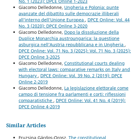
No. 1 (2023): DPCE Online 1-2023
Giacomo Delledonne,
Ungheria e Polonia: punte
avanzate del dibattito sulle democrazie illiberali
all’interno dell’Unione Europea
,
DPCE Online: Vol. 44
No. 3 (2020): DPCE Online 3-2020
Giacomo Delledonne,
Dopo la dissoluzione della
Duplice Monarchia austroungarica: la questione
asburgica nell’Austria repubblicana e in Ungheria
,
DPCE Online: Vol. 71 No. 3 (2025): Vol. 71 No. 3 (2025):
DPCE Online 3-2025
Giacomo Delledonne,
Constitutional courts dealing
with electoral laws: comparative remarks on Italy and
Hungary
,
DPCE Online: Vol. 39 No. 2 (2019): DPCE
Online 2-2019
Giacomo Delledonne,
La legislazione elettorale come
campo di tensione fra parlamenti e corti: riflessioni
comparatistiche
,
DPCE Online: Vol. 41 No. 4 (2019):
DPCE Online 4-2019
Similar Articles
Fruzsina Gárdos-Orosz,
The constitutional