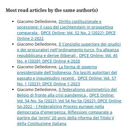
Most read articles by the same author(s)
Giacomo Delledonne,
Diritto costituzionale e
secessione: il caso del Liechtenstein in prospettiva
comparata
,
DPCE Online: Vol. 52 No. 2 (2022): DPCE
Online 2-2022
Giacomo Delledonne,
Il Consiglio superiore dei giudici
e dei procuratori nell’ordinamento turco, fra alleanza
repubblicana e derive illiberali
,
DPCE Online: Vol. 45
No. 4 (2020): DPCE Online 4-2020
Giacomo Delledonne,
La forma di governo
presidenziale dell’Indonesia, fra lasciti autoritari del
passato e inquietudini recenti
,
DPCE Online: Vol. 57
No. 1 (2023): DPCE Online 1-2023
Giacomo Delledonne,
Il federalismo asimmetrico del
Belgio di fronte alla crisi pandemica
,
DPCE Online:
Vol. 54 No. Sp (2022): Vol 54 No Sp (2022): DPCE Online
Sp-2022 - I Federalizing Process europei nella
democrazia d’emergenza. Riflessioni comparate a
partire dai ‘primi’ 20 anni della riforma del Titolo V
della Costituzione italiana