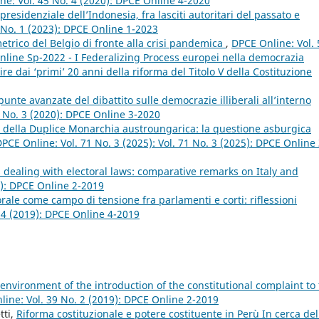
ne: Vol. 45 No. 4 (2020): DPCE Online 4-2020
residenziale dell’Indonesia, fra lasciti autoritari del passato e
 No. 1 (2023): DPCE Online 1-2023
etrico del Belgio di fronte alla crisi pandemica
,
DPCE Online: Vol. 
nline Sp-2022 - I Federalizing Process europei nella democrazia
e dai ‘primi’ 20 anni della riforma del Titolo V della Costituzione
unte avanzate del dibattito sulle democrazie illiberali all’interno
 No. 3 (2020): DPCE Online 3-2020
 della Duplice Monarchia austroungarica: la questione asburgica
PCE Online: Vol. 71 No. 3 (2025): Vol. 71 No. 3 (2025): DPCE Online 
s dealing with electoral laws: comparative remarks on Italy and
9): DPCE Online 2-2019
orale come campo di tensione fra parlamenti e corti: riflessioni
 4 (2019): DPCE Online 4-2019
 environment of the introduction of the constitutional complaint to
ine: Vol. 39 No. 2 (2019): DPCE Online 2-2019
tti,
Riforma costituzionale e potere costituente in Perù In cerca del