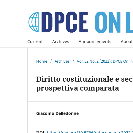
Current
Archives
Announcements
About
Home
/
Archives
/
Vol. 52 No. 2 (2022): DPCE Onli
Diritto costituzionale e sec
prospettiva comparata
Giacomo Delledonne
DOI:
https://doi.org/10.57660/dpceonline.2022.