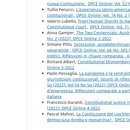
nuova Costituzione
,
DPCE Online: Vol. 52 
Tullio Fenucci,
L’esperienza latino-americ
costituzionali
,
DPCE Online: Vol. 74 No. 2 
Valerio Lubello,
From Human Dignity to Nat
Constitutional Court
,
DPCE Online: Vol. 71
Anna Gamper,
The Two Centennials: Austri
No. 2 (2022): DPCE Online 2-2022
Simone Pitto,
Secessione, autodeterminazion
separatiste
,
DPCE Online: Vol. 66 No. SP2 
politici. Riflessioni in chiave comparata - A
Richard Albert,
Constitutional Dismemberm
Online 3-2022
Paolo Passaglia,
La pandemia e la centralità
giurisdizioni costituzionali. Spunti di rif
Sp (2022): Vol 54 No Sp (2022): DPCE Onlin
d’emergenza. Riflessioni comparate a partir
italiana
Francesco Duranti,
Constitutional justice i
(2022): DPCE Online 4-2022
Pascal Mahon,
La Costituzione del Liechten
democrazia diretta e monarchia?
,
DPCE On