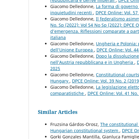
repubblicana e derive illiberali
,
DPCE Onli
Giacomo Delledonne,
La forma di governo p
inquietudini recenti
,
DPCE Online: Vol. 57
Giacomo Delledonne,
Il federalismo asimm
No. Sp (2022): Vol 54 No Sp (2022): DPCE O
d’emergenza. Riflessioni comparate a partir
italiana
Giacomo Delledonne,
Ungheria e Polonia: p
dell’Unione Europea
,
DPCE Online: Vol. 44
Giacomo Delledonne,
Dopo la dissoluzione
nell’Austria repubblicana e in Ungheria
,
D
2025
Giacomo Delledonne,
Constitutional court
Hungary
,
DPCE Online: Vol. 39 No. 2 (201
Giacomo Delledonne,
La legislazione elett
comparatistiche
,
DPCE Online: Vol. 41 No.
Similar Articles
Fruzsina Gárdos-Orosz,
The constitutional
Hungarian constitutional system
,
DPCE Onl
Gorki Gonzales Mantilla, Gianluca Famiglie