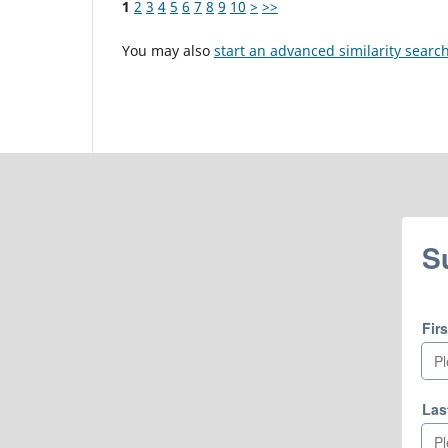
1
2
3
4
5
6
7
8
9
10
>
>>
You may also
start an advanced similarity searc