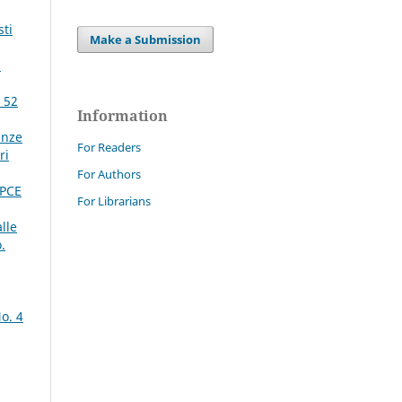
sti
Make a Submission
n
 52
Information
anze
For Readers
ri
For Authors
DPCE
For Librarians
lle
.
o. 4