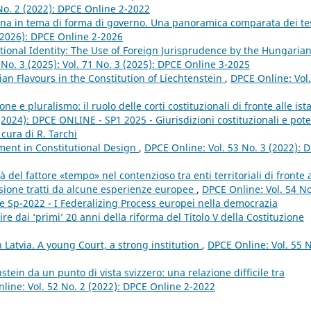
No. 2 (2022): DPCE Online 2-2022
ana in tema di forma di governo. Una panoramica comparata dei te
(2026): DPCE Online 2-2026
ional Identity: The Use of Foreign Jurisprudence by the Hungaria
 No. 3 (2025): Vol. 71 No. 3 (2025): DPCE Online 3-2025
an Flavours in the Constitution of Liechtenstein
,
DPCE Online: Vol.
e e pluralismo: il ruolo delle corti costituzionali di fronte alle ist
(2024): DPCE ONLINE - SP1 2025 - Giurisdizioni costituzionali e pote
 cura di R. Tarchi
ent in Constitutional Design
,
DPCE Online: Vol. 53 No. 3 (2022): 
 del fattore «tempo» nel contenzioso tra enti territoriali di fronte a
lessione tratti da alcune esperienze europee
,
DPCE Online: Vol. 54 No
e Sp-2022 - I Federalizing Process europei nella democrazia
e dai ‘primi’ 20 anni della riforma del Titolo V della Costituzione
n Latvia. A young Court, a strong institution
,
DPCE Online: Vol. 55 N
stein da un punto di vista svizzero: una relazione difficile tra
line: Vol. 52 No. 2 (2022): DPCE Online 2-2022