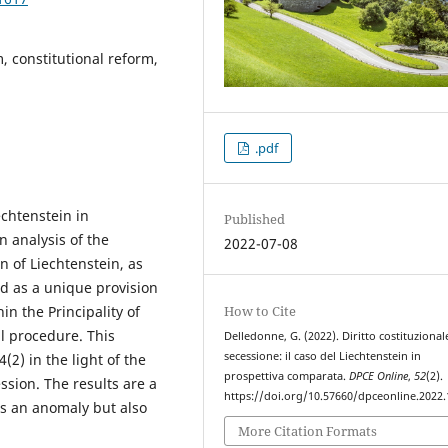
, constitutional reform,
.pdf
echtenstein in
Published
n analysis of the
2022-07-08
on of Liechtenstein, as
d as a unique provision
How to Cite
in the Principality of
al procedure. This
Delledonne, G. (2022). Diritto costituzional
secessione: il caso del Liechtenstein in
(2) in the light of the
prospettiva comparata.
DPCE Online
,
52
(2).
ssion. The results are a
https://doi.org/10.57660/dpceonline.2022
as an anomaly but also
More Citation Formats