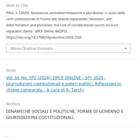
How to Cite
Pitto, S. (2025). Secessione, autodeterminazione e pluralismo: il ruolo delle
corti costituzionali di fronte alle istanze separatiste: Secession, self-
determination and pluralism: the role of constitutional courts vis-à-vis
separatist claims .
DPCE Online
,
66
(SP2).
https://doi.org/10.57660/dpceonline.2024.2334
More Citation Formats
Issue
Vol. 66 No. SP2 (2024): DPCE ONLINE - SP1 2025 -
Giurisdizioni costituzionali e poteri politici. Riflessioni in
chiave comparata - A cura di R. Tarchi
Section
DINAMICHE SOCIALI E POLITICHE, FORME DI GOVERNO E
GIURISDIZIONI COSTITUZIONALI