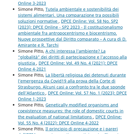
Online 3-2023
Simone Pitto,
Tutela ambientale e sostenibilità dei
sistemi alimentari. Una comparazione tra possibili
soluzioni normative
,
DPCE Online: Vol. 58 No. SP2
(2023): DPCE Online - SP2 2023 - Il costituzionalismo
ambientale fra antropocentrismo e biocentrismo.
Nuove prospettive dal Diritto comparato – A cura di D.
Amirante e R. Tarchi
Simone Pitto,
A chi interessa l’ambiente? La
“globalità” dei diritti di partecipazione e l’accesso alla
giustizia
,
DPCE Online: Vol. 49 No. 4 (2021): DPCE
Online 4-2021
Simone Pitto,
La libertà religiosa dei detenuti durante
l’emergenza da Covid19 alla prova della Corte di
Strasburgo. Alcuni casi a confronto tra le due sponde
dell’Atlantico
,
DPCE Online: Vol. 57 No. 1 (2023): DPCE
Online 1-2023
Simone Pitto,
Genetically modified organisms and
coexistence measures: the role of domestic courts in
the evaluation of national limitations
,
DPCE Online:
Vol. 55 No. 4 (2022): DPCE Online 4-2022
Simone Pitto,
Il principio di precauzione e i pareri