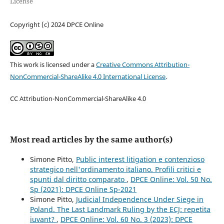
License
Copyright (c) 2024 DPCE Online
This work is licensed under a
Creative Commons Attribution-
NonCommercial-ShareAlike 4.0 International License
.
CC Attribution-NonCommercial-ShareAlike 4.0
Most read articles by the same author(s)
Simone Pitto,
Public interest litigation e contenzioso
strategico nell'ordinamento italiano. Profili critici e
spunti dal diritto comparato
,
DPCE Online: Vol. 50 No.
Sp (2021): DPCE Online Sp-2021
Simone Pitto,
Judicial Independence Under Siege in
Poland. The Last Landmark Ruling by the ECJ: repetita
iuvant?
,
DPCE Online: Vol. 60 No. 3 (2023): DPCE