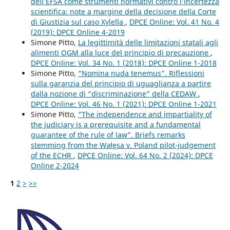
dell’EFSA come strumenti normativi contro l’incertezza
scientifica: note a margine della decisione della Corte
di Giustizia sul caso Xylella
,
DPCE Online: Vol. 41 No. 4
(2019): DPCE Online 4-2019
Simone Pitto,
La legittimità delle limitazioni statali agli
alimenti OGM alla luce del principio di precauzione
,
DPCE Online: Vol. 34 No. 1 (2018): DPCE Online 1-2018
Simone Pitto,
“Nomina nuda tenemus”. Riflessioni
sulla garanzia del principio di uguaglianza a partire
dalla nozione di “discriminazione” della CEDAW
,
DPCE Online: Vol. 46 No. 1 (2021): DPCE Online 1-2021
Simone Pitto,
“The independence and impartiality of
the judiciary is a prerequisite and a fundamental
guarantee of the rule of law”. Briefs remarks
stemming from the Wałęsa v. Poland pilot-judgement
of the ECHR
,
DPCE Online: Vol. 64 No. 2 (2024): DPCE
Online 2-2024
1
2
>
>>