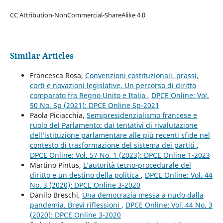
CC Attribution-NonCommercial-ShareAlike 4.0
Similar Articles
Francesca Rosa,
Convenzioni costituzionali, prassi,
corti e novazioni legislative. Un percorso di diritto
comparato fra Regno Unito e Italia
,
DPCE Online: Vol.
50 No. Sp (2021): DPCE Online Sp-2021
Paola Piciacchia,
Semipresidenzialismo francese e
ruolo del Parlamento: dai tentativi di rivalutazione
dell’istituzione parlamentare alle più recenti sfide nel
contesto di trasformazione del sistema dei partiti
,
DPCE Online: Vol. 57 No. 1 (2023): DPCE Online 1-2023
Martino Pintus,
L’autorità tecno-procedurale del
diritto e un destino della politica
,
DPCE Online: Vol. 44
No. 3 (2020): DPCE Online 3-2020
Danilo Breschi,
Una democrazia messa a nudo dalla
pandemia. Brevi riflessioni
,
DPCE Online: Vol. 44 No. 3
(2020): DPCE Online 3-2020