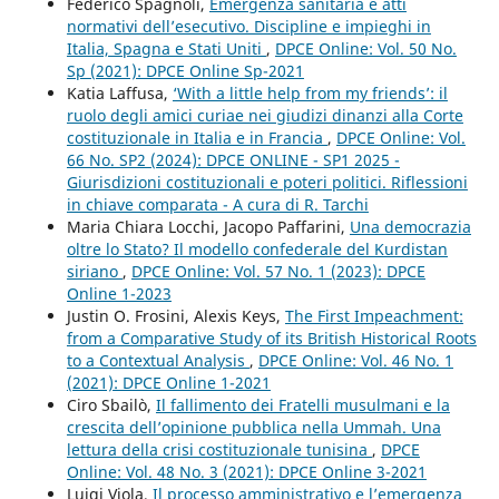
Federico Spagnoli,
Emergenza sanitaria e atti
normativi dell’esecutivo. Discipline e impieghi in
Italia, Spagna e Stati Uniti
,
DPCE Online: Vol. 50 No.
Sp (2021): DPCE Online Sp-2021
Katia Laffusa,
‘With a little help from my friends’: il
ruolo degli amici curiae nei giudizi dinanzi alla Corte
costituzionale in Italia e in Francia
,
DPCE Online: Vol.
66 No. SP2 (2024): DPCE ONLINE - SP1 2025 -
Giurisdizioni costituzionali e poteri politici. Riflessioni
in chiave comparata - A cura di R. Tarchi
Maria Chiara Locchi, Jacopo Paffarini,
Una democrazia
oltre lo Stato? Il modello confederale del Kurdistan
siriano
,
DPCE Online: Vol. 57 No. 1 (2023): DPCE
Online 1-2023
Justin O. Frosini, Alexis Keys,
The First Impeachment:
from a Comparative Study of its British Historical Roots
to a Contextual Analysis
,
DPCE Online: Vol. 46 No. 1
(2021): DPCE Online 1-2021
Ciro Sbailò,
Il fallimento dei Fratelli musulmani e la
crescita dell’opinione pubblica nella Ummah. Una
lettura della crisi costituzionale tunisina
,
DPCE
Online: Vol. 48 No. 3 (2021): DPCE Online 3-2021
Luigi Viola,
Il processo amministrativo e l’emergenza