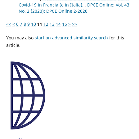
Covid-19 in Francia (e in Italia).
,
DPCE Online: Vol. 43
No. 2 (2020): DPCE Online 2-2020
<<
<
6
7
8
9
10
11
12
13
14
15
>
>>
You may also
start an advanced similarity search
for this
article.