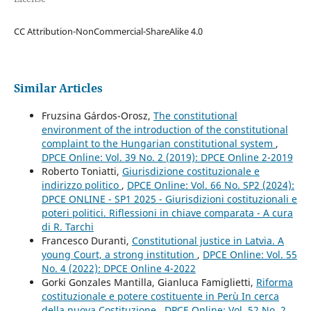
CC Attribution-NonCommercial-ShareAlike 4.0
Similar Articles
Fruzsina Gárdos-Orosz,
The constitutional
environment of the introduction of the constitutional
complaint to the Hungarian constitutional system
,
DPCE Online: Vol. 39 No. 2 (2019): DPCE Online 2-2019
Roberto Toniatti,
Giurisdizione costituzionale e
indirizzo politico
,
DPCE Online: Vol. 66 No. SP2 (2024):
DPCE ONLINE - SP1 2025 - Giurisdizioni costituzionali e
poteri politici. Riflessioni in chiave comparata - A cura
di R. Tarchi
Francesco Duranti,
Constitutional justice in Latvia. A
young Court, a strong institution
,
DPCE Online: Vol. 55
No. 4 (2022): DPCE Online 4-2022
Gorki Gonzales Mantilla, Gianluca Famiglietti,
Riforma
costituzionale e potere costituente in Perù In cerca
della nuova Costituzione
,
DPCE Online: Vol. 52 No. 2