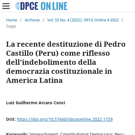
Home
/
Archives
/
Vol. 55 No. 4 (2022): DPCE Online 4-2022
/
Saggi
La recente destituzione di Pedro
Castillo (Peru) come riflesso
dell’indebolimento della
democrazia costituzionale in
America Latina
Luiz Guilherme Arcaro Conci
DOI:
https://doi.org/10.57660/dpceonline.2022.1729
Keywords:
Impeachment; Constitutional Democracy; Peru;