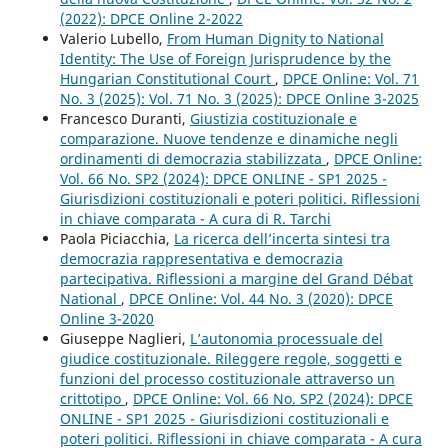
(2022): DPCE Online 2-2022
Valerio Lubello,
From Human Dignity to National
Identity: The Use of Foreign Jurisprudence by the
Hungarian Constitutional Court
,
DPCE Online: Vol. 71
No. 3 (2025): Vol. 71 No. 3 (2025): DPCE Online 3-2025
Francesco Duranti,
Giustizia costituzionale e
comparazione. Nuove tendenze e dinamiche negli
ordinamenti di democrazia stabilizzata
,
DPCE Online:
Vol. 66 No. SP2 (2024): DPCE ONLINE - SP1 2025 -
Giurisdizioni costituzionali e poteri politici. Riflessioni
in chiave comparata - A cura di R. Tarchi
Paola Piciacchia,
La ricerca dell’incerta sintesi tra
democrazia rappresentativa e democrazia
partecipativa. Riflessioni a margine del Grand Débat
National
,
DPCE Online: Vol. 44 No. 3 (2020): DPCE
Online 3-2020
Giuseppe Naglieri,
L’autonomia processuale del
giudice costituzionale. Rileggere regole, soggetti e
funzioni del processo costituzionale attraverso un
crittotipo
,
DPCE Online: Vol. 66 No. SP2 (2024): DPCE
ONLINE - SP1 2025 - Giurisdizioni costituzionali e
poteri politici. Riflessioni in chiave comparata - A cura