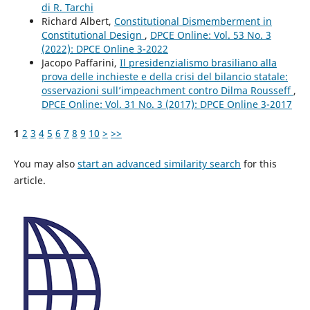
di R. Tarchi
Richard Albert,
Constitutional Dismemberment in
Constitutional Design
,
DPCE Online: Vol. 53 No. 3
(2022): DPCE Online 3-2022
Jacopo Paffarini,
Il presidenzialismo brasiliano alla
prova delle inchieste e della crisi del bilancio statale:
osservazioni sull’impeachment contro Dilma Rousseff
,
DPCE Online: Vol. 31 No. 3 (2017): DPCE Online 3-2017
1
2
3
4
5
6
7
8
9
10
>
>>
You may also
start an advanced similarity search
for this
article.