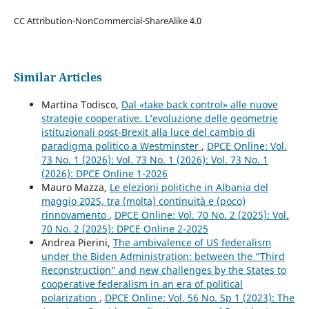
CC Attribution-NonCommercial-ShareAlike 4.0
Similar Articles
Martina Todisco,
Dal «take back control» alle nuove
strategie cooperative. L’evoluzione delle geometrie
istituzionali post-Brexit alla luce del cambio di
paradigma politico a Westminster
,
DPCE Online: Vol.
73 No. 1 (2026): Vol. 73 No. 1 (2026): Vol. 73 No. 1
(2026): DPCE Online 1-2026
Mauro Mazza,
Le elezioni politiche in Albania del
maggio 2025, tra (molta) continuità e (poco)
rinnovamento
,
DPCE Online: Vol. 70 No. 2 (2025): Vol.
70 No. 2 (2025): DPCE Online 2-2025
Andrea Pierini,
The ambivalence of US federalism
under the Biden Administration: between the “Third
Reconstruction” and new challenges by the States to
cooperative federalism in an era of political
polarization
,
DPCE Online: Vol. 56 No. Sp 1 (2023): The