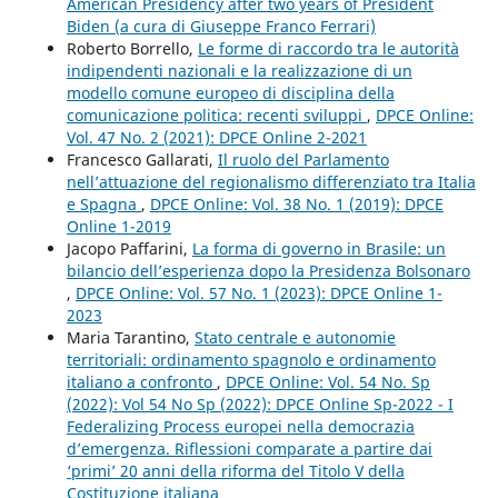
American Presidency after two years of President
Biden (a cura di Giuseppe Franco Ferrari)
Roberto Borrello,
Le forme di raccordo tra le autorità
indipendenti nazionali e la realizzazione di un
modello comune europeo di disciplina della
comunicazione politica: recenti sviluppi
,
DPCE Online:
Vol. 47 No. 2 (2021): DPCE Online 2-2021
Francesco Gallarati,
Il ruolo del Parlamento
nell’attuazione del regionalismo differenziato tra Italia
e Spagna
,
DPCE Online: Vol. 38 No. 1 (2019): DPCE
Online 1-2019
Jacopo Paffarini,
La forma di governo in Brasile: un
bilancio dell’esperienza dopo la Presidenza Bolsonaro
,
DPCE Online: Vol. 57 No. 1 (2023): DPCE Online 1-
2023
Maria Tarantino,
Stato centrale e autonomie
territoriali: ordinamento spagnolo e ordinamento
italiano a confronto
,
DPCE Online: Vol. 54 No. Sp
(2022): Vol 54 No Sp (2022): DPCE Online Sp-2022 - I
Federalizing Process europei nella democrazia
d’emergenza. Riflessioni comparate a partire dai
‘primi’ 20 anni della riforma del Titolo V della
Costituzione italiana