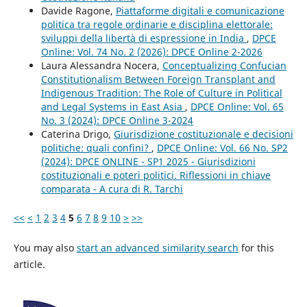
Davide Ragone,
Piattaforme digitali e comunicazione
politica tra regole ordinarie e disciplina elettorale:
sviluppi della libertà di espressione in India
,
DPCE
Online: Vol. 74 No. 2 (2026): DPCE Online 2-2026
Laura Alessandra Nocera,
Conceptualizing Confucian
Constitutionalism Between Foreign Transplant and
Indigenous Tradition: The Role of Culture in Political
and Legal Systems in East Asia
,
DPCE Online: Vol. 65
No. 3 (2024): DPCE Online 3-2024
Caterina Drigo,
Giurisdizione costituzionale e decisioni
politiche: quali confini?
,
DPCE Online: Vol. 66 No. SP2
(2024): DPCE ONLINE - SP1 2025 - Giurisdizioni
costituzionali e poteri politici. Riflessioni in chiave
comparata - A cura di R. Tarchi
<<
<
1
2
3
4
5
6
7
8
9
10
>
>>
You may also
start an advanced similarity search
for this
article.