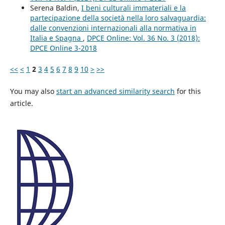
Serena Baldin,
I beni culturali immateriali e la
partecipazione della società nella loro salvaguardia:
dalle convenzioni internazionali alla normativa in
Italia e Spagna
,
DPCE Online: Vol. 36 No. 3 (2018):
DPCE Online 3-2018
<<
<
1
2
3
4
5
6
7
8
9
10
>
>>
You may also
start an advanced similarity search
for this
article.