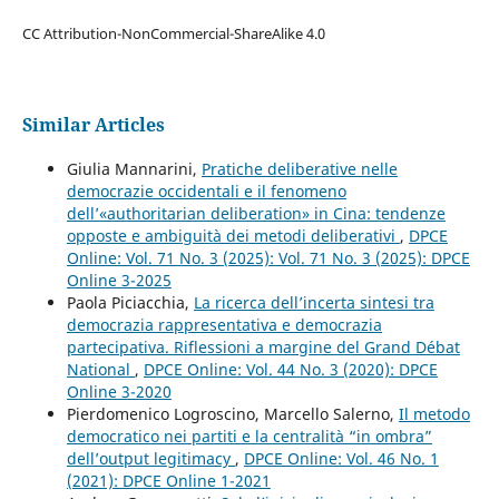
CC Attribution-NonCommercial-ShareAlike 4.0
Similar Articles
Giulia Mannarini,
Pratiche deliberative nelle
democrazie occidentali e il fenomeno
dell’«authoritarian deliberation» in Cina: tendenze
opposte e ambiguità dei metodi deliberativi
,
DPCE
Online: Vol. 71 No. 3 (2025): Vol. 71 No. 3 (2025): DPCE
Online 3-2025
Paola Piciacchia,
La ricerca dell’incerta sintesi tra
democrazia rappresentativa e democrazia
partecipativa. Riflessioni a margine del Grand Débat
National
,
DPCE Online: Vol. 44 No. 3 (2020): DPCE
Online 3-2020
Pierdomenico Logroscino, Marcello Salerno,
Il metodo
democratico nei partiti e la centralità “in ombra”
dell’output legitimacy
,
DPCE Online: Vol. 46 No. 1
(2021): DPCE Online 1-2021