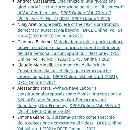
Andrea Guazzarotti,
Solo l’inizio di una rivoluzione
giudiziaria? Un’interpretazione politica e “di contesto”
di Van Gend en Loos
,
DPCE Online: Vol. 70 No. 2
(2025): Vol. 70 No. 2 (2025): DPCE Online 2-2025
Nilay Arat,
Single party era of the 1924 Constitution:
democracy, autocracy & beyond
,
DPCE Online: Vol. 61
No. 4 (2023): DPCE Online 4-2023
Gianluca Bellomo,
Metodo democratico, partiti politici,
nuove tecnologie e basi giuridiche per il trattamento
dei dati personali: alcuni spunti di riflessione
,
DPCE
Online: Vol. 46 No. 1 (2021): DPCE Online 1-2021
Claudio Martinelli,
Le dinamiche della British
Constitution alla luce delle regole democratiche
interne ai partiti
,
DPCE Online: Vol. 46 No. 1 (2021):
DPCE Online 1-2021
Alessandro Torre,
«Where have Labour's
constitutional proposals come from?»: introduzione a
A New Britain: Renewing Our Democracy and
Rebuilding Our Economy
,
DPCE Online: Vol. 65 No. 3
(2024): DPCE Online 3-2024
Simone Gianello,
Il sistema-partito come specchio
della concezione democratica di Fidesz
,
DPCE Online:
Vol. 46 No. 1 (2021): DPCE Online 1-2021