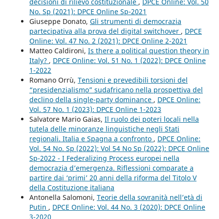
decisioni di rilievo costituzionale
,
DPCE Online: Vol. 50
No. Sp (2021): DPCE Online Sp-2021
Giuseppe Donato,
Gli strumenti di democrazia
partecipativa alla prova del digital switchover
,
DPCE
Online: Vol. 47 No. 2 (2021): DPCE Online 2-2021
Matteo Caldironi,
Is there a political question theory in
Italy?
,
DPCE Online: Vol. 51 No. 1 (2022): DPCE Online
1-2022
Romano Orrù,
Tensioni e prevedibili torsioni del
“presidenzialismo” sudafricano nella prospettiva del
declino della single-party dominance
,
DPCE Online:
Vol. 57 No. 1 (2023): DPCE Online 1-2023
Salvatore Mario Gaias,
Il ruolo dei poteri locali nella
tutela delle minoranze linguistiche negli Stati
regionali. Italia e Spagna a confronto
,
DPCE Online:
Vol. 54 No. Sp (2022): Vol 54 No Sp (2022): DPCE Online
Sp-2022 - I Federalizing Process europei nella
democrazia d’emergenza. Riflessioni comparate a
partire dai ‘primi’ 20 anni della riforma del Titolo V
della Costituzione italiana
Antonella Salomoni,
Teorie della sovranità nell’età di
Putin
,
DPCE Online: Vol. 44 No. 3 (2020): DPCE Online
3-2020