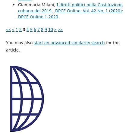
Giammaria Milani,
I diritti politici nella Costituzione
cubana del 2019
,
DPCE Online: Vol. 42 No. 1 (2020):
DPCE Online 1-2020
<<
<
1
2
3
4
5
6
7
8
9
10
>
>>
You may also
start an advanced similarity search
for this
article.