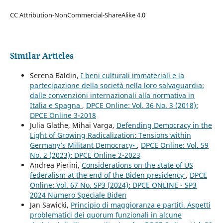
CC Attribution-NonCommercial-ShareAlike 4.0
Similar Articles
Serena Baldin,
I beni culturali immateriali e la
partecipazione della società nella loro salvaguardia:
dalle convenzioni internazionali alla normativa in
Italia e Spagna
,
DPCE Online: Vol. 36 No. 3 (2018):
DPCE Online 3-2018
Julia Glathe, Mihai Varga,
Defending Democracy in the
Light of Growing Radicalization: Tensions within
Germany’s Militant Democracy•
,
DPCE Online: Vol. 59
No. 2 (2023): DPCE Online 2-2023
Andrea Pierini,
Considerations on the state of US
federalism at the end of the Biden presidency
,
DPCE
Online: Vol. 67 No. SP3 (2024): DPCE ONLINE - SP3
2024 Numero Speciale Biden
Jan Sawicki,
Principio di maggioranza e partiti. Aspetti
problematici dei quorum funzionali in alcune