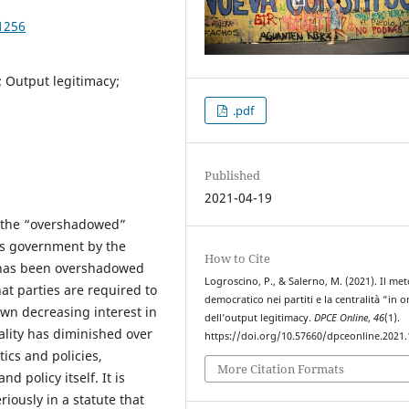
1256
; Output legitimacy;
.pdf
Published
2021-04-19
d the “overshadowed”
 is government by the
How to Cite
le has been overshadowed
Logroscino, P., & Salerno, M. (2021). Il me
at parties are required to
democratico nei partiti e la centralità “in
own decreasing interest in
dell’output legitimacy.
DPCE Online
,
46
(1).
uality has diminished over
https://doi.org/10.57660/dpceonline.2021
tics and policies,
More Citation Formats
nd policy itself. It is
iously in a statute that