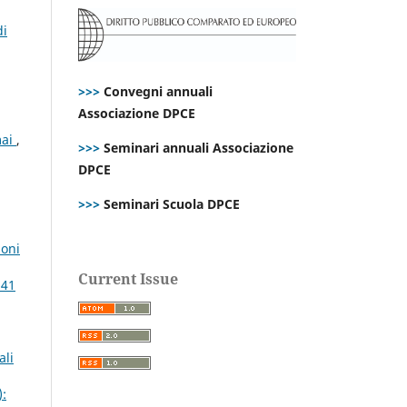
di
>>>
Convegni annuali
Associazione DPCE
mai
,
>>>
Seminari annuali Associazione
DPCE
>>>
Seminari Scuola DPCE
ioni
Current Issue
 41
ali
):