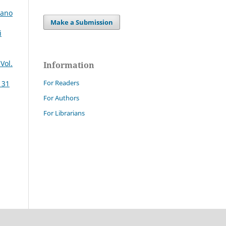
iano
Make a Submission
i
Vol.
Information
For Readers
 31
For Authors
For Librarians