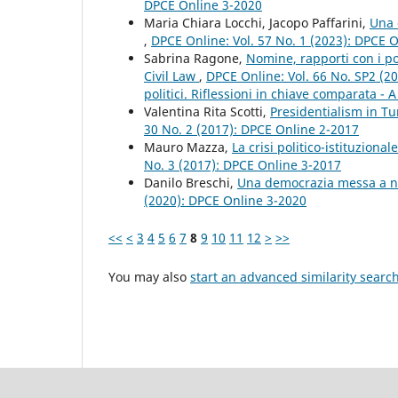
DPCE Online 3-2020
Maria Chiara Locchi, Jacopo Paffarini,
Una 
,
DPCE Online: Vol. 57 No. 1 (2023): DPCE 
Sabrina Ragone,
Nomine, rapporti con i pot
Civil Law
,
DPCE Online: Vol. 66 No. SP2 (20
politici. Riflessioni in chiave comparata - A
Valentina Rita Scotti,
Presidentialism in Tu
30 No. 2 (2017): DPCE Online 2-2017
Mauro Mazza,
La crisi politico-istituzional
No. 3 (2017): DPCE Online 3-2017
Danilo Breschi,
Una democrazia messa a nu
(2020): DPCE Online 3-2020
<<
<
3
4
5
6
7
8
9
10
11
12
>
>>
You may also
start an advanced similarity searc