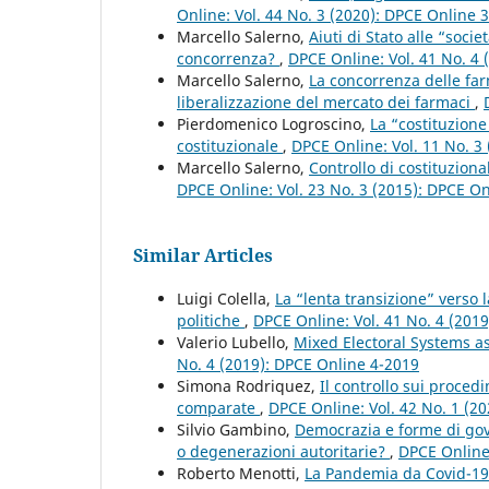
Online: Vol. 44 No. 3 (2020): DPCE Online 
Marcello Salerno,
Aiuti di Stato alle “soci
concorrenza?
,
DPCE Online: Vol. 41 No. 4
Marcello Salerno,
La concorrenza delle far
liberalizzazione del mercato dei farmaci
,
Pierdomenico Logroscino,
La “costituzione
costituzionale
,
DPCE Online: Vol. 11 No. 3
Marcello Salerno,
Controllo di costituziona
DPCE Online: Vol. 23 No. 3 (2015): DPCE O
Similar Articles
Luigi Colella,
La “lenta transizione” verso l
politiche
,
DPCE Online: Vol. 41 No. 4 (201
Valerio Lubello,
Mixed Electoral Systems as
No. 4 (2019): DPCE Online 4-2019
Simona Rodriquez,
Il controllo sui proced
comparate
,
DPCE Online: Vol. 42 No. 1 (2
Silvio Gambino,
Democrazia e forme di gove
o degenerazioni autoritarie?
,
DPCE Online:
Roberto Menotti,
La Pandemia da Covid-19 