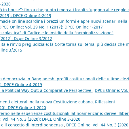
3-2020
età in house”: fino a che punto i mercati locali sfuggono alle regole 
 (2019): DPCE Online 4-2019
macie on line scardina i prezzi uniformi e apre nuovi scenari nella
DPCE Online: Vol. 29 No. 1 (2017): DPCE Online 1-2017
 scolastica” di Cadice e le insidie della “nominalizza-zione”
 (2012): Dcpe Online 3/2012
lità e rinvio pregiudiziale: la Corte torna sul tema, più decisa che 
nline 3/2015
a democrazia in Bangladesh: profili costituzionali delle ultime elez
9): DPCE Online 4-2019
 a Political Way Out: a Comparative Perspective
,
DPCE Online: Vol.
imenti elettorali nella nuova Costituzione cubana. Riflessioni
020): DPCE Online 1-2020
rno nelle esperienze costituzionali latinoamericane: derive illiber
 Vol. 44 No. 3 (2020): DPCE Online 3-2020
e il concetto di interdipendenza
,
DPCE Online: Vol. 44 No. 3 (2020