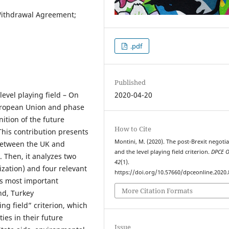
Withdrawal Agreement;
.pdf
Published
 level playing field – On
2020-04-20
European Union and phase
nition of the future
How to Cite
 This contribution presents
Montini, M. (2020). The post-Brexit negotia
 between the UK and
and the level playing field criterion.
DPCE O
 Then, it analyzes two
42
(1).
ization) and four relevant
https://doi.org/10.57660/dpceonline.2020.
ts most important
More Citation Formats
nd, Turkey
ing field” criterion, which
ies in their future
Issue