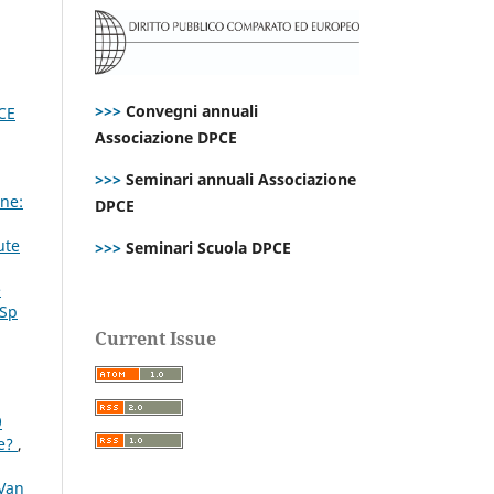
>>>
Convegni annuali
PCE
Associazione DPCE
>>>
Seminari annuali Associazione
ne:
DPCE
ute
>>>
Seminari Scuola DPCE
e
 Sp
Current Issue
9
ee?
,
 Van