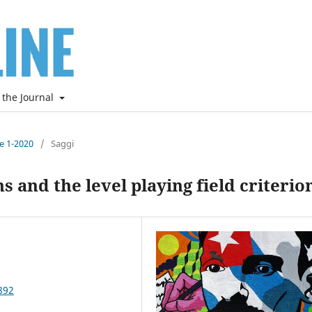
 the Journal
ne 1-2020
/
Saggi
s and the level playing field criterio
892