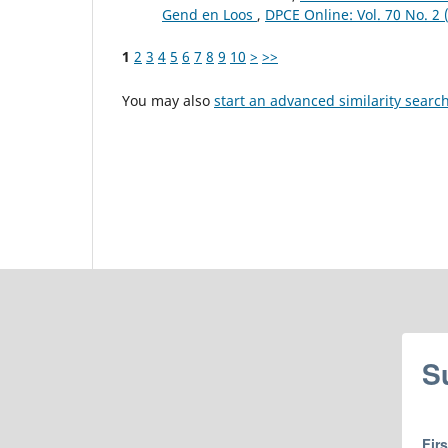
Gend en Loos
,
DPCE Online: Vol. 70 No. 2 
1
2
3
4
5
6
7
8
9
10
>
>>
You may also
start an advanced similarity searc