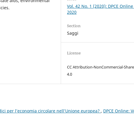
State aids, environmental
Vol. 42 No. 1 (2020): DPCE Online
icies.
2020
Section
Saggi
License
CC Attribution-NonCommercial-Share
4.0
idici per l’economia circolare nell’Unione europea?
,
DPCE Online: Vo