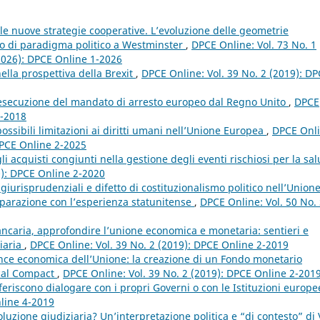
lle nuove strategie cooperative. L’evoluzione delle geometrie
mbio di paradigma politico a Westminster
,
DPCE Online: Vol. 73 No. 1
 (2026): DPCE Online 1-2026
ella prospettiva della Brexit
,
DPCE Online: Vol. 39 No. 2 (2019): D
l’esecuzione del mandato di arresto europeo dal Regno Unito
,
DPCE
4-2018
ossibili limitazioni ai diritti umani nell’Unione Europea
,
DPCE Onli
 DPCE Online 2-2025
i acquisti congiunti nella gestione degli eventi rischiosi per la sal
0): DPCE Online 2-2020
giurisprudenziali e difetto di costituzionalismo politico nell’Union
mparazione con l’esperienza statunitense
,
DPCE Online: Vol. 50 No.
ncaria, approfondire l’unione economica e monetaria: sentieri e
ziaria
,
DPCE Online: Vol. 39 No. 2 (2019): DPCE Online 2-2019
nce economica dell’Unione: la creazione di un Fondo monetario
scal Compact
,
DPCE Online: Vol. 39 No. 2 (2019): DPCE Online 2-201
feriscono dialogare con i propri Governi o con le Istituzioni europ
nline 4-2019
ivoluzione giudiziaria? Un’interpretazione politica e “di contesto” di