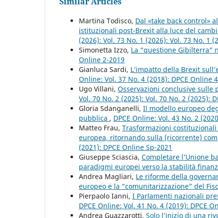
Similar Articles
Martina Todisco,
Dal «take back control» a
istituzionali post-Brexit alla luce del ca
(2026): Vol. 73 No. 1 (2026): Vol. 73 No. 1
Simonetta Izzo,
La “questione Gibilterra” n
Online 2-2019
Gianluca Sardi,
L’impatto della Brexit sul
Online: Vol. 37 No. 4 (2018): DPCE Online 
Ugo Villani,
Osservazioni conclusive sulle p
Vol. 70 No. 2 (2025): Vol. 70 No. 2 (2025):
Gloria Sdanganelli,
Il modello europeo degl
pubblica
,
DPCE Online: Vol. 43 No. 2 (202
Matteo Frau,
Trasformazioni costituzionali 
europea, ritornando sulla (ricorrente) co
(2021): DPCE Online Sp-2021
Giuseppe Sciascia,
Completare l’Unione ba
paradigmi europei verso la stabilità finan
Andrea Magliari,
Le riforme della governa
europeo e la “comunitarizzazione” del Fi
Pierpaolo Ianni,
I Parlamenti nazionali pre
DPCE Online: Vol. 41 No. 4 (2019): DPCE O
Andrea Guazzarotti,
Solo l’inizio di una r