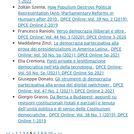
1-2022
Zoltán Szente,
How Populism Destroys Political
Representation (Anti-)Parliamentary Reforms in
Hungary after 2010
,
DPCE Online: Vol. 39 No. 2 (2019):
DPCE Online 2-2019
Francesco Raniolo,
Verso democrazia illiberali e oltre
,
DPCE Online: Vol. 44 No. 3 (2020): DPCE Online 3-2020
Maddalena Zinzi,
La democrazia partecipativa alla
prova dei presidenzialismi in America Latina
,
DPCE
Online: Vol. 50 No. Sp (2021): DPCE Online Sp-2021
Elia Cremona,
Fonti private e legittimazione
democratica nell’età della tecnologia
,
DPCE Online:
Vol. 50 No. Sp (2021): DPCE Online Sp-2021
Giuseppe Donato,
Gli strumenti di democrazia
partecipativa alla prova del digital switchover
,
DPCE
Online: Vol. 47 No. 2 (2021): DPCE Online 2-2021
Giorgio Grasso,
Da Berna a Budapest: appunti su
revisioni costituzionali (totali e parziali) e tenuta
dell’unità politica e di senso delle Costituzioni
democratiche
,
DPCE Online: Vol. 38 No. 1 (2019): DPCE
Online 1-2019
<<
<
1
2
3
4
5
6
7
8
9
10
>
>>