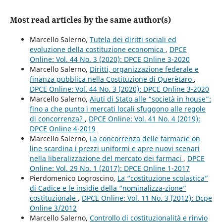
Most read articles by the same author(s)
Marcello Salerno,
Tutela dei diritti sociali ed
evoluzione della costituzione economica
,
DPCE
Online: Vol. 44 No. 3 (2020): DPCE Online 3-2020
Marcello Salerno,
Diritti, organizzazione federale e
finanza pubblica nella Costituzione di Querètaro
,
DPCE Online: Vol. 44 No. 3 (2020): DPCE Online 3-2020
Marcello Salerno,
Aiuti di Stato alle “società in house”:
fino a che punto i mercati locali sfuggono alle regole
di concorrenza?
,
DPCE Online: Vol. 41 No. 4 (2019):
DPCE Online 4-2019
Marcello Salerno,
La concorrenza delle farmacie on
line scardina i prezzi uniformi e apre nuovi scenari
nella liberalizzazione del mercato dei farmaci
,
DPCE
Online: Vol. 29 No. 1 (2017): DPCE Online 1-2017
Pierdomenico Logroscino,
La “costituzione scolastica”
di Cadice e le insidie della “nominalizza-zione”
costituzionale
,
DPCE Online: Vol. 11 No. 3 (2012): Dcpe
Online 3/2012
Marcello Salerno,
Controllo di costituzionalità e rinvio