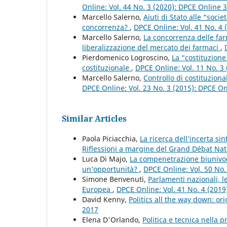
Online: Vol. 44 No. 3 (2020): DPCE Online 
Marcello Salerno,
Aiuti di Stato alle “soci
concorrenza?
,
DPCE Online: Vol. 41 No. 4
Marcello Salerno,
La concorrenza delle far
liberalizzazione del mercato dei farmaci
,
Pierdomenico Logroscino,
La “costituzione
costituzionale
,
DPCE Online: Vol. 11 No. 3
Marcello Salerno,
Controllo di costituziona
DPCE Online: Vol. 23 No. 3 (2015): DPCE O
Similar Articles
Paola Piciacchia,
La ricerca dell’incerta s
Riflessioni a margine del Grand Débat Na
Luca Di Majo,
La compenetrazione biunivoc
un’opportunità?
,
DPCE Online: Vol. 50 No
Simone Benvenuti,
Parlamenti nazionali, 
Europea
,
DPCE Online: Vol. 41 No. 4 (201
David Kenny,
Politics all the way down: or
2017
Elena D'Orlando,
Politica e tecnica nella