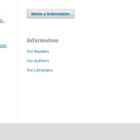
-
Make a Submission
ti
,
Information
 Van
For Readers
For Authors
For Librarians