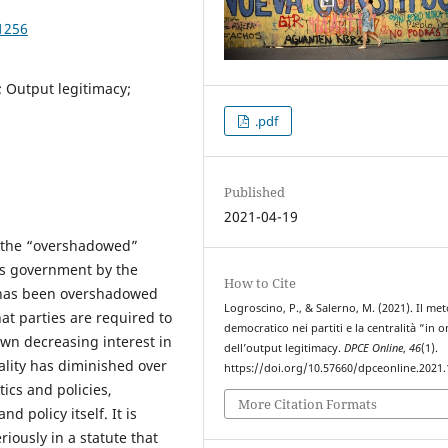
1256
; Output legitimacy;
.pdf
Published
2021-04-19
d the “overshadowed”
 is government by the
How to Cite
le has been overshadowed
Logroscino, P., & Salerno, M. (2021). Il me
at parties are required to
democratico nei partiti e la centralità “in
own decreasing interest in
dell’output legitimacy.
DPCE Online
,
46
(1).
uality has diminished over
https://doi.org/10.57660/dpceonline.2021
tics and policies,
More Citation Formats
nd policy itself. It is
iously in a statute that