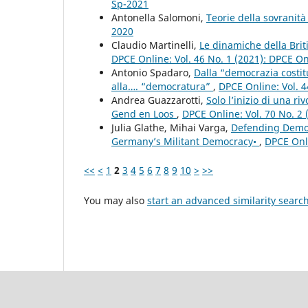
Sp-2021
Antonella Salomoni,
Teorie della sovranità
2020
Claudio Martinelli,
Le dinamiche della Brit
DPCE Online: Vol. 46 No. 1 (2021): DPCE O
Antonio Spadaro,
Dalla “democrazia costit
alla…. “democratura”
,
DPCE Online: Vol. 4
Andrea Guazzarotti,
Solo l’inizio di una r
Gend en Loos
,
DPCE Online: Vol. 70 No. 2 
Julia Glathe, Mihai Varga,
Defending Democr
Germany’s Militant Democracy•
,
DPCE Onli
<<
<
1
2
3
4
5
6
7
8
9
10
>
>>
You may also
start an advanced similarity searc