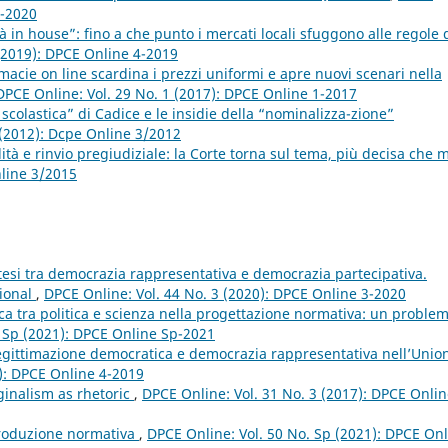
3-2020
età in house”: fino a che punto i mercati locali sfuggono alle regole 
 (2019): DPCE Online 4-2019
macie on line scardina i prezzi uniformi e apre nuovi scenari nella
DPCE Online: Vol. 29 No. 1 (2017): DPCE Online 1-2017
 scolastica” di Cadice e le insidie della “nominalizza-zione”
 (2012): Dcpe Online 3/2012
lità e rinvio pregiudiziale: la Corte torna sul tema, più decisa che 
nline 3/2015
intesi tra democrazia rappresentativa e democrazia partecipativa.
tional
,
DPCE Online: Vol. 44 No. 3 (2020): DPCE Online 3-2020
a tra politica e scienza nella progettazione normativa: un proble
. Sp (2021): DPCE Online Sp-2021
legittimazione democratica e democrazia rappresentativa nell’Unio
9): DPCE Online 4-2019
iginalism as rhetoric
,
DPCE Online: Vol. 31 No. 3 (2017): DPCE Onlin
 produzione normativa
,
DPCE Online: Vol. 50 No. Sp (2021): DPCE On