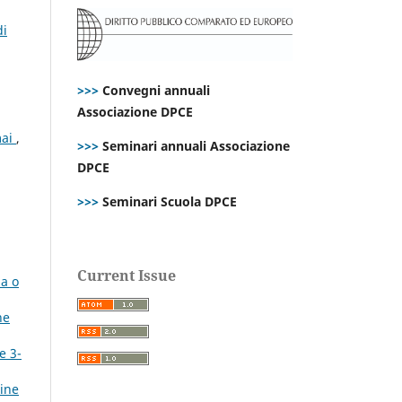
di
>>>
Convegni annuali
Associazione DPCE
mai
,
>>>
Seminari annuali Associazione
DPCE
>>>
Seminari Scuola DPCE
Current Issue
ma o
ne
e 3-
line