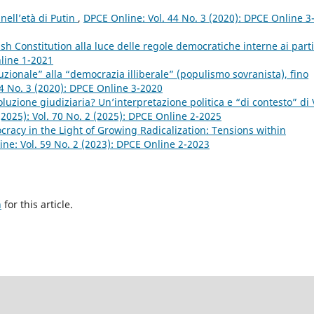
 nell’età di Putin
,
DPCE Online: Vol. 44 No. 3 (2020): DPCE Online 3
ish Constitution alla luce delle regole democratiche interne ai parti
nline 1-2021
uzionale” alla “democrazia illiberale” (populismo sovranista), fino
4 No. 3 (2020): DPCE Online 3-2020
ivoluzione giudiziaria? Un’interpretazione politica e “di contesto” di
(2025): Vol. 70 No. 2 (2025): DPCE Online 2-2025
acy in the Light of Growing Radicalization: Tensions within
ne: Vol. 59 No. 2 (2023): DPCE Online 2-2023
h
for this article.